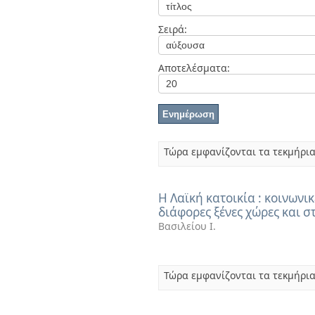
Διπλωματικές Εργασίες
Πολιτικές Πρόσβασης
Ανά Ημερομηνία
Σειρά:
Έκδοσης
Συγγραφείς
Τίτλοι
Αποτελέσματα:
Θέματα
Τώρα εμφανίζονται τα τεκμήρια
Η Λαϊκή κατοικία : κοινωνικ
διάφορες ξένες χώρες και 
Βασιλείου Ι.
Τώρα εμφανίζονται τα τεκμήρια