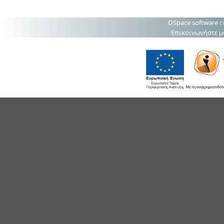
DSpace software
c
Επικοινωνήστε μ