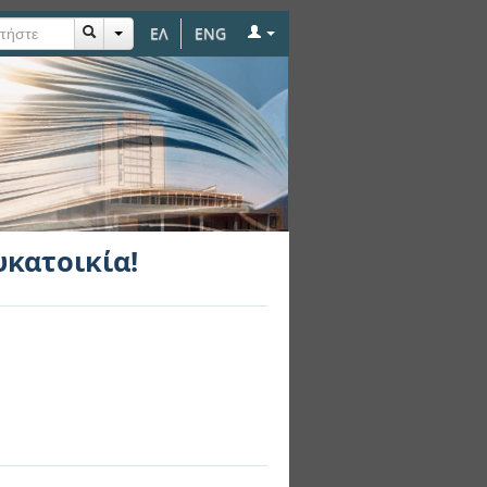
ΕΛ
ENG
υκατοικία!