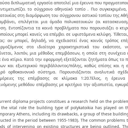
ούσα διπλωματική εργασία αποτελεί μια έρευνα που πραγματοπο
ντιμετωπίζει το σύγχρονο αθηναϊκό τοπίο . Πιο συγκεκριμένα
ατοικίας στη διαμόρφωση του σύγχρονου αστικού τοπίου της Αθ
αμβάνει, επιλέγεται μια όμαδα πολυκατοικιών (οι κατασκευασ
ση. Εντοπίζοντια τα κοινά προβλήματα που παρουσιάζει ο κτιρι
οποίους μπορεί κανείς να επέμβει σε υφιστάμενα κελύφη. Τίθεται
ας: αν μπορεί, δηλαδή, να σχεδιαστεί ένας κοινός τρόπος επ
ρμοζόμενος στα ιδιαίτερα χαρακτηριστικά του εκάστοτε, 
ίνεται, λοιπόν, μια μέθοδος επεμβάσεων, η οποία στη συνέχεια
ε ένα κτίριο. Κατά την εφαρμογή εξετάζονται ζητήματα όπως το π
ων και εξωτερικού περιβάλλοντος/πόλης, καθώς επίσης και η 
ρό ορθοκανονικό σύστημα. Παρουσιάζονται αναλυτικά σχέδι
ομέρειες της επέμβασης σε κλίμακα 1:20.Τέλος, η έρευνα
ινόμενης μεθόδου επέμβασης με κριτήρια την αξιοπιστία, εγκυρ
urrent diploma projects constitues a research held on the problems
 the vital role the building type of polykatoikia has played on 
mporary Athens, including its drawbacks, a group of these building
ructed in the period between 1955-1983). The common problems thi
ds of intervening on existing structures are being outlined. Th