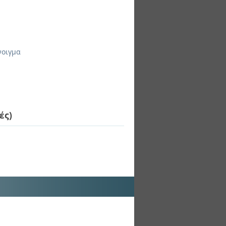
νοιγμα
ές)