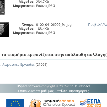
Μέγεθος:
234.7Kb
Μορφότυπο:
Εικόνα JPEG
Όνομα:
0100_04106009_9s.jpg
Προβολή/
Ά
Μέγεθος:
183.4Kb
Μορφότυπο:
Εικόνα JPEG
 το τεκμήριο εμφανίζεται στην ακόλουθη συλλογή(
ιπλωματικές Εργασίες
[21069]
DSpace software
copyright © 2002-2011
Duraspace
Επικοινωνήστε μαζί μας
|
Στείλτε Παρατηρήσεις