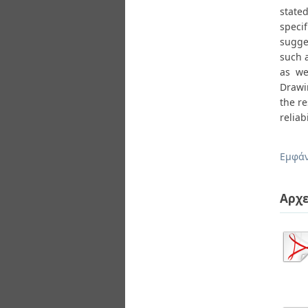
stated
specif
sugge
such a
as we
Drawin
the re
reliab
Εμφάν
Αρχε