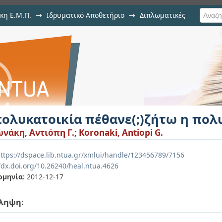
κη Ε.Μ.Π.
→
Ιδρυματικό Αποθετήριο
→
Διπλωματικές
νε(;)ζήτω η πολυκατοικία!
πολυκατοικία πέθανε(;)ζήτω η πολ
νάκη, Αντιόπη Γ.
;
Koronaki, Antiopi G.
ttps://dspace.lib.ntua.gr/xmlui/handle/123456789/7156
/dx.doi.org/10.26240/heal.ntua.4626
ομηνία:
2012-12-17
ληψη: