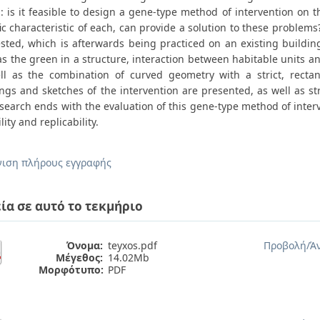
: is it feasible to design a gene-type method of intervention on 
ic characteristic of each, can provide a solution to these problems
sted, which is afterwards being practiced on an existing buildin
s the green in a structure, interaction between habitable units an
ll as the combination of curved geometry with a strict, rect
gs and sketches of the intervention are presented, as well as struc
search ends with the evaluation of this gene-type method of interven
ility and replicability.
ιση πλήρους εγγραφής
ία σε αυτό το τεκμήριο
Όνομα:
teyxos.pdf
Προβολή/
Ά
Μέγεθος:
14.02Mb
Μορφότυπο:
PDF