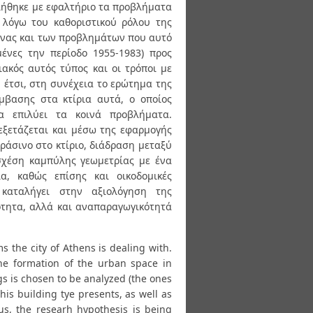
ιήθηκε με εφαλτήριο τα προβλήματα
, λόγω του καθοριστικού ρόλου της
ήνας και των προβλημάτων που αυτό
μένες την περίοδο 1955-1983) προς
ακός αυτός τύπος και οι τρόποι με
, έτσι, στη συνέχεια το ερώτημα της
έμβασης στα κτίρια αυτά, ο οποίος
να επιλύει τα κοινά προβλήματα.
 εξετάζεται και μέσω της εφαρμογής
ράσινο στο κτίριο, διάδραση μεταξύ
σχέση καμπύλης γεωμετρίας με ένα
α, καθώς επίσης και οικοδομικές
 καταλήγει στην αξιολόγηση της
ότητα, αλλά και αναπαραγωγικότητά
 the city of Athens is dealing with.
the formation of the urban space in
s is chosen to be analyzed (the ones
s building tye presents, as well as
us, the researh hypothesis is being