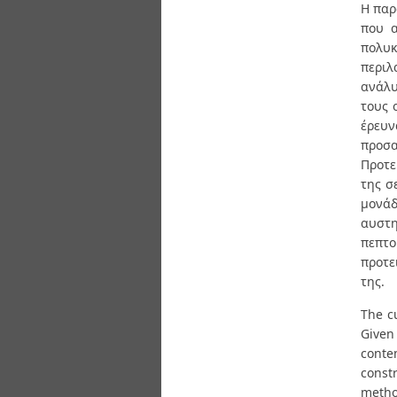
Διπλωματικές Εργασίες
Η παρ
Πολιτικές Πρόσβασης
Ανά Ημερομηνία
που α
Έκδοσης
πολυκ
Συγγραφείς
περιλ
Τίτλοι
ανάλυ
Θέματα
τους 
έρευν
προσα
Προτε
της σ
μονάδ
αυστη
πεπτ
προτε
της.
The c
Given
conte
const
metho