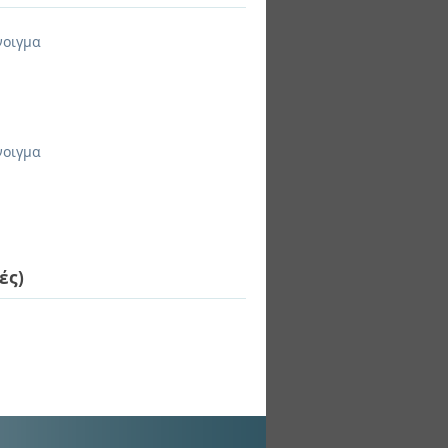
νοιγμα
νοιγμα
ές)