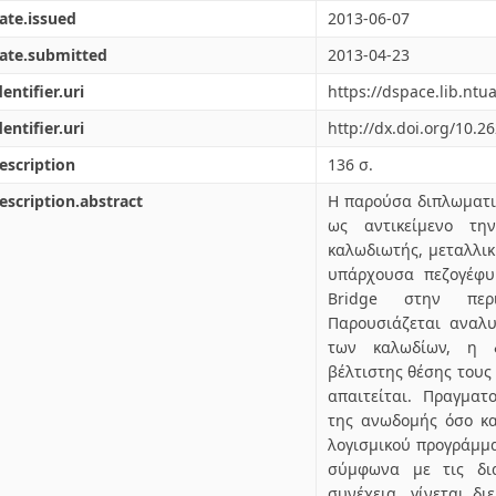
ate.issued
2013-06-07
ate.submitted
2013-04-23
dentifier.uri
https://dspace.lib.nt
dentifier.uri
http://dx.doi.org/10.2
escription
136 σ.
escription.abstract
Η παρούσα διπλωματικ
ως αντικείμενο τη
καλωδιωτής, μεταλλικ
υπάρχουσα πεζογέφυ
Bridge στην περ
Παρουσιάζεται αναλυ
των καλωδίων, η δ
βέλτιστης θέσης τους
απαιτείται. Πραγματ
της ανωδομής όσο κα
λογισμικού προγράμμα
σύμφωνα με τις δια
συνέχεια, γίνεται δ