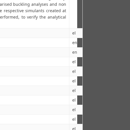
earised buckling analyses and non
he respective simulants created at
formed, to verify the analytical
el
en
en
el
el
el
el
el
el
el
el