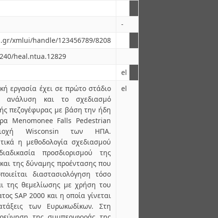
-
ua.gr/xmlui/handle/123456789/8208
6240/heal.ntua.12829
el
ή εργασία έχει σε πρώτο στάδιο
el
ν ανάλυση και το σχεδιασμό
ής πεζογέφυρας με βάση την ήδη
ρα Menomonee Falls Pedestrian
ιοχή Wisconsin των ΗΠΑ.
τικά η μεθοδολογία σχεδιασμού
ιαδικασία προσδιορισμού της
 και της δύναμης προέντασης που
οποιείται διαστασιολόγηση τόσο
ι της θεμελίωσης με χρήση του
τος SAP 2000 και η οποία γίνεται
τάξεις των Ευρωκωδίκων. Στη
ιερεύνηση της συμπεριφοράς της