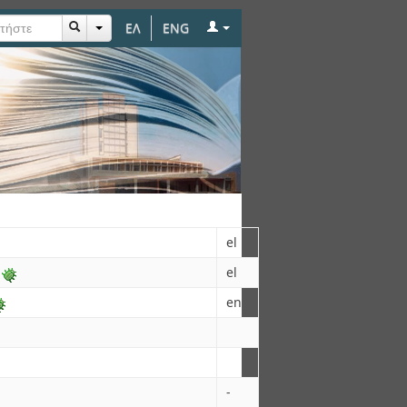
ΕΛ
ENG
 πεζογέφυρας
el
el
en
-