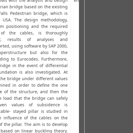
eals with the analysis and design
en
rian bridge based on the existing
lls Pedestrian bridge, which is
, USA. The design methodology,
um positioning and the required
 of the cables, is thoroughly
er, results of analyses and
rted, using software by SAP 2000,
perstructure but also for the
ding to Eurocodes. Furthermore,
idge in the event of differential
ndation is also investigated. At
 the bridge under different values
mined in order to define the one
re of the structure, and then the
 load that the bridge can safely
ven values of subsidence is
cable- stayed pillar is studied in
e influence of the cables on the
of the pillar. The aim is to develop
 based on linear buckling theory.