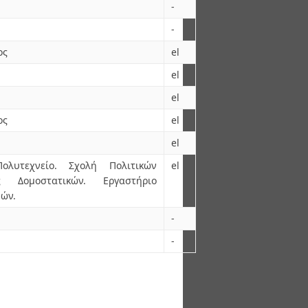
-
-
ος
el
el
el
ος
el
el
ολυτεχνείο. Σχολή Πολιτικών
el
ς Δομοστατικών. Εργαστήριο
ών.
-
-