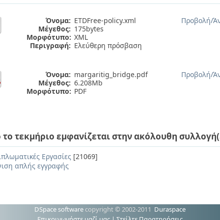
Όνομα:
ETDFree-policy.xml
Προβολή/
Ά
Μέγεθος:
175bytes
Μορφότυπο:
XML
Περιγραφή:
Ελεύθερη πρόσβαση
Όνομα:
margaritig_bridge.pdf
Προβολή/
Ά
Μέγεθος:
6.208Mb
Μορφότυπο:
PDF
 το τεκμήριο εμφανίζεται στην ακόλουθη συλλογή(
ιπλωματικές Εργασίες
[21069]
ιση απλής εγγραφής
DSpace software
copyright © 2002-2011
Duraspace
Επικοινωνήστε μαζί μας
|
Στείλτε Παρατηρήσεις