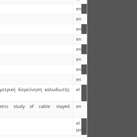
en
en
en
en
en
en
en
en
μετρική διερεύνηση καλωδιωτής
el
tric study of cable- stayed
en
el
(en)