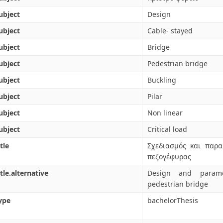
ubject
Design
ubject
Cable- stayed
ubject
Bridge
ubject
Pedestrian bridge
ubject
Buckling
ubject
Pilar
ubject
Non linear
ubject
Critical load
tle
Σχεδιασμός και παρα
πεζογέφυρας
itle.alternative
Design and parame
pedestrian bridge
ype
bachelorThesis