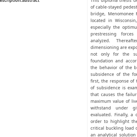
escription.abstract
This diploma thesis d
of cable-stayed pedest
bridge, Menomonee Fa
located in Wisconsin
especially the optim
prestressing forces
analyzed. Thereaft
dimensioning are expo
not only for the su
foundation and accor
the behavior of the br
subsidence of the fou
first, the response of
of subsidence is exa
that causes the failu
maximum value of live
withstand under gi
evaluated. Finally, a 
order to highlight th
critical buckling load 
an analytical solution