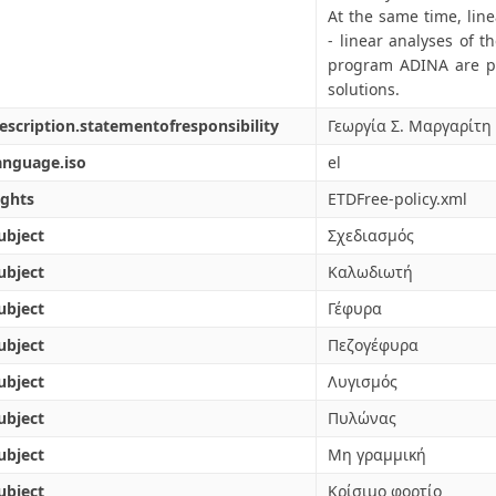
At the same time, lin
- linear analyses of t
program ADINA are per
solutions.
escription.statementofresponsibility
Γεωργία Σ. Μαργαρίτη
anguage.iso
el
ights
ETDFree-policy.xml
ubject
Σχεδιασμός
ubject
Καλωδιωτή
ubject
Γέφυρα
ubject
Πεζογέφυρα
ubject
Λυγισμός
ubject
Πυλώνας
ubject
Μη γραμμική
ubject
Κρίσιμο φορτίο