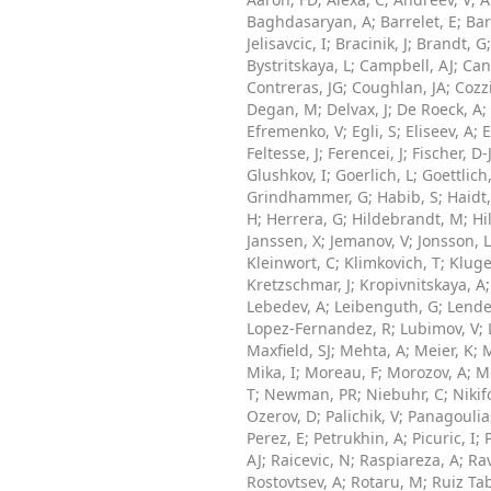
Baghdasaryan, A
;
Barrelet, E
;
Bar
Jelisavcic, I
;
Bracinik, J
;
Brandt, G
Bystritskaya, L
;
Campbell, AJ
;
Can
Contreras, JG
;
Coughlan, JA
;
Cozz
Degan, M
;
Delvax, J
;
De Roeck, A
;
Efremenko, V
;
Egli, S
;
Eliseev, A
;
E
Feltesse, J
;
Ferencei, J
;
Fischer, D-
Glushkov, I
;
Goerlich, L
;
Goettlich
Grindhammer, G
;
Habib, S
;
Haidt
H
;
Herrera, G
;
Hildebrandt, M
;
Hi
Janssen, X
;
Jemanov, V
;
Jonsson, L
Kleinwort, C
;
Klimkovich, T
;
Kluge
Kretzschmar, J
;
Kropivnitskaya, A
Lebedev, A
;
Leibenguth, G
;
Lende
Lopez-Fernandez, R
;
Lubimov, V
;
Maxfield, SJ
;
Mehta, A
;
Meier, K
;
M
Mika, I
;
Moreau, F
;
Morozov, A
;
Mo
T
;
Newman, PR
;
Niebuhr, C
;
Nikif
Ozerov, D
;
Palichik, V
;
Panagoulias
Perez, E
;
Petrukhin, A
;
Picuric, I
;
AJ
;
Raicevic, N
;
Raspiareza, A
;
Ra
Rostovtsev, A
;
Rotaru, M
;
Ruiz Tab