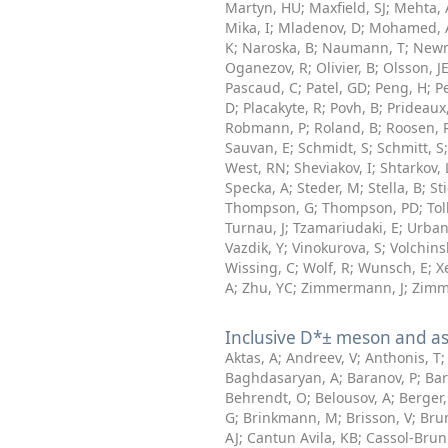
Martyn, HU
;
Maxfield, SJ
;
Mehta, 
Mika, I
;
Mladenov, D
;
Mohamed, 
K
;
Naroska, B
;
Naumann, T
;
Newm
Oganezov, R
;
Olivier, B
;
Olsson, J
Pascaud, C
;
Patel, GD
;
Peng, H
;
P
D
;
Placakyte, R
;
Povh, B
;
Prideaux
Robmann, P
;
Roland, B
;
Roosen, 
Sauvan, E
;
Schmidt, S
;
Schmitt, S
West, RN
;
Sheviakov, I
;
Shtarkov,
Specka, A
;
Steder, M
;
Stella, B
;
St
Thompson, G
;
Thompson, PD
;
Tol
Turnau, J
;
Tzamariudaki, E
;
Urban
Vazdik, Y
;
Vinokurova, S
;
Volchinsk
Wissing, C
;
Wolf, R
;
Wunsch, E
;
Xe
A
;
Zhu, YC
;
Zimmermann, J
;
Zimm
Inclusive D*± meson and ass
Aktas, A
;
Andreev, V
;
Anthonis, T
Baghdasaryan, A
;
Baranov, P
;
Bar
Behrendt, O
;
Belousov, A
;
Berger,
G
;
Brinkmann, M
;
Brisson, V
;
Bru
AJ
;
Cantun Avila, KB
;
Cassol-Brun