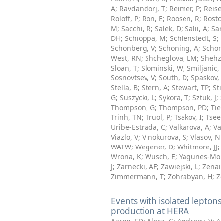
A
;
Ravdandorj, T
;
Reimer, P
;
Reise
Roloff, P
;
Ron, E
;
Roosen, R
;
Rosto
M
;
Sacchi, R
;
Salek, D
;
Salii, A
;
Sa
DH
;
Schioppa, M
;
Schlenstedt, S
;
Schonberg, V
;
Schoning, A
;
Schor
West, RN
;
Shcheglova, LM
;
Shehz
Sloan, T
;
Slominski, W
;
Smiljanic, 
Sosnovtsev, V
;
South, D
;
Spaskov,
Stella, B
;
Stern, A
;
Stewart, TP
;
St
G
;
Suszycki, L
;
Sykora, T
;
Sztuk, J
;
Thompson, G
;
Thompson, PD
;
Tie
Trinh, TN
;
Truol, P
;
Tsakov, I
;
Tsee
Uribe-Estrada, C
;
Valkarova, A
;
Va
Viazlo, V
;
Vinokurova, S
;
Vlasov, 
WATW
;
Wegener, D
;
Whitmore, JJ
Wrona, K
;
Wusch, E
;
Yagunes-Mol
J
;
Zarnecki, AF
;
Zawiejski, L
;
Zenai
Zimmermann, T
;
Zohrabyan, H
;
Z
Events with isolated lept
production at HERA
Aaron, FD
;
Alexa, C
;
Andreev, V
;
A