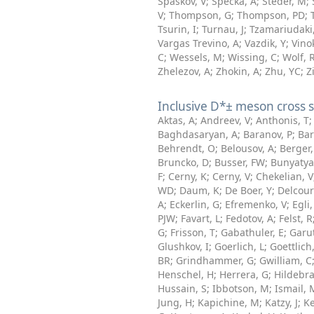
Spaskov, V
;
Specka, A
;
Steder, M
;
V
;
Thompson, G
;
Thompson, PD
;
Tsurin, I
;
Turnau, J
;
Tzamariudaki,
Vargas Trevino, A
;
Vazdik, Y
;
Vino
C
;
Wessels, M
;
Wissing, C
;
Wolf, 
Zhelezov, A
;
Zhokin, A
;
Zhu, YC
;
Z
Inclusive D*± meson cross s
Aktas, A
;
Andreev, V
;
Anthonis, T
Baghdasaryan, A
;
Baranov, P
;
Bar
Behrendt, O
;
Belousov, A
;
Berger,
Bruncko, D
;
Busser, FW
;
Bunyatya
F
;
Cerny, K
;
Cerny, V
;
Chekelian, V
WD
;
Daum, K
;
De Boer, Y
;
Delcour
A
;
Eckerlin, G
;
Efremenko, V
;
Egli,
PJW
;
Favart, L
;
Fedotov, A
;
Felst, R
G
;
Frisson, T
;
Gabathuler, E
;
Garut
Glushkov, I
;
Goerlich, L
;
Goettlich
BR
;
Grindhammer, G
;
Gwilliam, C
Henschel, H
;
Herrera, G
;
Hildebr
Hussain, S
;
Ibbotson, M
;
Ismail, 
Jung, H
;
Kapichine, M
;
Katzy, J
;
Ke