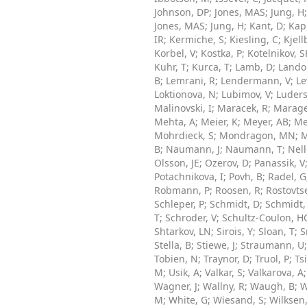
Johnson, DP
;
Jones, MAS
;
Jung, H
Jones, MAS
;
Jung, H
;
Kant, D
;
Kap
IR
;
Kermiche, S
;
Kiesling, C
;
Kjell
Korbel, V
;
Kostka, P
;
Kotelnikov, S
Kuhr, T
;
Kurca, T
;
Lamb, D
;
Lando
B
;
Lemrani, R
;
Lendermann, V
;
Le
Loktionova, N
;
Lubimov, V
;
Luders
Malinovski, I
;
Maracek, R
;
Marage
Mehta, A
;
Meier, K
;
Meyer, AB
;
Me
Mohrdieck, S
;
Mondragon, MN
;
M
B
;
Naumann, J
;
Naumann, T
;
Nell
Olsson, JE
;
Ozerov, D
;
Panassik, V
Potachnikova, I
;
Povh, B
;
Radel, G
Robmann, P
;
Roosen, R
;
Rostovts
Schleper, P
;
Schmidt, D
;
Schmidt,
T
;
Schroder, V
;
Schultz-Coulon, H
Shtarkov, LN
;
Sirois, Y
;
Sloan, T
;
S
Stella, B
;
Stiewe, J
;
Straumann, U
Tobien, N
;
Traynor, D
;
Truol, P
;
Tsi
M
;
Usik, A
;
Valkar, S
;
Valkarova, A
Wagner, J
;
Wallny, R
;
Waugh, B
;
W
M
;
White, G
;
Wiesand, S
;
Wilksen,