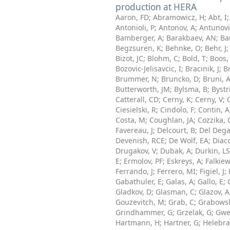
production at HERA
Aaron, FD
;
Abramowicz, H
;
Abt, I
Antonioli, P
;
Antonov, A
;
Antunovi
Bamberger, A
;
Barakbaev, AN
;
Ba
Begzsuren, K
;
Behnke, O
;
Behr, J
Bizot, JC
;
Blohm, C
;
Bold, T
;
Boos,
Bozovic-Jelisavcic, I
;
Bracinik, J
;
B
Brummer, N
;
Bruncko, D
;
Bruni, 
Butterworth, JM
;
Bylsma, B
;
Bystr
Catterall, CD
;
Cerny, K
;
Cerny, V
;
Ciesielski, R
;
Cindolo, F
;
Contin, A
Costa, M
;
Coughlan, JA
;
Cozzika, 
Favereau, J
;
Delcourt, B
;
Del Deg
Devenish, RCE
;
De Wolf, EA
;
Diac
Drugakov, V
;
Dubak, A
;
Durkin, LS
E
;
Ermolov, PF
;
Eskreys, A
;
Falkiew
Ferrando, J
;
Ferrero, MI
;
Figiel, J
;
Gabathuler, E
;
Galas, A
;
Gallo, E
;
Gladkov, D
;
Glasman, C
;
Glazov, A
Gouzevitch, M
;
Grab, C
;
Grabowsk
Grindhammer, G
;
Grzelak, G
;
Gwe
Hartmann, H
;
Hartner, G
;
Helebra