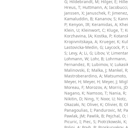
G
;
Hildebrandt, M
;
Hilger, E
;
Hille
Hreus, T
;
Huttmann, A
;
Iacobucci
Janssen, X
;
Januschek, F
;
Jimenez
Kamaluddin, B
;
Kananov, S
;
Kann
P
;
Kenyon, IR
;
Keramidas, A
;
Khei
Klein, U
;
Kleinwort, C
;
Kluge, T
;
K
Korzhavina, IA
;
Kostka, P
;
Kotansk
Kropivnitskaya, A
;
Krueger, K
;
Kul
Lastovicka-Medin, G
;
Laycock, P
;
S
;
Levy, A
;
Li, G
;
Libov, V
;
Limentan
Lohmann, W
;
Lohr, B
;
Lohrmann, 
Fernandez, R
;
Lubimov, V
;
Lukasik
Malinovski, E
;
Malka, J
;
Mankel, R
Mastroberardino, A
;
Matsumoto,
Meyer, H
;
Meyer, H
;
Meyer, J
;
Migl
Moreau, F
;
Morozov, A
;
Morris, JD
Nagano, K
;
Namsoo, T
;
Nania, R
;
Nikitin, D
;
Ning, Y
;
Noor, U
;
Notz,
Okazaki, N
;
Oliver, K
;
Olivier, B
;
Ol
Panagoulias, I
;
Pandurovic, M
;
Pa
Pawlak, JM
;
Pawlik, B
;
Pejchal, O
;
Picuric, I
;
Piec, S
;
Piotrzkowski, K
Polini, A
;
Povh, B
;
Proskuryakov, 