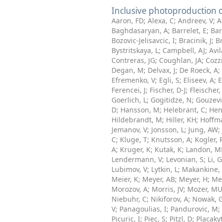
Inclusive photoproduction 
Aaron, FD
;
Alexa, C
;
Andreev, V
;
A
Baghdasaryan, A
;
Barrelet, E
;
Bar
Bozovic-Jelisavcic, I
;
Bracinik, J
;
B
Bystritskaya, L
;
Campbell, AJ
;
Avi
Contreras, JG
;
Coughlan, JA
;
Cozz
Degan, M
;
Delvax, J
;
De Roeck, A
;
Efremenko, V
;
Egli, S
;
Eliseev, A
;
E
Ferencei, J
;
Fischer, D-J
;
Fleischer
Goerlich, L
;
Gogitidze, N
;
Gouzevi
D
;
Hansson, M
;
Helebrant, C
;
Hen
Hildebrandt, M
;
Hiller, KH
;
Hoffm
Jemanov, V
;
Jonsson, L
;
Jung, AW
;
C
;
Kluge, T
;
Knutsson, A
;
Kogler, 
A
;
Kruger, K
;
Kutak, K
;
Landon, M
Lendermann, V
;
Levonian, S
;
Li, G
Lubimov, V
;
Lytkin, L
;
Makankine,
Meier, K
;
Meyer, AB
;
Meyer, H
;
Me
Morozov, A
;
Morris, JV
;
Mozer, M
Niebuhr, C
;
Nikiforov, A
;
Nowak, 
V
;
Panagoulias, I
;
Pandurovic, M
;
Picuric, I
;
Piec, S
;
Pitzl, D
;
Placaky