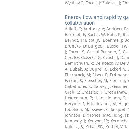
Wyatt, AC
;
Zacek, J
;
Zalesak, J
;
Zha
Energy flow and rapidity g
collaboration
Adloff, C
;
Andreev, V
;
Andrieu, B
;
Barrelet, E
;
Bartel, W
;
Bate, P
;
Bec
Berndt, T
;
Bizot, JC
;
Boehme, J
;
Bo
Bruncko, D
;
Burger, J
;
Busser, FW
J
;
Caron, S
;
Cassol-Brunner, F
;
Cla
Cox, BE
;
Cozzika, G
;
Cvach, J
;
Dain
Demirchyan, R
;
De Roeck, A
;
De W
A
;
Dubak, A
;
Duprel, C
;
Eckerlin, 
Ellerbrock, M
;
Elsen, E
;
Erdmann,
Ferron, S
;
Fleischer, M
;
Fleming, 
Gabathuler, K
;
Garvey, J
;
Gassner, 
Grab, C
;
Grassler, H
;
Greenshaw, 
Heinemann, B
;
Heinzelmann, G
;
Herynek, I
;
Hildebrandt, M
;
Hilge
Ibbotson, M
;
Issever, C
;
Jacquet,
Johnson, DP
;
Jones, MAS
;
Jung, H
Kennedy, J
;
Kenyon, IR
;
Kermiche
Koblitz, B
;
Kolya, SD
;
Korbel, V
;
Ko