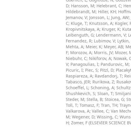
D
;
Hansson, M
;
Helebrant, C
;
Hen
Hildebrandt, M
;
Hiller, KH
;
Hoffm
Jemanov, V
;
Jonsson, L
;
Jung, AW
;
C
;
Kluge, T
;
Knutsson, A
;
Kogler, 
Kropivnitskaya, A
;
Kruger, K
;
Kuta
Leibenguth, G
;
Lendermann, V
;
L
Fernandez, R
;
Lubimov, V
;
Lytkin,
Mehta, A
;
Meier, K
;
Meyer, AB
;
Me
F
;
Morozov, A
;
Morris, JV
;
Mozer,
Niebuhr, C
;
Nikiforov, A
;
Nowak, 
V
;
Panagoulias, I
;
Pandurovic, M
;
Picuric, I
;
Piec, S
;
Pitzl, D
;
Placaky
Raspiareza, A
;
Ravdandorj, T
;
Rei
Tabasco, JER
;
Rurikova, Z
;
Rusakov
Schoeffel, L
;
Schoning, A
;
Schultz
Shushkevich, S
;
Sloan, T
;
Smiljani
Steder, M
;
Stella, B
;
Stoicea, G
;
St
Toll, T
;
Tomasz, F
;
Tran, TH
;
Trayn
Valkarova, A
;
Vallee, C
;
Van Meche
M
;
Wegener, D
;
Wissing, C
;
Wunsc
H
;
Zomer, F
(
ELSEVIER SCIENCE B