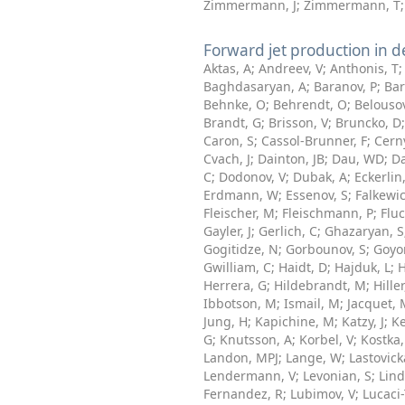
Zimmermann, J
;
Zimmermann, T
Forward jet production in d
Aktas, A
;
Andreev, V
;
Anthonis, T
Baghdasaryan, A
;
Baranov, P
;
Bar
Behnke, O
;
Behrendt, O
;
Belousov
Brandt, G
;
Brisson, V
;
Bruncko, D
Caron, S
;
Cassol-Brunner, F
;
Cern
Cvach, J
;
Dainton, JB
;
Dau, WD
;
D
C
;
Dodonov, V
;
Dubak, A
;
Eckerlin
Erdmann, W
;
Essenov, S
;
Falkewic
Fleischer, M
;
Fleischmann, P
;
Fluc
Gayler, J
;
Gerlich, C
;
Ghazaryan, S
Gogitidze, N
;
Gorbounov, S
;
Goyo
Gwilliam, C
;
Haidt, D
;
Hajduk, L
;
H
Herrera, G
;
Hildebrandt, M
;
Hille
Ibbotson, M
;
Ismail, M
;
Jacquet, 
Jung, H
;
Kapichine, M
;
Katzy, J
;
Ke
G
;
Knutsson, A
;
Korbel, V
;
Kostka,
Landon, MPJ
;
Lange, W
;
Lastovick
Lendermann, V
;
Levonian, S
;
Lind
Fernandez, R
;
Lubimov, V
;
Lucaci