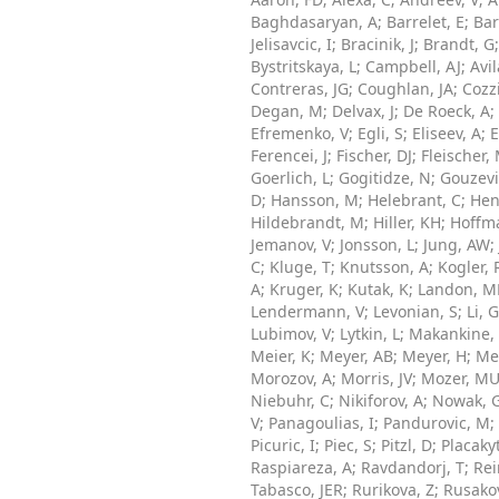
Baghdasaryan, A
;
Barrelet, E
;
Bar
Jelisavcic, I
;
Bracinik, J
;
Brandt, G
Bystritskaya, L
;
Campbell, AJ
;
Avi
Contreras, JG
;
Coughlan, JA
;
Cozz
Degan, M
;
Delvax, J
;
De Roeck, A
;
Efremenko, V
;
Egli, S
;
Eliseev, A
;
E
Ferencei, J
;
Fischer, DJ
;
Fleischer,
Goerlich, L
;
Gogitidze, N
;
Gouzevi
D
;
Hansson, M
;
Helebrant, C
;
Hen
Hildebrandt, M
;
Hiller, KH
;
Hoffm
Jemanov, V
;
Jonsson, L
;
Jung, AW
;
C
;
Kluge, T
;
Knutsson, A
;
Kogler, 
A
;
Kruger, K
;
Kutak, K
;
Landon, M
Lendermann, V
;
Levonian, S
;
Li, G
Lubimov, V
;
Lytkin, L
;
Makankine,
Meier, K
;
Meyer, AB
;
Meyer, H
;
Me
Morozov, A
;
Morris, JV
;
Mozer, M
Niebuhr, C
;
Nikiforov, A
;
Nowak, 
V
;
Panagoulias, I
;
Pandurovic, M
;
Picuric, I
;
Piec, S
;
Pitzl, D
;
Placaky
Raspiareza, A
;
Ravdandorj, T
;
Rei
Tabasco, JER
;
Rurikova, Z
;
Rusakov