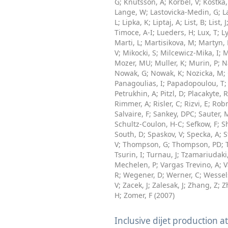
G
;
Knutsson, A
;
Korbel, V
;
Kostka,
Lange, W
;
Lastovicka-Medin, G
;
L
L
;
Lipka, K
;
Liptaj, A
;
List, B
;
List, J
Timoce, A-I
;
Lueders, H
;
Lux, T
;
Ly
Marti, L
;
Martisikova, M
;
Martyn,
V
;
Mikocki, S
;
Milcewicz-Mika, I
;
M
Mozer, MU
;
Muller, K
;
Murin, P
;
N
Nowak, G
;
Nowak, K
;
Nozicka, M
;
Panagoulias, I
;
Papadopoulou, T
Petrukhin, A
;
Pitzl, D
;
Placakyte, R
Rimmer, A
;
Risler, C
;
Rizvi, E
;
Rob
Salvaire, F
;
Sankey, DPC
;
Sauter, 
Schultz-Coulon, H-C
;
Sefkow, F
;
S
South, D
;
Spaskov, V
;
Specka, A
;
S
V
;
Thompson, G
;
Thompson, PD
;
Tsurin, I
;
Turnau, J
;
Tzamariudaki,
Mechelen, P
;
Vargas Trevino, A
;
V
R
;
Wegener, D
;
Werner, C
;
Wessel
V
;
Zacek, J
;
Zalesak, J
;
Zhang, Z
;
Z
H
;
Zomer, F
(
2007
)
Inclusive dijet production a