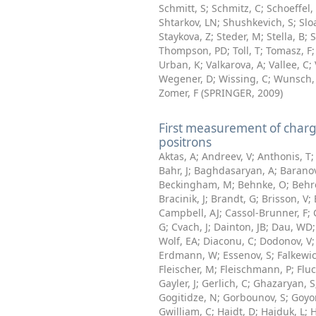
Schmitt, S
;
Schmitz, C
;
Schoeffel,
Shtarkov, LN
;
Shushkevich, S
;
Slo
Staykova, Z
;
Steder, M
;
Stella, B
;
S
Thompson, PD
;
Toll, T
;
Tomasz, F
Urban, K
;
Valkarova, A
;
Vallee, C
;
Wegener, D
;
Wissing, C
;
Wunsch,
Zomer, F
(
SPRINGER
,
2009
)
First measurement of charge
positrons
Aktas, A
;
Andreev, V
;
Anthonis, T
Bahr, J
;
Baghdasaryan, A
;
Baranov
Beckingham, M
;
Behnke, O
;
Behr
Bracinik, J
;
Brandt, G
;
Brisson, V
;
Campbell, AJ
;
Cassol-Brunner, F
;
G
;
Cvach, J
;
Dainton, JB
;
Dau, WD
Wolf, EA
;
Diaconu, C
;
Dodonov, V
Erdmann, W
;
Essenov, S
;
Falkewic
Fleischer, M
;
Fleischmann, P
;
Fluc
Gayler, J
;
Gerlich, C
;
Ghazaryan, S
Gogitidze, N
;
Gorbounov, S
;
Goyo
Gwilliam, C
;
Haidt, D
;
Hajduk, L
;
H