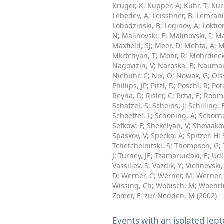
Kruger, K
;
Kupper, A
;
Kuhr, T
;
Kur
Lebedev, A
;
Leissbner, B
;
Lemrani
Lobodzinski, B
;
Loginov, A
;
Loktio
N
;
Malinovski, E
;
Malinovski, I
;
Ma
Maxfield, SJ
;
Meer, D
;
Mehta, A
;
M
Mkrtchyan, T
;
Mohr, R
;
Mohrdieck
Nagovizin, V
;
Naroska, B
;
Nauman
Niebuhr, C
;
Nix, O
;
Nowak, G
;
Ols
Phillips, JP
;
Pitzl, D
;
Poschl, R
;
Pot
Reyna, D
;
Risler, C
;
Rizvi, E
;
Robm
Schatzel, S
;
Scheins, J
;
Schilling, 
Schoeffel, L
;
Schoning, A
;
Schorne
Sefkow, F
;
Shekelyan, V
;
Sheviakov
Spaskov, V
;
Specka, A
;
Spitzer, H
;
Tchetchelnitski, S
;
Thompson, G
;
J
;
Turney, JE
;
Tzamariudaki, E
;
Udl
Vassiliev, S
;
Vazdik, Y
;
Vichnevski,
D
;
Werner, C
;
Werner, M
;
Werner,
Wissing, Ch
;
Wobisch, M
;
Woehrli
Zomer, F
;
zur Nedden, M
(
2002
)
Events with an isolated l