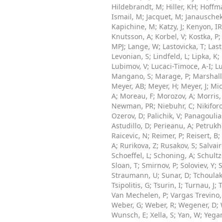
Hildebrandt, M
;
Hiller, KH
;
Hoffm
Ismail, M
;
Jacquet, M
;
Janauschek
Kapichine, M
;
Katzy, J
;
Kenyon, IR
Knutsson, A
;
Korbel, V
;
Kostka, P
MPJ
;
Lange, W
;
Lastovicka, T
;
Las
Levonian, S
;
Lindfeld, L
;
Lipka, K
;
Lubimov, V
;
Lucaci-Timoce, A-I
;
L
Mangano, S
;
Marage, P
;
Marshall
Meyer, AB
;
Meyer, H
;
Meyer, J
;
Mic
A
;
Moreau, F
;
Morozov, A
;
Morris,
Newman, PR
;
Niebuhr, C
;
Nikiforo
Ozerov, D
;
Palichik, V
;
Panagoulias
Astudillo, D
;
Perieanu, A
;
Petrukh
Raicevic, N
;
Reimer, P
;
Reisert, B
;
A
;
Rurikova, Z
;
Rusakov, S
;
Salvair
Schoeffel, L
;
Schoning, A
;
Schultz
Sloan, T
;
Smirnov, P
;
Soloviev, Y
;
Straumann, U
;
Sunar, D
;
Tchoulak
Tsipolitis, G
;
Tsurin, I
;
Turnau, J
;
Van Mechelen, P
;
Vargas Trevino,
Weber, G
;
Weber, R
;
Wegener, D
;
Wunsch, E
;
Xella, S
;
Yan, W
;
Yegan