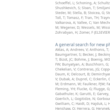
Schoeffel, L
;
Schoning, A
;
Schultz
Shushkevich, S
;
Sloan, T
;
Smiljani
Steder, M
;
Stella, B
;
Stoicea, G
;
St
Toll, T
;
Tomasz, F
;
Tran, TH
;
Trayn
Valkarova, A
;
Vallee, C
;
Van Meche
M
;
Wegener, D
;
Wessels, M
;
Wiss
Zohrabyan, H
;
Zomer, F
(
ELSEVIER
A general search for new p
Aktas, A
;
Andreev, V
;
Anthonis, T
Baumgartner, S
;
Becker, J
;
Beckin
T
;
Bizot, JC
;
Bohme, J
;
Boenig, M
FW
;
Bunyatyan, A
;
Buschhorn, G
;
Chekelian, V
;
Contreras, JG
;
Copp
Daum, K
;
Delcourt, B
;
Demirchyan
V
;
Dubak, A
;
Duprel, C
;
Eckerlin, 
M
;
Erdmann, W
;
Faulkner, PJW
;
Fa
Fleming, YH
;
Flucke, G
;
Flugge, G
Gabathuler, K
;
Garutti, E
;
Garvey, 
Goerlich, L
;
Gogitidze, N
;
Gorboun
Gwilliam, C
;
Haidt, D
;
Hajduk, L
;
H
Henshaw, O
;
Herrera, G
;
Herynek,