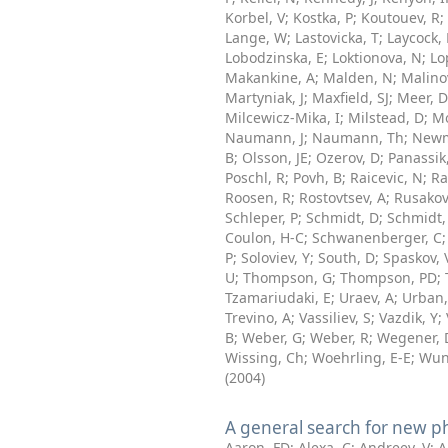
Korbel, V
;
Kostka, P
;
Koutouev, R
;
Lange, W
;
Lastovicka, T
;
Laycock, 
Lobodzinska, E
;
Loktionova, N
;
Lo
Makankine, A
;
Malden, N
;
Malinov
Martyniak, J
;
Maxfield, SJ
;
Meer, D
Milcewicz-Mika, I
;
Milstead, D
;
Mo
Naumann, J
;
Naumann, Th
;
Newm
B
;
Olsson, JE
;
Ozerov, D
;
Panassik
Poschl, R
;
Povh, B
;
Raicevic, N
;
Ra
Roosen, R
;
Rostovtsev, A
;
Rusakov
Schleper, P
;
Schmidt, D
;
Schmidt,
Coulon, H-C
;
Schwanenberger, C
P
;
Soloviev, Y
;
South, D
;
Spaskov, 
U
;
Thompson, G
;
Thompson, PD
;
Tzamariudaki, E
;
Uraev, A
;
Urban
Trevino, A
;
Vassiliev, S
;
Vazdik, Y
;
B
;
Weber, G
;
Weber, R
;
Wegener, 
Wissing, Ch
;
Woehrling, E-E
;
Wun
(
2004
)
A general search for new
Aaron, FD
;
Alexa, C
;
Andreev, V
;
A