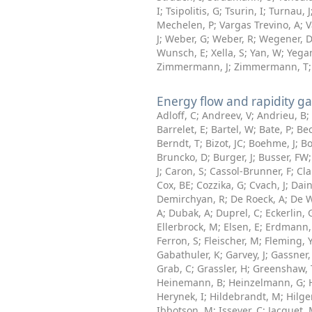
I
;
Tsipolitis, G
;
Tsurin, I
;
Turnau, J
Mechelen, P
;
Vargas Trevino, A
;
V
J
;
Weber, G
;
Weber, R
;
Wegener, 
Wunsch, E
;
Xella, S
;
Yan, W
;
Yegan
Zimmermann, J
;
Zimmermann, T
Energy flow and rapidity g
Adloff, C
;
Andreev, V
;
Andrieu, B
;
Barrelet, E
;
Bartel, W
;
Bate, P
;
Bec
Berndt, T
;
Bizot, JC
;
Boehme, J
;
Bo
Bruncko, D
;
Burger, J
;
Busser, FW
J
;
Caron, S
;
Cassol-Brunner, F
;
Cla
Cox, BE
;
Cozzika, G
;
Cvach, J
;
Dain
Demirchyan, R
;
De Roeck, A
;
De W
A
;
Dubak, A
;
Duprel, C
;
Eckerlin, 
Ellerbrock, M
;
Elsen, E
;
Erdmann,
Ferron, S
;
Fleischer, M
;
Fleming, 
Gabathuler, K
;
Garvey, J
;
Gassner, 
Grab, C
;
Grassler, H
;
Greenshaw, 
Heinemann, B
;
Heinzelmann, G
;
Herynek, I
;
Hildebrandt, M
;
Hilge
Ibbotson, M
;
Issever, C
;
Jacquet,