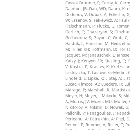
Cassol-Brunner, F
;
Cerny, K
;
Cerny
Dainton, JB
;
Dau, WD
;
Daum, K
;
d
Dodonov, V
;
Dubak, A
;
Eckerlin, G
W
;
Essenov, S
;
Falkewicz, A
;
Faulk
Fleischmann, P
;
Flucke, G
;
Fomen
Gerlich, C
;
Ghazaryan, S
;
Ginzbur
Gorbounov, S
;
Goyon, C
;
Grab, C
;
Hajduk, L
;
Hansson, M
;
Heinzelm
M
;
Hiller, KH
;
Hoffmann, D
;
Horis
Jacquet, M
;
Janauschek, L
;
Jansse
Katzy, J
;
Kenyon, IR
;
Kiesling, C
;
K
V
;
Kostka, P
;
Krastev, K
;
Kretzschm
Lastovicka, T
;
Lastovicka-Medin, 
Lindfeld, L
;
Lipka, K
;
Liptaj, A
;
List
Lucaci-Timoce, AI
;
Lueders, H
;
Lu
Marage, P
;
Marshall, R
;
Martisiko
Meyer, H
;
Meyer, J
;
Mikocki, S
;
Mil
A
;
Morris, JV
;
Mozer, MU
;
Muller, 
Nikiforov, A
;
Nikitin, D
;
Nowak, G
Palichik, V
;
Panagoulias, I
;
Papad
Perieanu, A
;
Petrukhin, A
;
Pitzl, D
Reimer, P
;
Rimmer, A
;
Risler, C
;
Ri