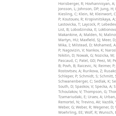
Horisberger, R
;
Hovhannisyan, A
Jonsson, L
;
Johnson, DP
;
Jung, H
;
Kiesling, C
;
Klein, M
;
Kleinwort, C
P
;
Koutouev, R
;
Kropivnitskaya, A
Lastovicka, T
;
Laycock, P
;
Lebedev
List, B
;
Lobodzinska, E
;
Loktionov
Makankine, A
;
Malden, N
;
Malinov
Martyn, HU
;
Maxfield, SJ
;
Meer, D
Mika, I
;
Milstead, D
;
Mohamed, A
P
;
Nagovizin, V
;
Nankov, K
;
Naros
Nikitin, D
;
Nowak, G
;
Nozicka, M
;
Pascaud, C
;
Patel, GD
;
Peez, M
;
P
B
;
Povh, B
;
Raicevic, N
;
Reimer, P
Rostovtsev, A
;
Rurikova, Z
;
Rusako
Schleper, P
;
Schmidt, S
;
Schmitt, 
Schwanenberger, C
;
Sedlak, K
;
Se
South, D
;
Spaskov, V
;
Specka, A
;
S
Tchoulakov, V
;
Thompson, G
;
Tho
Tzamariudaki, E
;
Uraev, A
;
Urban
Remortel, N
;
Trevino, AV
;
Vazdik, 
Weber, G
;
Weber, R
;
Wegener, D
;
Woehrling, EE
;
Wolf, R
;
Wunsch, 