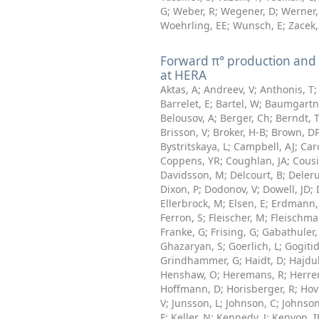
G
;
Weber, R
;
Wegener, D
;
Werner,
Woehrling, EE
;
Wunsch, E
;
Zacek,
Forward π° production and a
at HERA
Aktas, A
;
Andreev, V
;
Anthonis, T
Barrelet, E
;
Bartel, W
;
Baumgartne
Belousov, A
;
Berger, Ch
;
Berndt, 
Brisson, V
;
Broker, H-B
;
Brown, D
Bystritskaya, L
;
Campbell, AJ
;
Car
Coppens, YR
;
Coughlan, JA
;
Cous
Davidsson, M
;
Delcourt, B
;
Deler
Dixon, P
;
Dodonov, V
;
Dowell, JD
;
Ellerbrock, M
;
Elsen, E
;
Erdmann,
Ferron, S
;
Fleischer, M
;
Fleischma
Franke, G
;
Frising, G
;
Gabathuler,
Ghazaryan, S
;
Goerlich, L
;
Gogiti
Grindhammer, G
;
Haidt, D
;
Hajduk
Henshaw, O
;
Heremans, R
;
Herre
Hoffmann, D
;
Horisberger, R
;
Hov
V
;
Junsson, L
;
Johnson, C
;
Johnson
F
;
Keller, N
;
Kennedy, J
;
Kenyon, I