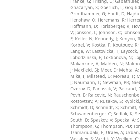
Franke, G
;
Frising, G
;
Gabathuler,
Ghazaryan, S
;
Goerlich, L
;
Gogiti
Grindhammer, G
;
Haidt, D
;
Hajduk
Henshaw, O
;
Heremans, R
;
Herre
Hoffmann, D
;
Horisberger, R
;
Hov
V
;
Jonsson, L
;
Johnson, C
;
Johnson
F
;
Keller, N
;
Kennedy, J
;
Kenyon, I
Korbel, V
;
Kostka, P
;
Koutouev, R
;
Lange, W
;
Lastovicka, T
;
Laycock, 
Lobodzinska, E
;
Loktionova, N
;
Lo
Makankine, A
;
Malden, N
;
Malinov
J
;
Maxfield, SJ
;
Meer, D
;
Mehta, A
Mika, I
;
Milstead, D
;
Moreau, F
;
M
J
;
Naumann, T
;
Newman, PR
;
Nieb
Ozerov, D
;
Panassik, V
;
Pascaud, 
Povh, B
;
Raicevic, N
;
Rauschenber
Rostovtsev, A
;
Rusakov, S
;
Rybicki
Schmidt, D
;
Schmidt, S
;
Schmitt, 
Schwanenberger, C
;
Sedlak, K
;
Se
South, D
;
Spaskov, V
;
Specka, A
;
S
Thompson, G
;
Thompson, PD
;
To
Tzamariudaki, E
;
Uraev, A
;
Urban
Vassiliev, S
;
Vazdik, Y
;
Veelken, C