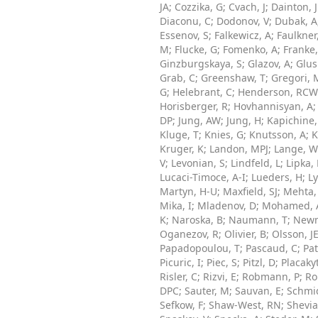
JA
;
Cozzika, G
;
Cvach, J
;
Dainton, 
Diaconu, C
;
Dodonov, V
;
Dubak, A
Essenov, S
;
Falkewicz, A
;
Faulkner
M
;
Flucke, G
;
Fomenko, A
;
Franke,
Ginzburgskaya, S
;
Glazov, A
;
Glus
Grab, C
;
Greenshaw, T
;
Gregori, 
G
;
Helebrant, C
;
Henderson, RCW
Horisberger, R
;
Hovhannisyan, A
DP
;
Jung, AW
;
Jung, H
;
Kapichine
Kluge, T
;
Knies, G
;
Knutsson, A
;
K
Kruger, K
;
Landon, MPJ
;
Lange, W
V
;
Levonian, S
;
Lindfeld, L
;
Lipka,
Lucaci-Timoce, A-I
;
Lueders, H
;
Ly
Martyn, H-U
;
Maxfield, SJ
;
Mehta,
Mika, I
;
Mladenov, D
;
Mohamed, 
K
;
Naroska, B
;
Naumann, T
;
Newm
Oganezov, R
;
Olivier, B
;
Olsson, J
Papadopoulou, T
;
Pascaud, C
;
Pat
Picuric, I
;
Piec, S
;
Pitzl, D
;
Placaky
Risler, C
;
Rizvi, E
;
Robmann, P
;
Ro
DPC
;
Sauter, M
;
Sauvan, E
;
Schmid
Sefkow, F
;
Shaw-West, RN
;
Shevia