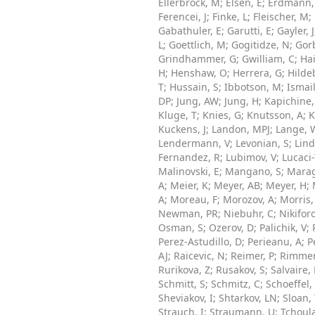
Ellerbrock, M
;
Elsen, E
;
Erdmann,
Ferencei, J
;
Finke, L
;
Fleischer, M
;
Gabathuler, E
;
Garutti, E
;
Gayler, J
L
;
Goettlich, M
;
Gogitidze, N
;
Gor
Grindhammer, G
;
Gwilliam, C
;
Hai
H
;
Henshaw, O
;
Herrera, G
;
Hilde
T
;
Hussain, S
;
Ibbotson, M
;
Ismai
DP
;
Jung, AW
;
Jung, H
;
Kapichine
Kluge, T
;
Knies, G
;
Knutsson, A
;
K
Kuckens, J
;
Landon, MPJ
;
Lange, 
Lendermann, V
;
Levonian, S
;
Lind
Fernandez, R
;
Lubimov, V
;
Lucaci
Malinovski, E
;
Mangano, S
;
Marag
A
;
Meier, K
;
Meyer, AB
;
Meyer, H
;
A
;
Moreau, F
;
Morozov, A
;
Morris,
Newman, PR
;
Niebuhr, C
;
Nikiforo
Osman, S
;
Ozerov, D
;
Palichik, V
;
Perez-Astudillo, D
;
Perieanu, A
;
P
AJ
;
Raicevic, N
;
Reimer, P
;
Rimmer
Rurikova, Z
;
Rusakov, S
;
Salvaire, 
Schmitt, S
;
Schmitz, C
;
Schoeffel,
Sheviakov, I
;
Shtarkov, LN
;
Sloan,
Strauch, I
;
Straumann, U
;
Tchoula