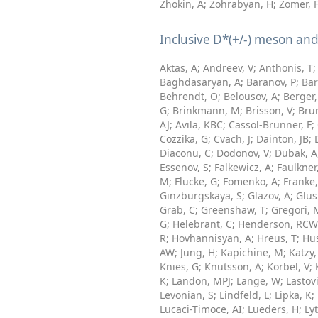
Zhokin, A
;
Zohrabyan, H
;
Zomer, 
Inclusive D*(+/-) meson and
Aktas, A
;
Andreev, V
;
Anthonis, T
Baghdasaryan, A
;
Baranov, P
;
Bar
Behrendt, O
;
Belousov, A
;
Berger,
G
;
Brinkmann, M
;
Brisson, V
;
Bru
AJ
;
Avila, KBC
;
Cassol-Brunner, F
;
Cozzika, G
;
Cvach, J
;
Dainton, JB
;
Diaconu, C
;
Dodonov, V
;
Dubak, A
Essenov, S
;
Falkewicz, A
;
Faulkner
M
;
Flucke, G
;
Fomenko, A
;
Franke,
Ginzburgskaya, S
;
Glazov, A
;
Glus
Grab, C
;
Greenshaw, T
;
Gregori, 
G
;
Helebrant, C
;
Henderson, RCW
R
;
Hovhannisyan, A
;
Hreus, T
;
Hus
AW
;
Jung, H
;
Kapichine, M
;
Katzy,
Knies, G
;
Knutsson, A
;
Korbel, V
;
K
;
Landon, MPJ
;
Lange, W
;
Lastov
Levonian, S
;
Lindfeld, L
;
Lipka, K
;
Lucaci-Timoce, AI
;
Lueders, H
;
Lyt