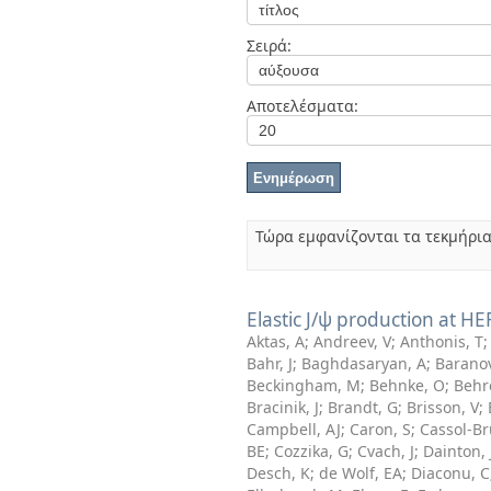
Διπλωματικές Εργασίες
Πολιτικές Πρόσβασης
Ανά Ημερομηνία
Σειρά:
Έκδοσης
Συγγραφείς
Τίτλοι
Αποτελέσματα:
Θέματα
Τώρα εμφανίζονται τα τεκμήρια
Elastic J/ψ production at H
Aktas, A
;
Andreev, V
;
Anthonis, T
Bahr, J
;
Baghdasaryan, A
;
Baranov
Beckingham, M
;
Behnke, O
;
Behr
Bracinik, J
;
Brandt, G
;
Brisson, V
;
Campbell, AJ
;
Caron, S
;
Cassol-Br
BE
;
Cozzika, G
;
Cvach, J
;
Dainton, 
Desch, K
;
de Wolf, EA
;
Diaconu, C