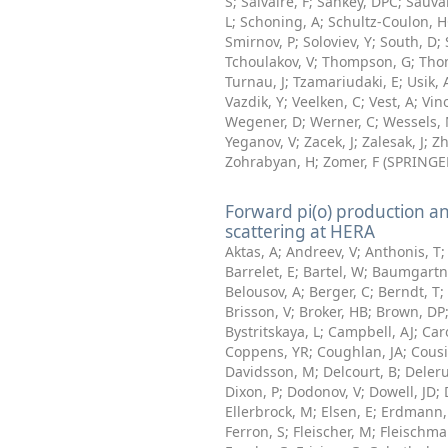
S
;
Salvaire, F
;
Sankey, DPC
;
Sauva
L
;
Schoning, A
;
Schultz-Coulon, 
Smirnov, P
;
Soloviev, Y
;
South, D
;
Tchoulakov, V
;
Thompson, G
;
Tho
Turnau, J
;
Tzamariudaki, E
;
Usik, 
Vazdik, Y
;
Veelken, C
;
Vest, A
;
Vin
Wegener, D
;
Werner, C
;
Wessels,
Yeganov, V
;
Zacek, J
;
Zalesak, J
;
Zh
Zohrabyan, H
;
Zomer, F
(
SPRINGE
Forward pi(o) production an
scattering at HERA
Aktas, A
;
Andreev, V
;
Anthonis, T
Barrelet, E
;
Bartel, W
;
Baumgartne
Belousov, A
;
Berger, C
;
Berndt, T
;
Brisson, V
;
Broker, HB
;
Brown, DP
Bystritskaya, L
;
Campbell, AJ
;
Car
Coppens, YR
;
Coughlan, JA
;
Cous
Davidsson, M
;
Delcourt, B
;
Deler
Dixon, P
;
Dodonov, V
;
Dowell, JD
;
Ellerbrock, M
;
Elsen, E
;
Erdmann,
Ferron, S
;
Fleischer, M
;
Fleischma