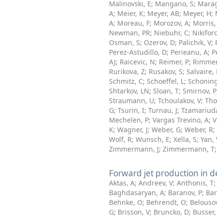
Malinovski, E
;
Mangano, S
;
Marag
A
;
Meier, K
;
Meyer, AB
;
Meyer, H
;
A
;
Moreau, F
;
Morozov, A
;
Morris,
Newman, PR
;
Niebuhr, C
;
Nikiforo
Osman, S
;
Ozerov, D
;
Palichik, V
;
Perez-Astudillo, D
;
Perieanu, A
;
P
AJ
;
Raicevic, N
;
Reimer, P
;
Rimmer
Rurikova, Z
;
Rusakov, S
;
Salvaire, 
Schmitz, C
;
Schoeffel, L
;
Schoning
Shtarkov, LN
;
Sloan, T
;
Smirnov, P
Straumann, U
;
Tchoulakov, V
;
Tho
G
;
Tsurin, I
;
Turnau, J
;
Tzamariuda
Mechelen, P
;
Vargas Trevino, A
;
V
K
;
Wagner, J
;
Weber, G
;
Weber, R
;
Wolf, R
;
Wunsch, E
;
Xella, S
;
Yan,
Zimmermann, J
;
Zimmermann, T
Forward jet production in d
Aktas, A
;
Andreev, V
;
Anthonis, T
Baghdasaryan, A
;
Baranov, P
;
Bar
Behnke, O
;
Behrendt, O
;
Belousov
G
;
Brisson, V
;
Bruncko, D
;
Busser