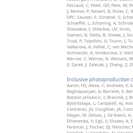
Pascaud, C
;
Patel, GD
;
Peez, M
;
P
J
;
Reimer, P
;
Reisert, B
;
Risler, C
;
R
DPC
;
Sauvan, E
;
Schatzel, S
;
Schei
Schoeffel, L
;
Schoning, A
;
Schrode
Sheviakov, I
;
Shtarkov, LN
;
Sirois,
Stamen, R
;
Stella, B
;
Stiewe, J
;
Str
Truol, P
;
Tsipolitis, G
;
Tsurin, I
;
Tu
Valkarova, A
;
Vallee, C
;
van Meche
Vichnevski, A
;
Vinokurova, S
;
Volc
Werner, C
;
Werner, N
;
Wessels, M
E
;
Zacek, J
;
Zalesak, J
;
Zhang, Z
;
Z
Inclusive photoproduction o
Aaron, FD
;
Alexa, C
;
Andreev, V
;
A
Baghdasaryan, A
;
Barrelet, E
;
Bar
Bozovic-Jelisavcic, I
;
Bracinik, J
;
B
Bystritskaya, L
;
Campbell, AJ
;
Avi
Contreras, JG
;
Coughlan, JA
;
Cozz
Degan, M
;
Delvax, J
;
De Roeck, A
;
Efremenko, V
;
Egli, S
;
Eliseev, A
;
E
Ferencei, J
;
Fischer, DJ
;
Fleischer,
Goerlich, L
;
Gogitidze, N
;
Gouzevi