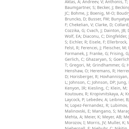
Aktas, A
;
Andreev, V
;
Anthonis, T
Baumgartner, S
;
Becker, J
;
Beckin
JC
;
Bohme, J
;
Boenig, M-O
;
Boudry
Bruncko, D
;
Busser, FW
;
Bunyatya
F
;
Chekelian, V
;
Clarke, D
;
Collard
Cozzika, G
;
Cvach, J
;
Dainton, JB
;
Wolf, EA
;
Diaconu, C
;
Dingfelder, 
S
;
Eichler, R
;
Eisele, F
;
Ellerbrock,
Felst, R
;
Ferencei, J
;
Fleischer, M
;
Formanek, J
;
Franke, G
;
Frising, G
Gerlich, C
;
Ghazaryan, S
;
Goerlich
T
;
Gregori, M
;
Grindhammer, G
;
H
Henshaw, O
;
Heremans, R
;
Herre
D
;
Horisberger, R
;
Hovhannisyan,
L
;
Johnson, C
;
Johnson, DP
;
Jung,
Kenyon, IR
;
Kiesling, C
;
Klein, M
;
Koutouev, R
;
Kropivnitskaya, A
;
K
Laycock, P
;
Lebedev, A
;
Leibner, B
N
;
Lopez-Fernandez, R
;
Lubimov,
Malinovski, E
;
Mangano, S
;
Marag
Mehta, A
;
Meier, K
;
Meyer, AB
;
Me
Morozov, I
;
Morris, JV
;
Muller, K
;
Niebergall, F
;
Niebuhr, C
;
Nikitin,