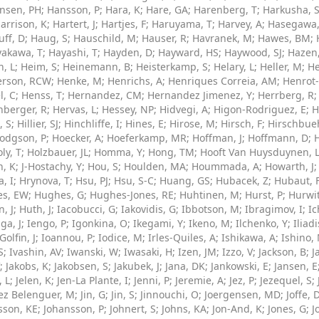
nsen, PH
;
Hansson, P
;
Hara, K
;
Hare, GA
;
Harenberg, T
;
Harkusha, 
arrison, K
;
Hartert, J
;
Hartjes, F
;
Haruyama, T
;
Harvey, A
;
Hasegawa,
uff, D
;
Haug, S
;
Hauschild, M
;
Hauser, R
;
Havranek, M
;
Hawes, BM
;
akawa, T
;
Hayashi, T
;
Hayden, D
;
Hayward, HS
;
Haywood, SJ
;
Hazen,
n, L
;
Heim, S
;
Heinemann, B
;
Heisterkamp, S
;
Helary, L
;
Heller, M
;
He
rson, RCW
;
Henke, M
;
Henrichs, A
;
Henriques Correia, AM
;
Henrot-
l, C
;
Henss, T
;
Hernandez, CM
;
Hernandez Jimenez, Y
;
Herrberg, R
nberger, R
;
Hervas, L
;
Hessey, NP
;
Hidvegi, A
;
Higon-Rodriguez, E
;
H
, S
;
Hillier, SJ
;
Hinchliffe, I
;
Hines, E
;
Hirose, M
;
Hirsch, F
;
Hirschbueh
odgson, P
;
Hoecker, A
;
Hoeferkamp, MR
;
Hoffman, J
;
Hoffmann, D
;
ly, T
;
Holzbauer, JL
;
Homma, Y
;
Hong, TM
;
Hooft Van Huysduynen, 
n, K
;
J-Hostachy, Y
;
Hou, S
;
Houlden, MA
;
Hoummada, A
;
Howarth, J
, I
;
Hrynova, T
;
Hsu, PJ
;
Hsu, S-C
;
Huang, GS
;
Hubacek, Z
;
Hubaut, 
s, EW
;
Hughes, G
;
Hughes-Jones, RE
;
Huhtinen, M
;
Hurst, P
;
Hurwi
, J
;
Huth, J
;
Iacobucci, G
;
Iakovidis, G
;
Ibbotson, M
;
Ibragimov, I
;
Ic
ga, J
;
Iengo, P
;
Igonkina, O
;
Ikegami, Y
;
Ikeno, M
;
Ilchenko, Y
;
Iliadi
Golfin, J
;
Ioannou, P
;
Iodice, M
;
Irles-Quiles, A
;
Ishikawa, A
;
Ishino,
S
;
Ivashin, AV
;
Iwanski, W
;
Iwasaki, H
;
Izen, JM
;
Izzo, V
;
Jackson, B
;
J
;
Jakobs, K
;
Jakobsen, S
;
Jakubek, J
;
Jana, DK
;
Jankowski, E
;
Jansen, E
, L
;
Jelen, K
;
Jen-La Plante, I
;
Jenni, P
;
Jeremie, A
;
Jez, P
;
Jezequel, S
;
ez Belenguer, M
;
Jin, G
;
Jin, S
;
Jinnouchi, O
;
Joergensen, MD
;
Joffe, 
sson, KE
;
Johansson, P
;
Johnert, S
;
Johns, KA
;
Jon-And, K
;
Jones, G
;
J