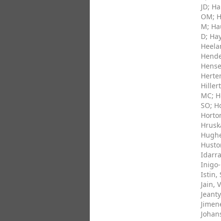
JD
;
Ha
OM
;
H
M
;
Ha
D
;
Hay
Heela
Hende
Hense
Herte
Hillert
MC
;
H
SO
;
Ho
Horto
Hruska
Hughe
Huston
Idarra
Inigo-
Istin, 
Jain, V
Jeanty
Jimen
Johan