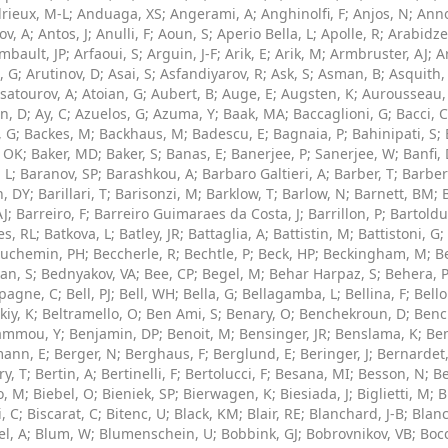
rieux, M-L
;
Anduaga, XS
;
Angerami, A
;
Anghinolfi, F
;
Anjos, N
;
Anno
ov, A
;
Antos, J
;
Anulli, F
;
Aoun, S
;
Aperio Bella, L
;
Apolle, R
;
Arabidze
mbault, JP
;
Arfaoui, S
;
Arguin, J-F
;
Arik, E
;
Arik, M
;
Armbruster, AJ
;
A
, G
;
Arutinov, D
;
Asai, S
;
Asfandiyarov, R
;
Ask, S
;
Asman, B
;
Asquith,
satourov, A
;
Atoian, G
;
Aubert, B
;
Auge, E
;
Augsten, K
;
Aurousseau,
n, D
;
Ay, C
;
Azuelos, G
;
Azuma, Y
;
Baak, MA
;
Baccaglioni, G
;
Bacci, C
, G
;
Backes, M
;
Backhaus, M
;
Badescu, E
;
Bagnaia, P
;
Bahinipati, S
;
, OK
;
Baker, MD
;
Baker, S
;
Banas, E
;
Banerjee, P
;
Sanerjee, W
;
Banfi,
 L
;
Baranov, SP
;
Barashkou, A
;
Barbaro Galtieri, A
;
Barber, T
;
Barber
n, DY
;
Barillari, T
;
Barisonzi, M
;
Barklow, T
;
Barlow, N
;
Barnett, BM
;
AJ
;
Barreiro, F
;
Barreiro Guimaraes da Costa, J
;
Barrillon, P
;
Bartoldu
es, RL
;
Batkova, L
;
Batley, JR
;
Battaglia, A
;
Battistin, M
;
Battistoni, G
;
uchemin, PH
;
Beccherle, R
;
Bechtle, P
;
Beck, HP
;
Beckingham, M
;
B
an, S
;
Bednyakov, VA
;
Bee, CP
;
Begel, M
;
Behar Harpaz, S
;
Behera, 
pagne, C
;
Bell, PJ
;
Bell, WH
;
Bella, G
;
Bellagamba, L
;
Bellina, F
;
Bell
kiy, K
;
Beltramello, O
;
Ben Ami, S
;
Benary, O
;
Benchekroun, D
;
Benc
ammou, Y
;
Benjamin, DP
;
Benoit, M
;
Bensinger, JR
;
Benslama, K
;
Ben
ann, E
;
Berger, N
;
Berghaus, F
;
Berglund, E
;
Beringer, J
;
Bernardet,
ry, T
;
Bertin, A
;
Bertinelli, F
;
Bertolucci, F
;
Besana, MI
;
Besson, N
;
Be
o, M
;
Biebel, O
;
Bieniek, SP
;
Bierwagen, K
;
Biesiada, J
;
Biglietti, M
;
B
i, C
;
Biscarat, C
;
Bitenc, U
;
Black, KM
;
Blair, RE
;
Blanchard, J-B
;
Blanc
l, A
;
Blum, W
;
Blumenschein, U
;
Bobbink, GJ
;
Bobrovnikov, VB
;
Bocc