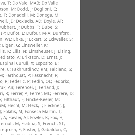
va, T
;
Do Vale, MAB
;
Do Valle
bson, M
;
Dodd, J
;
Doglioni, C
;
, T
;
Donadelli, M
;
Donega, M
;
ell, JD
;
Doxiadis, AD
;
Doyle, AT
;
Dubbert, J
;
Dubbs, T
;
Dube, S
;
 IP
;
Duflot, L
;
Dufour, M-A
;
Dunford,
n, WL
;
Ebke, J
;
Eckert, S
;
Eckweiler, S
;
;
Eigen, G
;
Einsweiler, K
;
lis, K
;
Ellis, N
;
Elmsheuser, J
;
Elsing,
editato, A
;
Eriksson, D
;
Ernst, J
;
Espinal Curull, X
;
Esposito, B
;
re, C
;
Fakhrutdinov, RM
;
Falciano, S
;
SM
;
Farthouat, P
;
Fassnacht, P
;
o, R
;
Federic, P
;
Fedin, OL
;
Fedorko,
yuk, AB
;
Ferencei, J
;
Ferland, J
;
ri, R
;
Ferrer, A
;
Ferrer, ML
;
Ferrere, D
;
A
;
Filthaut, F
;
Fincke-Keeler, M
;
 SM
;
Flechl, M
;
Fleck, I
;
Fleckner, J
;
J
;
Fokitis, M
;
Fonseca Martin, T
;
, A
;
Fowler, AJ
;
Fowler, K
;
Fox, H
;
ternali, M
;
Fratina, S
;
French, ST
;
rregrosa, E
;
Fuster, J
;
Gabaldon, C
;