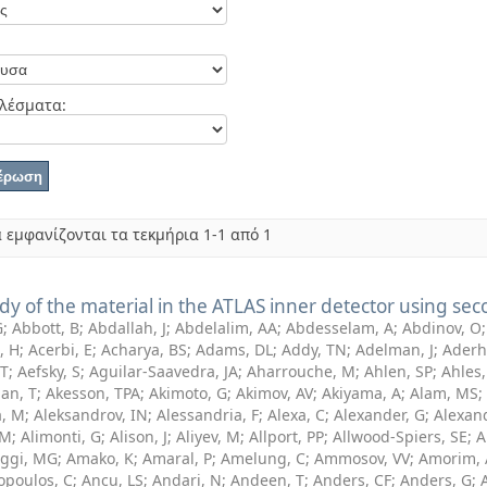
λέσματα:
 εμφανίζονται τα τεκμήρια 1-1 από 1
dy of the material in the ATLAS inner detector using se
G
;
Abbott, B
;
Abdallah, J
;
Abdelalim, AA
;
Abdesselam, A
;
Abdinov, O
, H
;
Acerbi, E
;
Acharya, BS
;
Adams, DL
;
Addy, TN
;
Adelman, J
;
Aderh
 T
;
Aefsky, S
;
Aguilar-Saavedra, JA
;
Aharrouche, M
;
Ahlen, SP
;
Ahles,
an, T
;
Akesson, TPA
;
Akimoto, G
;
Akimov, AV
;
Akiyama, A
;
Alam, MS
;
a, M
;
Aleksandrov, IN
;
Alessandria, F
;
Alexa, C
;
Alexander, G
;
Alexan
 M
;
Alimonti, G
;
Alison, J
;
Aliyev, M
;
Allport, PP
;
Allwood-Spiers, SE
;
A
iggi, MG
;
Amako, K
;
Amaral, P
;
Amelung, C
;
Ammosov, VV
;
Amorim, 
opoulos, C
;
Ancu, LS
;
Andari, N
;
Andeen, T
;
Anders, CF
;
Anders, G
;