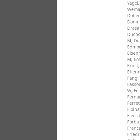
Yagci,
Wema
Dohert
Donini
Drasal
Ducho
M
;
Dur
Edmon
Eisen
M
;
Em
Ernst
Etienn
Fang,
Fassou
W
;
Fe
Ferna
Ferret
Fiolh
Fleis
Forbu
Franca
Friedr