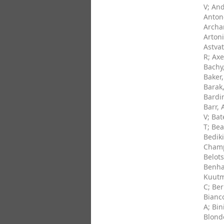
V
;
And
Anton
Archa
Artoni
Astvat
R
;
Axe
Bachy
Baker
Barak,
Bardi
Barr, 
V
;
Bat
T
;
Bea
Bediki
Cham
Belots
Benh
Kuutm
C
;
Ber
Bianc
A
;
Bin
Blonde