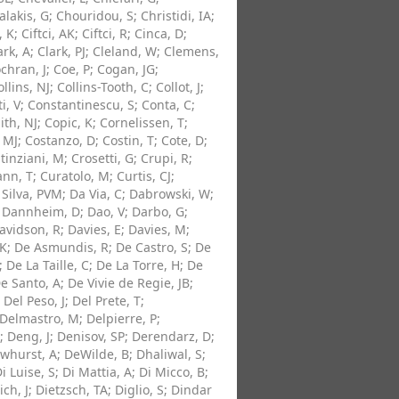
lakis, G
;
Chouridou, S
;
Christidi, IA
;
, K
;
Ciftci, AK
;
Ciftci, R
;
Cinca, D
;
ark, A
;
Clark, PJ
;
Cleland, W
;
Clemens,
chran, J
;
Coe, P
;
Cogan, JG
;
ollins, NJ
;
Collins-Tooth, C
;
Collot, J
;
i, V
;
Constantinescu, S
;
Conta, C
;
th, NJ
;
Copic, K
;
Cornelissen, T
;
 MJ
;
Costanzo, D
;
Costin, T
;
Cote, D
;
stinziani, M
;
Crosetti, G
;
Crupi, R
;
nn, T
;
Curatolo, M
;
Curtis, CJ
;
 Silva, PVM
;
Da Via, C
;
Dabrowski, W
;
;
Dannheim, D
;
Dao, V
;
Darbo, G
;
avidson, R
;
Davies, E
;
Davies, M
;
 K
;
De Asmundis, R
;
De Castro, S
;
De
;
De La Taille, C
;
De La Torre, H
;
De
e Santo, A
;
De Vivie de Regie, JB
;
;
Del Peso, J
;
Del Prete, T
;
Delmastro, M
;
Delpierre, P
;
;
Deng, J
;
Denisov, SP
;
Derendarz, D
;
whurst, A
;
DeWilde, B
;
Dhaliwal, S
;
i Luise, S
;
Di Mattia, A
;
Di Micco, B
;
ich, J
;
Dietzsch, TA
;
Diglio, S
;
Dindar