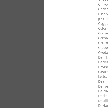
Chikov
Christ
Cindro
JC
;
Cl
Cogges
Colon
Conven
Corra
Courn
Crepe
Cweta
Dai, T
Darle
Davis
Castro
Lotto,
Dean,
Deliye
Delrue
Derkao
Dhulli
Di Na