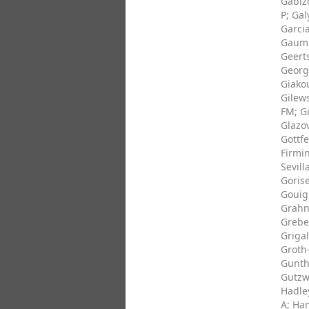
Gabiz
P
;
Gal
Garcia
Gaume
Geert
Georg
Giako
Gilews
FM
;
G
Glazov
Gottfe
Firmin
Sevill
Gorise
Gouig
Grahn,
Grebe
Grigal
Groth-
Gunthe
Gutzwi
Hadle
A
;
Ham