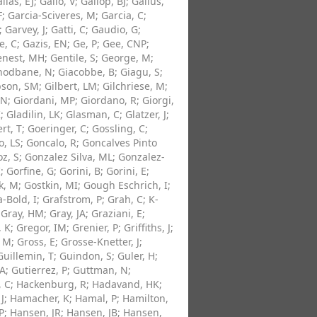
llas, EJ
;
Gallo, V
;
Gallop, BJ
;
Gallus,
F
;
Garcia-Sciveres, M
;
Garcia, C
;
;
Garvey, J
;
Gatti, C
;
Gaudio, G
;
e, C
;
Gazis, EN
;
Ge, P
;
Gee, CNP
;
enest, MH
;
Gentile, S
;
George, M
;
hodbane, N
;
Giacobbe, B
;
Giagu, S
;
bson, SM
;
Gilbert, LM
;
Gilchriese, M
;
 N
;
Giordani, MP
;
Giordano, R
;
Giorgi,
K
;
Gladilin, LK
;
Glasman, C
;
Glatzer, J
;
rt, T
;
Goeringer, C
;
Gossling, C
;
o, LS
;
Goncalo, R
;
Goncalves Pinto
z, S
;
Gonzalez Silva, ML
;
Gonzalez-
I
;
Gorfine, G
;
Gorini, B
;
Gorini, E
;
k, M
;
Gostkin, MI
;
Gough Eschrich, I
;
-Bold, I
;
Grafstrom, P
;
Grah, C
;
K-
;
Gray, HM
;
Gray, JA
;
Graziani, E
;
, K
;
Gregor, IM
;
Grenier, P
;
Griffiths, J
;
, M
;
Gross, E
;
Grosse-Knetter, J
;
Guillemin, T
;
Guindon, S
;
Guler, H
;
 A
;
Gutierrez, P
;
Guttman, N
;
, C
;
Hackenburg, R
;
Hadavand, HK
;
 J
;
Hamacher, K
;
Hamal, P
;
Hamilton,
P
;
Hansen, JR
;
Hansen, JB
;
Hansen,