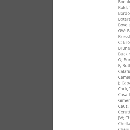
Boehl
Bold, 
Bordo
Boter
Boveia
GW
;
B
Bressl
C
;
Bro
Brune
Bucki
O
;
Bu
F
;
Butl
Calafi
Camar
J
;
Capa
Carli,
Casad
Gimen
Cauz,
Cerutt
JW
;
Ch
Chelk
Chepu