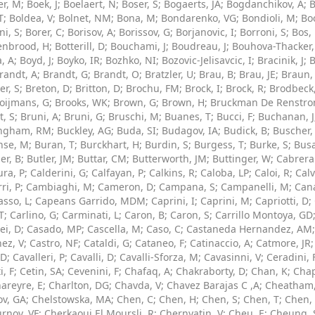
er, M
;
Boek, J
;
Boelaert, N
;
Boser, S
;
Bogaerts, JA
;
Bogdanchikov, A
;
B
T
;
Boldea, V
;
Bolnet, NM
;
Bona, M
;
Bondarenko, VG
;
Bondioli, M
;
Bo
ni, S
;
Borer, C
;
Borisov, A
;
Borissov, G
;
Borjanovic, I
;
Borroni, S
;
Bos,
enbrood, H
;
Botterill, D
;
Bouchami, J
;
Boudreau, J
;
Bouhova-Thacker,
, A
;
Boyd, J
;
Boyko, IR
;
Bozhko, NI
;
Bozovic-Jelisavcic, I
;
Bracinik, J
;
B
randt, A
;
Brandt, G
;
Brandt, O
;
Bratzler, U
;
Brau, B
;
Brau, JE
;
Braun,
er, S
;
Breton, D
;
Britton, D
;
Brochu, FM
;
Brock, I
;
Brock, R
;
Brodbeck,
oijmans, G
;
Brooks, WK
;
Brown, G
;
Brown, H
;
Bruckman De Renstro
t, S
;
Bruni, A
;
Bruni, G
;
Bruschi, M
;
Buanes, T
;
Bucci, F
;
Buchanan, J
ngham, RM
;
Buckley, AG
;
Buda, SI
;
Budagov, IA
;
Budick, B
;
Buscher,
nse, M
;
Buran, T
;
Burckhart, H
;
Burdin, S
;
Burgess, T
;
Burke, S
;
Busa
er, B
;
Butler, JM
;
Buttar, CM
;
Butterworth, JM
;
Buttinger, W
;
Cabrera
ura, P
;
Calderini, G
;
Calfayan, P
;
Calkins, R
;
Caloba, LP
;
Caloi, R
;
Calv
ri, P
;
Cambiaghi, M
;
Cameron, D
;
Campana, S
;
Campanelli, M
;
Cana
sso, L
;
Capeans Garrido, MDM
;
Caprini, I
;
Caprini, M
;
Capriotti, D
;
 T
;
Carlino, G
;
Carminati, L
;
Caron, B
;
Caron, S
;
Carrillo Montoya, GD
ei, D
;
Casado, MP
;
Cascella, M
;
Caso, C
;
Castaneda Hernandez, AM
ez, V
;
Castro, NF
;
Cataldi, G
;
Cataneo, F
;
Catinaccio, A
;
Catmore, JR
 D
;
Cavalleri, P
;
Cavalli, D
;
Cavalli-Sforza, M
;
Cavasinni, V
;
Ceradini, 
i, F
;
Cetin, SA
;
Cevenini, F
;
Chafaq, A
;
Chakraborty, D
;
Chan, K
;
Chap
areyre, E
;
Charlton, DG
;
Chavda, V
;
Chavez Barajas C ,A
;
Cheatham,
ov, GA
;
Chelstowska, MA
;
Chen, C
;
Chen, H
;
Chen, S
;
Chen, T
;
Chen,
rnov, VF
;
Cherkaoui El Moursli, R
;
Chernyatin, V
;
Cheu, E
;
Cheung, 