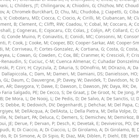
ani, L
;
Childers, JT
;
Chilingarov, A
;
Chiodini, G
;
Chizhov, MV
;
Chouda
ov, A
;
Chromek-Burckhart, D
;
Chu, ML
;
Chudoba, J
;
Ciapetti, G
;
Ciba
, V
;
Ciobotaru, MD
;
Ciocca, C
;
Ciocio, A
;
Cirilli, M
;
Ciubancan, M
;
Cl
ement, B
;
Clement, C
;
Clifft, RW
;
Coadou, Y
;
Cobal, M
;
Coccaro, A
;
Co
hall, J
;
Cogneras, E
;
Cojocaru, CD
;
Colas, J
;
Colijn, AP
;
Collard, C
;
C
, G
;
Conde Muino, P
;
Coniavitis, E
;
Conidi, MC
;
Consonni, M
;
Consort
ti, F
;
Cook, J
;
Cooke, M
;
Cooper, BD
;
Cooper-Sarkar, AM
;
Cooper-Smi
di, M
;
Corriveau, F
;
Cortes-Gonzalez, A
;
Cortiana, G
;
Costa, G
;
Costa,
eyea, L
;
Cowan, G
;
Cowden, C
;
Cox, BE
;
Cranmer, K
;
Crescioli, F
;
Cri
-Renaudin, S
;
Cuciuc, C-M
;
Cuenca Almenar, C
;
Cuhadar Donszelma
nski, P
;
Czirr, H
;
Czyczula, Z
;
DAuria, S
;
DOnofrio, M
;
DOrazio, A
;
Da
;
Dallapiccola, C
;
Dam, M
;
Dameri, M
;
Damiani, DS
;
Danielsson, HO
a, GL
;
Daum, C
;
Dauvergne, JP
;
Davey, W
;
Davidek, T
;
Davidson, N
;
D
on, AR
;
Davygora, Y
;
Dawe, E
;
Dawson, I
;
Dawson, JW
;
Daya, RK
;
De,
 Faria Salgado, PE
;
De Cecco, S
;
De Graat, J
;
De Groot, N
;
De Jong, P
 B
;
De Mora, L
;
De Nooij, L
;
De Pedis, D
;
De Salvo, A
;
De Sanctis, U
;
D
 S
;
Debbe, R
;
Dedovich, DV
;
Degenhardt, J
;
Dehchar, M
;
Del Papa, C
rgiyev, M
;
DellAcqua, A
;
DellAsta, L
;
Della Pietra, M
;
Della Volpe, D
;
lle, N
;
Delsart, PA
;
Deluca, C
;
Demers, S
;
Demichev, M
;
Demirkoz, B
ui, JE
;
Derue, F
;
Dervan, P
;
Desch, K
;
Devetak, E
;
Deviveiros, PO
;
De
pudi, R
;
Di Ciaccio, A
;
Di Ciaccio, L
;
Di Girolamo, A
;
Di Girolamo, B
;
D
rdo, R
;
Di Simone, A
;
Di Sipio, R
;
Diaz, MA
;
Diblen, F
;
Diehl, EB
;
Dietr