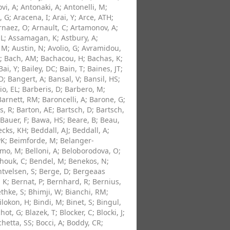
vi, A
;
Antonaki, A
;
Antonelli, M
;
, G
;
Aracena, I
;
Arai, Y
;
Arce, ATH
;
rnaez, O
;
Arnault, C
;
Artamonov, A
;
 L
;
Assamagan, K
;
Astbury, A
;
 M
;
Austin, N
;
Avolio, G
;
Avramidou,
;
Bach, AM
;
Bachacou, H
;
Bachas, K
;
Bai, Y
;
Bailey, DC
;
Bain, T
;
Baines, JT
;
 D
;
Bangert, A
;
Bansal, V
;
Bansil, HS
;
io, EL
;
Barberis, D
;
Barbero, M
;
Barnett, RM
;
Baroncelli, A
;
Barone, G
;
s, R
;
Barton, AE
;
Bartsch, D
;
Bartsch,
Bauer, F
;
Bawa, HS
;
Beare, B
;
Beau,
ecks, KH
;
Beddall, AJ
;
Beddall, A
;
PK
;
Beimforde, M
;
Belanger-
omo, M
;
Belloni, A
;
Beloborodova, O
;
houk, C
;
Bendel, M
;
Benekos, N
;
tvelsen, S
;
Berge, D
;
Bergeaas
 K
;
Bernat, P
;
Bernhard, R
;
Bernius,
thke, S
;
Bhimji, W
;
Bianchi, RM
;
ilokon, H
;
Bindi, M
;
Binet, S
;
Bingul,
hot, G
;
Blazek, T
;
Blocker, C
;
Blocki, J
;
hetta, SS
;
Bocci, A
;
Boddy, CR
;