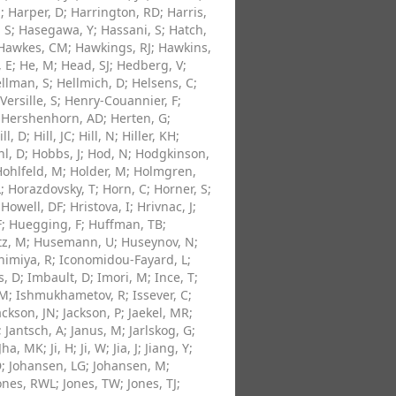
S
;
Harper, D
;
Harrington, RD
;
Harris,
 S
;
Hasegawa, Y
;
Hassani, S
;
Hatch,
Hawkes, CM
;
Hawkings, RJ
;
Hawkins,
 E
;
He, M
;
Head, SJ
;
Hedberg, V
;
llman, S
;
Hellmich, D
;
Helsens, C
;
Versille, S
;
Henry-Couannier, F
;
;
Hershenhorn, AD
;
Herten, G
;
ill, D
;
Hill, JC
;
Hill, N
;
Hiller, KH
;
l, D
;
Hobbs, J
;
Hod, N
;
Hodgkinson,
Hohlfeld, M
;
Holder, M
;
Holmgren,
L
;
Horazdovsky, T
;
Horn, C
;
Horner, S
;
;
Howell, DF
;
Hristova, I
;
Hrivnac, J
;
F
;
Huegging, F
;
Huffman, TB
;
tz, M
;
Husemann, U
;
Huseynov, N
;
himiya, R
;
Iconomidou-Fayard, L
;
s, D
;
Imbault, D
;
Imori, M
;
Ince, T
;
 M
;
Ishmukhametov, R
;
Issever, C
;
ackson, JN
;
Jackson, P
;
Jaekel, MR
;
;
Jantsch, A
;
Janus, M
;
Jarlskog, G
;
Jha, MK
;
Ji, H
;
Ji, W
;
Jia, J
;
Jiang, Y
;
D
;
Johansen, LG
;
Johansen, M
;
ones, RWL
;
Jones, TW
;
Jones, TJ
;