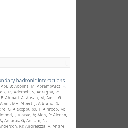
condary hadronic interactions
;
Abi, B
;
Abolins, M
;
Abramowicz, H
;
olz, M
;
Adomeit, S
;
Adragna, P
;
 F
;
Ahmad, A
;
Ahsan, M
;
Aielli, G
;
Alam, MA
;
Albert, J
;
Albrand, S
;
dre, G
;
Alexopoulos, T
;
Alhroob, M
;
lmond, J
;
Aloisio, A
;
Alon, R
;
Alonso,
A
;
Amoros, G
;
Amram, N
;
Anderson, KJ
;
Andreazza, A
;
Andrei,