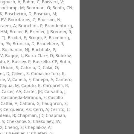
ogouch, A
;
Bohm, C
;
Boisvert, V
;
onekamp, M
;
Boorman, G
;
Booth, CN
;
 K
;
Boscherini, D
;
Bosman, M
;
 EV
;
Bourdarios, C
;
Bousson, N
;
raem, A
;
Branchini, P
;
Brandenburg,
 HM
;
Brelier, B
;
Bremer, J
;
Brenner, R
;
 TJ
;
Brodet, E
;
Broggi, F
;
Bromberg,
m, PA
;
Bruncko, D
;
Bruneliere, R
;
;
Buchanan, NJ
;
Buchholz, P
;
 V
;
Bugge, L
;
Buira-Clark, D
;
Bulekov,
to, E
;
Bussey, P
;
Buszello, CP
;
Butin,
 Urban, S
;
Caforio, D
;
Cakir, O
;
et, D
;
Calvet, S
;
Camacho Toro, R
;
le, V
;
Canelli, F
;
Canepa, A
;
Cantero,
Capua, M
;
Caputo, R
;
Cardarelli, R
;
;
Carter, AA
;
Carter, JR
;
Carvalho, J
;
;
Castaneda-Miranda, E
;
Castillo
;
Cattai, A
;
Cattani, G
;
Caughron, S
;
F
;
Cerqueira, AS
;
Cerri, A
;
Cerrito, L
;
leau, B
;
Chapman, JD
;
Chapman,
 S
;
Chekanov, S
;
Chekulaev, SV
;
 X
;
Cheng, S
;
Cheplakov, A
;
SL
;
Chevalier, L
;
Chiefari, G
;