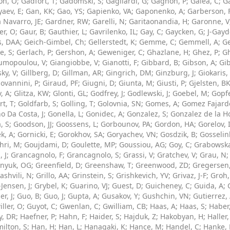
on, O
;
Gadfort, T
;
Gadomski, S
;
Gagliardi, G
;
Gagnon, P
;
Galea, C
;
Ga
yaev, E
;
Gan, KK
;
Gao, YS
;
Gapienko, VA
;
Gaponenko, A
;
Garberson, 
 Navarro, JE
;
Gardner, RW
;
Garelli, N
;
Garitaonandia, H
;
Garonne, V
r, O
;
Gaur, B
;
Gauthier, L
;
Gavrilenko, IL
;
Gay, C
;
Gaycken, G
;
J-Gayd
s, DAA
;
Geich-Gimbel, Ch
;
Gellerstedt, K
;
Gemme, C
;
Gemmell, A
;
G
e, S
;
Gerlach, P
;
Gershon, A
;
Geweniger, C
;
Ghazlane, H
;
Ghez, P
;
G
umopoulou, V
;
Giangiobbe, V
;
Gianotti, F
;
Gibbard, B
;
Gibson, A
;
Gi
ky, V
;
Gillberg, D
;
Gillman, AR
;
Gingrich, DM
;
Ginzburg, J
;
Giokaris,
iovannini, P
;
Giraud, PF
;
Giugni, D
;
Giunta, M
;
Giusti, P
;
Gjelsten, B
, A
;
Glitza, KW
;
Glonti, GL
;
Godfrey, J
;
Godlewski, J
;
Goebel, M
;
Gopfe
rt, T
;
Goldfarb, S
;
Golling, T
;
Golovnia, SN
;
Gomes, A
;
Gomez Fajard
o Da Costa, J
;
Gonella, L
;
Gonidec, A
;
Gonzalez, S
;
Gonzalez de la Ho
a, S
;
Goodson, JJ
;
Goossens, L
;
Gorbounov, PA
;
Gordon, HA
;
Gorelov, 
k, A
;
Gornicki, E
;
Gorokhov, SA
;
Goryachev, VN
;
Gosdzik, B
;
Gosselin
hri, M
;
Goujdami, D
;
Goulette, MP
;
Goussiou, AG
;
Goy, C
;
Grabowska
 J
;
Grancagnolo, F
;
Grancagnolo, S
;
Grassi, V
;
Gratchev, V
;
Grau, N
nyuk, OG
;
Greenfield, D
;
Greenshaw, T
;
Greenwood, ZD
;
Gregersen
ashvili, N
;
Grillo, AA
;
Grinstein, S
;
Grishkevich, YV
;
Grivaz, J-F
;
Groh
Jensen, J
;
Grybel, K
;
Guarino, VJ
;
Guest, D
;
Guicheney, C
;
Guida, A
;
r, J
;
Guo, B
;
Guo, J
;
Gupta, A
;
Gusakov, Y
;
Gushchin, VN
;
Gutierrez,
ller, O
;
Guyot, C
;
Gwenlan, C
;
Gwilliam, CB
;
Haas, A
;
Haas, S
;
Haber
y, DR
;
Haefner, P
;
Hahn, F
;
Haider, S
;
Hajduk, Z
;
Hakobyan, H
;
Haller,
ilton, S
;
Han, H
;
Han, L
;
Hanagaki, K
;
Hance, M
;
Handel, C
;
Hanke, 