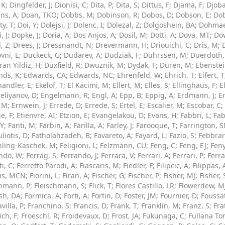
 K
;
Dingfelder, J
;
Dionisi, C
;
Dita, P
;
Dita, S
;
Dittus, F
;
Djama, F
;
Djoba
ns, A
;
Doan, TKO
;
Dobbs, M
;
Dobinson, R
;
Dobos, D
;
Dobson, E
;
Do
y, T
;
Doi, Y
;
Dolejsi, J
;
Dolenc, I
;
Dolezal, Z
;
Dolgoshein, BA
;
Dohmae
, J
;
Dopke, J
;
Doria, A
;
Dos Anjos, A
;
Dosil, M
;
Dotti, A
;
Dova, MT
;
Dow
, Z
;
Drees, J
;
Dressnandt, N
;
Drevermann, H
;
Driouichi, C
;
Dris, M
;
vni, E
;
Duckeck, G
;
Dudarev, A
;
Dudziak, F
;
Duhrssen, M
;
Duerdoth,
an Yildiz, H
;
Duxfield, R
;
Dwuznik, M
;
Dydak, F
;
Duren, M
;
Ebenstei
ds, K
;
Edwards, CA
;
Edwards, NC
;
Ehrenfeld, W
;
Ehrich, T
;
Eifert, T
handler, E
;
Ekelof, T
;
El Kacimi, M
;
Ellert, M
;
Elles, S
;
Ellinghaus, F
;
El
eliyanov, D
;
Engelmann, R
;
Engl, A
;
Epp, B
;
Eppig, A
;
Erdmann, J
;
Er
, M
;
Ernwein, J
;
Errede, D
;
Errede, S
;
Ertel, E
;
Escalier, M
;
Escobar, C
;
e, F
;
Etienvre, AI
;
Etzion, E
;
Evangelakou, D
;
Evans, H
;
Fabbri, L
;
Fab
 Y
;
Fanti, M
;
Farbin, A
;
Farilla, A
;
Farley, J
;
Farooque, T
;
Farrington, 
liotis, D
;
Fatholahzadeh, B
;
Favareto, A
;
Fayard, L
;
Fazio, S
;
Febbrar
hling-Kaschek, M
;
Feligioni, L
;
Felzmann, CU
;
Feng, C
;
Feng, EJ
;
Fen
ndo, W
;
Ferrag, S
;
Ferrando, J
;
Ferrara, V
;
Ferrari, A
;
Ferrari, P
;
Ferra
ti, C
;
Ferretto Parodi, A
;
Fiascaris, M
;
Fiedler, F
;
Filipcic, A
;
Filippas, 
ais, MCN
;
Fiorini, L
;
Firan, A
;
Fischer, G
;
Fischer, P
;
Fisher, MJ
;
Fisher,
chmann, P
;
Fleischmann, S
;
Flick, T
;
Flores Castillo, LR
;
Flowerdew, M
sh, DA
;
Formica, A
;
Forti, A
;
Fortin, D
;
Foster, JM
;
Fournier, D
;
Foussat
villa, P
;
Franchino, S
;
Francis, D
;
Frank, T
;
Franklin, M
;
Franz, S
;
Fra
ich, F
;
Froeschl, R
;
Froidevaux, D
;
Frost, JA
;
Fukunaga, C
;
Fullana To