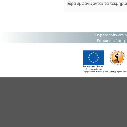
Τώρα εμφανίζονται τα τεκμήρια
DSpace software
c
Επικοινωνήστε μ