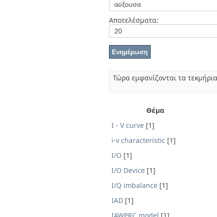
Διπλωματικές Εργασίες
Πολιτικές Πρόσβασης
Ανά Ημερομηνία
Αποτελέσματα:
Έκδοσης
Συγγραφείς
Τίτλοι
Θέματα
Τώρα εμφανίζονται τα τεκμήρια
Θέμα
I - V curve
[1]
i-v characteristic
[1]
I/O
[1]
I/O Device
[1]
I/Q imbalance
[1]
IAD
[1]
IAWPRC model
[1]