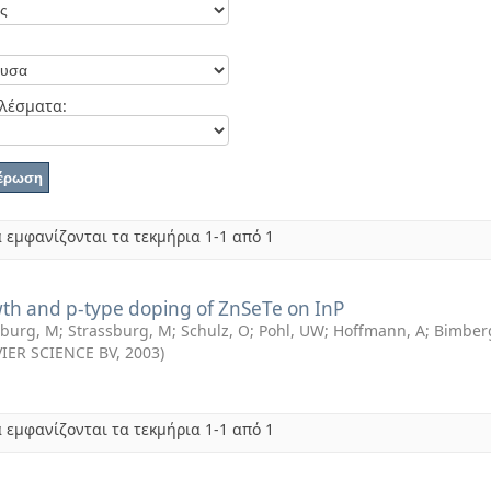
λέσματα:
 εμφανίζονται τα τεκμήρια 1-1 από 1
th and p-type doping of ZnSeTe on InP
sburg, M
;
Strassburg, M
;
Schulz, O
;
Pohl, UW
;
Hoffmann, A
;
Bimber
VIER SCIENCE BV
,
2003
)
 εμφανίζονται τα τεκμήρια 1-1 από 1