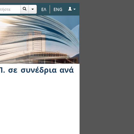
ΕΛ
ENG
 Θέμα "B1. ZnSeTe"
Π. σε συνέδρια ανά