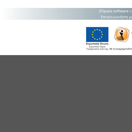
DSpace software
c
Επικοινωνήστε μ