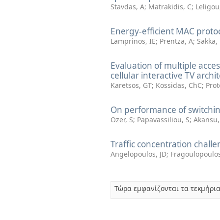
Stavdas, A
;
Matrakidis, C
;
Leligou
Energy-efficient MAC protoc
Lamprinos, IE
;
Prentza, A
;
Sakka,
Evaluation of multiple acce
cellular interactive TV archi
Karetsos, GT
;
Kossidas, ChC
;
Prot
On performance of switchin
Ozer, S
;
Papavassiliou, S
;
Akansu,
Traffic concentration challe
Angelopoulos, JD
;
Fragoulopoulos
Τώρα εμφανίζονται τα τεκμήρια