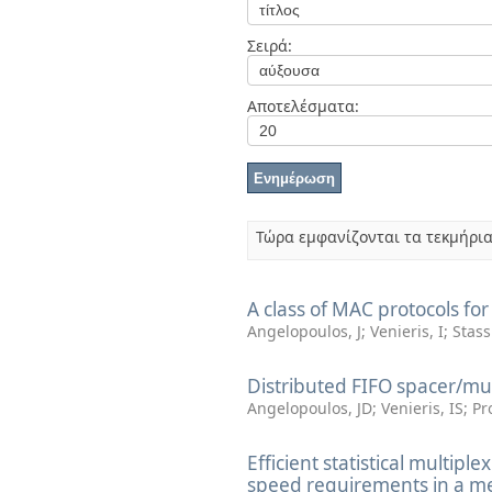
Διπλωματικές Εργασίες
Πολιτικές Πρόσβασης
Ανά Ημερομηνία
Σειρά:
Έκδοσης
Συγγραφείς
Τίτλοι
Αποτελέσματα:
Θέματα
Τώρα εμφανίζονται τα τεκμήρια
A class of MAC protocols fo
Angelopoulos, J
;
Venieris, I
;
Stass
Distributed FIFO spacer/mul
Angelopoulos, JD
;
Venieris, IS
;
Pr
Efficient statistical multipl
speed requirements in a me