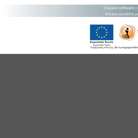
DSpace software
c
Επικοινωνήστε μ