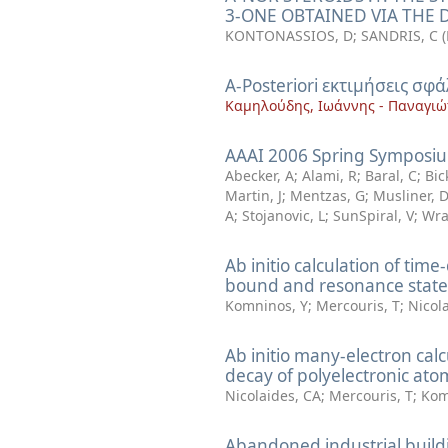
3-ONE OBTAINED VIA THE
KONTONASSIOS, D
;
SANDRIS, C
(
A-Posteriori εκτιμήσεις σφ
Καμηλούδης, Ιωάννης - Παναγιώ
AAAI 2006 Spring Symposi
Abecker, A
;
Alami, R
;
Baral, C
;
Bic
Martin, J
;
Mentzas, G
;
Musliner, 
A
;
Stojanovic, L
;
SunSpiral, V
;
Wra
Ab initio calculation of ti
bound and resonance states
Komninos, Y
;
Mercouris, T
;
Nicol
Ab initio many-electron cal
decay of polyelectronic ato
Nicolaides, CA
;
Mercouris, T
;
Kom
Abandoned industrial build