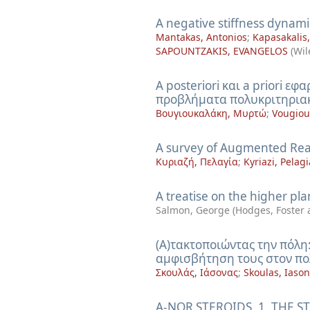
A negative stiffness dynamic
Mantakas, Antonios
;
Kapasakalis
SAPOUNTZAKIS, EVANGELOS
(
Wil
A posteriori και a priori 
προβλήματα πολυκριτηριακ
Βουγιουκαλάκη, Μυρτώ
;
Vougiou
A survey of Augmented Reali
Κυριαζή, Πελαγία
;
Kyriazi, Pelagi
A treatise on the higher pla
Salmon, George
(
Hodges, Foster 
(A)τακτοποιώντας την πόλη:
αμφισβήτηση τους στον πο
Σκουλάς, Ιάσονας
;
Skoulas, Iaso
A-NOR STEROIDS .1. THE