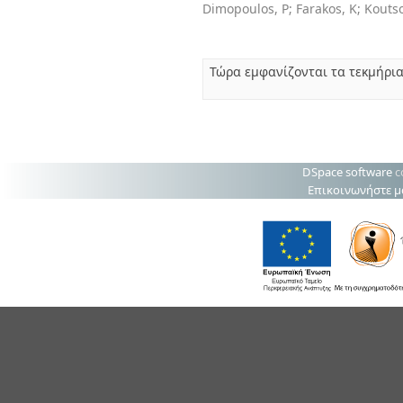
Dimopoulos, P
;
Farakos, K
;
Kouts
Τώρα εμφανίζονται τα τεκμήρια
DSpace software
c
Επικοινωνήστε μ