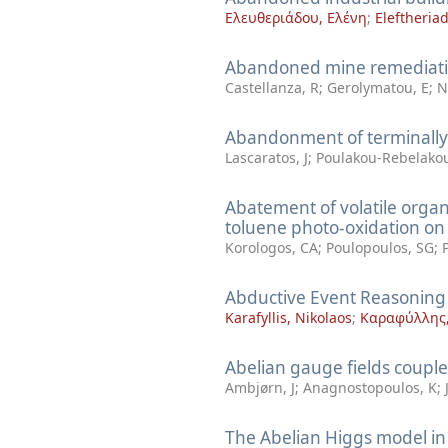
Ελευθεριάδου, Ελένη
;
Eleftheriad
Abandoned mine remediatio
Castellanza, R
;
Gerolymatou, E
;
N
Abandonment of terminally il
Lascaratos, J
;
Poulakou-Rebelakou
Abatement of volatile organ
toluene photo-oxidation on
Korologos, CA
;
Poulopoulos, SG
;
Abductive Event Reasoning
Karafyllis, Nikolaos
;
Καραφύλλης,
Abelian gauge fields couple
Ambjørn, J
;
Anagnostopoulos, K
;
The Abelian Higgs model in