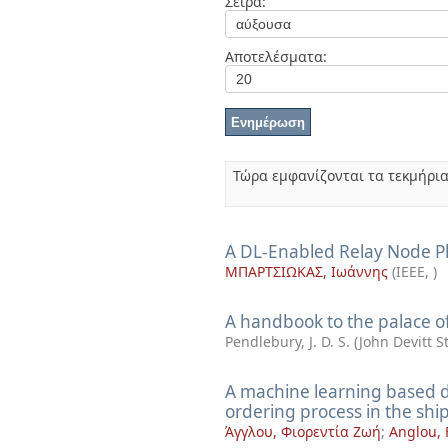
Σειρά:
Διπλωματικές Εργασίες
Πολιτικές Πρόσβασης
Αποτελέσματα:
Τώρα εμφανίζονται τα τεκμήρια
A DL-Enabled Relay Node Pl
ΜΠΑΡΤΣΙΩΚΑΣ, Ιωάννης
(
IEEE
,
)
A handbook to the palace o
Pendlebury, J. D. S. (John Devitt 
A machine learning based de
ordering process in the shi
Άγγλου, Φιορεντία Ζωή
;
Anglou, 