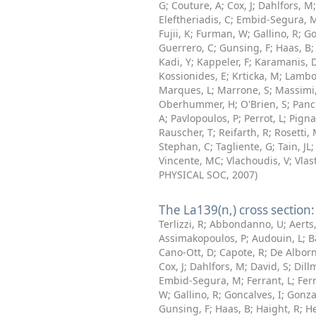
G
;
Couture, A
;
Cox, J
;
Dahlfors, M
Eleftheriadis, C
;
Embid-Segura, 
Fujii, K
;
Furman, W
;
Gallino, R
;
Go
Guerrero, C
;
Gunsing, F
;
Haas, B
Kadi, Y
;
Kappeler, F
;
Karamanis, 
Kossionides, E
;
Krticka, M
;
Lambo
Marques, L
;
Marrone, S
;
Massimi
Oberhummer, H
;
O'Brien, S
;
Panci
A
;
Pavlopoulos, P
;
Perrot, L
;
Pigna
Rauscher, T
;
Reifarth, R
;
Rosetti,
Stephan, C
;
Tagliente, G
;
Tain, JL
Vincente, MC
;
Vlachoudis, V
;
Vlas
PHYSICAL SOC
,
2007
)
The La139(n,) cross section:
Terlizzi, R
;
Abbondanno, U
;
Aerts
Assimakopoulos, P
;
Audouin, L
;
B
Cano-Ott, D
;
Capote, R
;
De Alborn
Cox, J
;
Dahlfors, M
;
David, S
;
Dill
Embid-Segura, M
;
Ferrant, L
;
Ferr
W
;
Gallino, R
;
Goncalves, I
;
Gonza
Gunsing, F
;
Haas, B
;
Haight, R
;
He