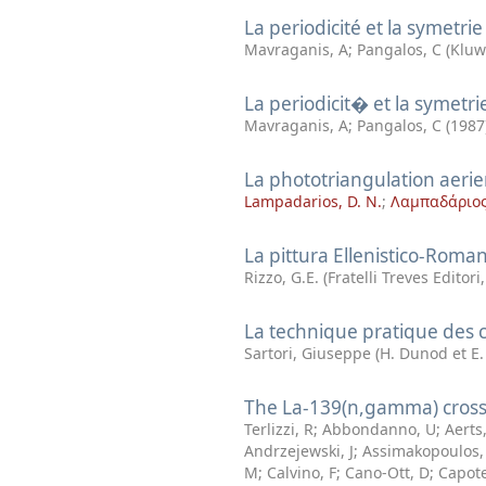
La periodicité et la symet
Mavraganis, A
;
Pangalos, C
(
Kluw
La periodicit� et la syme
Mavraganis, A
;
Pangalos, C
(
1987
La phototriangulation aerien
Lampadarios, D. N.
;
Λαμπαδάριος,
La pittura Ellenistico-Roma
Rizzo, G.E.
(
Fratelli Treves Editori
La technique pratique des c
Sartori, Giuseppe
(
H. Dunod et E. 
The La-139(n,gamma) cross s
Terlizzi, R
;
Abbondanno, U
;
Aerts
Andrzejewski, J
;
Assimakopoulos,
M
;
Calvino, F
;
Cano-Ott, D
;
Capote