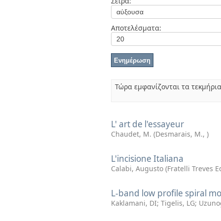
Σειρά:
Διπλωματικές Εργασίες
Πολιτικές Πρόσβασης
Αποτελέσματα:
Τώρα εμφανίζονται τα τεκμήρι
L' art de l'essayeur
Chaudet, M.
(
Desmarais, M.
,
)
L'incisione Italiana
Calabi, Augusto
(
Fratelli Treves E
L-band low profile spiral m
Kaklamani, DI
;
Tigelis, LG
;
Uzuno