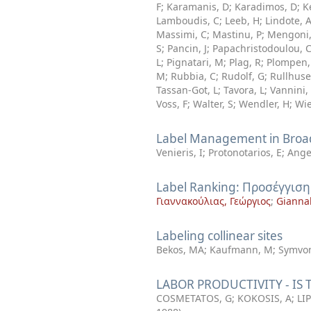
F
;
Karamanis, D
;
Karadimos, D
;
K
Lamboudis, C
;
Leeb, H
;
Lindote, 
Massimi, C
;
Mastinu, P
;
Mengoni,
S
;
Pancin, J
;
Papachristodoulou, 
L
;
Pignatari, M
;
Plag, R
;
Plompen,
M
;
Rubbia, C
;
Rudolf, G
;
Rullhuse
Tassan-Got, L
;
Tavora, L
;
Vannini,
Voss, F
;
Walter, S
;
Wendler, H
;
Wie
Label Management in Broa
Venieris, I
;
Protonotarios, E
;
Ange
Label Ranking: Προσέγγιση
Γιαννακούλιας, Γεώργιος
;
Giannak
Labeling collinear sites
Bekos, MA
;
Kaufmann, M
;
Symvon
LABOR PRODUCTIVITY - IS
COSMETATOS, G
;
KOKOSIS, A
;
LI