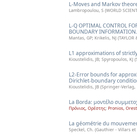
L-Moves and Markov theo
Lambropoulou, S
(
WORLD SCIENTI
L-Q OPTIMAL CONTROL FOR
BOUNDARY INFORMATION
Mantas, GP
;
Krikelis, NJ
(
TAYLOR 
L1 approximations of strictl
Kioustelidis, JB
;
Spyropoulos, KJ
(
L2-Error bounds for approxim
Dirichlet-boundary conditi
Kioustelidis, JB
(
Springer-Verlag
,
La Borda: μοντέλο συμμετο
Πρόνιος, Ορέστης
;
Pronios, Orest
La géométrie du mouvemen
Speckel, Ch.
(
Gauthier - Villars et 