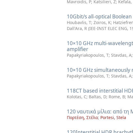
Mavroidis, P
;
Katsilieri, Z
;
Kefala,
10Gbit/s all-optical Boolea
Houbavlis, T
;
Zoiros, K
;
Hatziefre
Dall'Ara, R
(
IEE-INST ELEC ENG
,
1
10×10 GHz multi-wavelength
amplifier
Papakyriakopoulos, T
;
Stavdas, A
10×10 GHz simultaneously m
Papakyriakopoulos, T
;
Stavdas, A
118CT based interstitial H
Kolotas, C
;
Baltas, D
;
Rome, B
;
Ma
120 ναυτικά μίλια: από τη
Πορτέση, Στέλα
;
Portesi, Stela
120Interstitial HDR brachyt