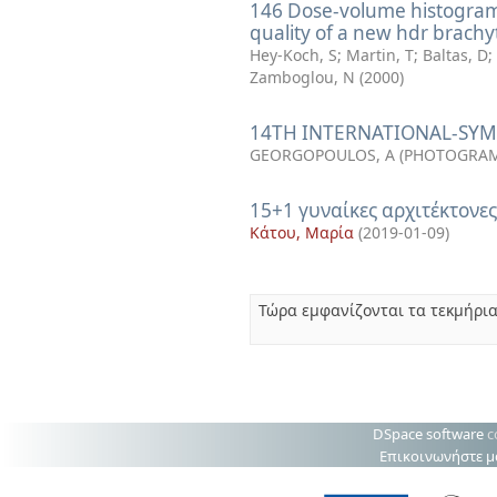
146 Dose-volume histograms
quality of a new hdr brachy
Hey-Koch, S
;
Martin, T
;
Baltas, D
;
Zamboglou, N
(
2000
)
14TH INTERNATIONAL-SY
GEORGOPOULOS, A
(
PHOTOGRAM
15+1 γυναίκες αρχιτέκτονε
Κάτου, Μαρία
(
2019-01-09
)
Τώρα εμφανίζονται τα τεκμήρια
DSpace software
c
Επικοινωνήστε μ