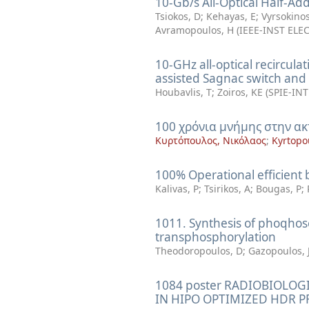
10-Gb/s All-Optical Half-Ad
Tsiokos, D
;
Kehayas, E
;
Vyrsokinos
Avramopoulos, H
(
IEEE-INST ELE
10-GHz all-optical recircula
assisted Sagnac switch an
Houbavlis, T
;
Zoiros, KE
(
SPIE-IN
100 χρόνια μνήμης στην ακ
Κυρτόπουλος, Νικόλαος
;
Kyrtopo
100% Operational efficient bi
Kalivas, P
;
Tsirikos, A
;
Bougas, P
;
1011. Synthesis of phoqhos
transphosphorylation
Theodoropoulos, D
;
Gazopoulos, 
1084 poster RADIOBIOLO
IN HIPO OPTIMIZED HDR 