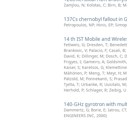
Zamjlou, N
;
Kolotas, C
;
Birn, B
;
M
137Cs chernobyl fallout in G
Petropoulos, NP
;
Hinis, EP
;
Simop
14 th IST Mobile and Wirel
Fettweis, G
;
Dresden, T
;
Benedett
Brankovic, V
;
Palacio, F
;
Casali, B
David, K
;
Dillinger, M
;
Dosch, C
;
D
Frigyes, I
;
Gameiro, A
;
Goldsmith,
Kaiser, S
;
Karetsos, G
;
Klemettine
Mähönen, P
;
Meng, T
;
Meyr, H
;
M
Pätzold, M
;
Ponnekanti, S
;
Prasad
Tjelta, T
;
Urbanke, R
;
Uusitalo, M
Herhold, P
;
Schlager, R
;
Zeibig, U
140-GHz gyrotron with mul
Dammertz, G
;
Borie, E
;
Iatrou, CT
ENGINEERS INC
,
2000
)