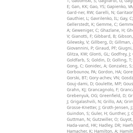
T
;
Gadomski, S
;
Gagliardi, G
;
Gag
E
;
Gan, KK
;
Gao, YS
;
Gapienko, VA
Gard-ner, RW
;
Garelli, N
;
Garitao
Gauthier, L
;
Gavrilenko, IL
;
Gay, C
Gellerstedt, K
;
Gemme, C
;
Gemmel
A
;
Geweniger, C
;
Ghazlane, H
;
Gh
V
;
Gianotti, F
;
Gibbard, B
;
Gibson,
Gilewsky, V
;
Gillberg, D
;
Gillman,
Giovannini, P
;
Giraud, PF
;
Giugni,
Glitza, KW
;
Glonti, GL
;
Godfrey, J
;
Goldfarb, S
;
Goldin, D
;
Golling, T
Gong, C
;
Gonidec, A
;
Gonzalez, S
Gorbounov, PA
;
Gordon, HA
;
Gorel
Gorski, BT
;
Gory-achev, VN
;
Gosdz
Gouj-dami, D
;
Goulette, MP
;
Gous
Grahn, KJ
;
Grancagnolo, F
;
Granc
Grebenyuk, OG
;
Greenfield, D
;
Gr
J
;
Grigalashvili, N
;
Grillo, AA
;
Gri
Grosse-Knetter, J
;
Groth-Jensen, J
Guindon, S
;
Guler, H
;
Gunther, J
;
Guttman, N
;
Gutzwiller, O
;
Guyot,
Hada-vand, HK
;
Hadley, DR
;
Haefn
Hamacher, K
;
Hamilton, A
;
Hamilt