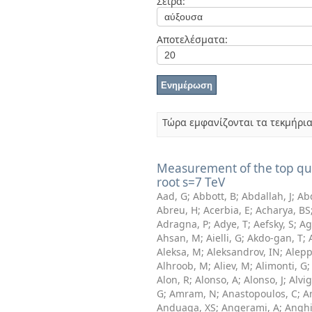
Σειρά:
Διπλωματικές Εργασίες
Πολιτικές Πρόσβασης
Αποτελέσματα:
Τώρα εμφανίζονται τα τεκμήρια
Measurement of the top quar
root s=7 TeV
Aad, G
;
Abbott, B
;
Abdallah, J
;
Ab
Abreu, H
;
Acerbia, E
;
Acharya, BS
Adragna, P
;
Adye, T
;
Aefsky, S
;
Ag
Ahsan, M
;
Aielli, G
;
Akdo-gan, T
;
Aleksa, M
;
Aleksandrov, IN
;
Alepp
Alhroob, M
;
Aliev, M
;
Alimonti, G
Alon, R
;
Alonso, A
;
Alonso, J
;
Alvi
G
;
Amram, N
;
Anastopoulos, C
;
A
Anduaga, XS
;
Angerami, A
;
Anghin