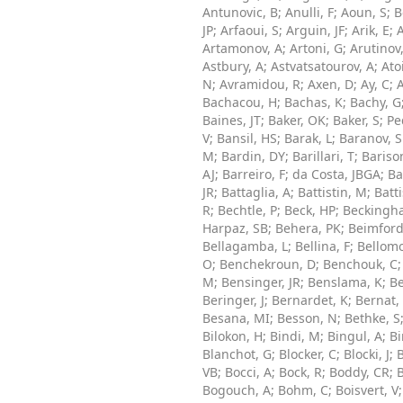
Antunovic, B
;
Anulli, F
;
Aoun, S
;
B
JP
;
Arfaoui, S
;
Arguin, JF
;
Arik, E
;
A
Artamonov, A
;
Artoni, G
;
Arutinov
Astbury, A
;
Astvatsatourov, A
;
Ato
N
;
Avramidou, R
;
Axen, D
;
Ay, C
;
A
Bachacou, H
;
Bachas, K
;
Bachy, G
Baines, JT
;
Baker, OK
;
Baker, S
;
Pe
V
;
Bansil, HS
;
Barak, L
;
Baranov, S
M
;
Bardin, DY
;
Barillari, T
;
Bariso
AJ
;
Barreiro, F
;
da Costa, JBGA
;
Ba
JR
;
Battaglia, A
;
Battistin, M
;
Batti
R
;
Bechtle, P
;
Beck, HP
;
Beckingh
Harpaz, SB
;
Behera, PK
;
Beimford
Bellagamba, L
;
Bellina, F
;
Bellomo
O
;
Benchekroun, D
;
Benchouk, C
M
;
Bensinger, JR
;
Benslama, K
;
Be
Beringer, J
;
Bernardet, K
;
Bernat,
Besana, MI
;
Besson, N
;
Bethke, S
Bilokon, H
;
Bindi, M
;
Bingul, A
;
Bi
Blanchot, G
;
Blocker, C
;
Blocki, J
;
B
VB
;
Bocci, A
;
Bock, R
;
Boddy, CR
;
Bogouch, A
;
Bohm, C
;
Boisvert, V