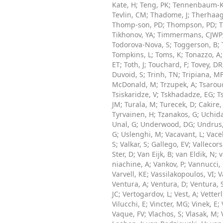
Kate, H
;
Teng, PK
;
Tennenbaum-K
Tevlin, CM
;
Thadome, J
;
Therhaag,
Thomp-son, PD
;
Thompson, PD
;
T
Tikhonov, YA
;
Timmermans, CJWP
Todorova-Nova, S
;
Toggerson, B
;
Tompkins, L
;
Toms, K
;
Tonazzo, A
ET
;
Toth, J
;
Touchard, F
;
Tovey, DR
Duvoid, S
;
Trinh, TN
;
Tripiana, M
McDonald, M
;
Trzupek, A
;
Tsarou
Tsiskaridze, V
;
Tskhadadze, EG
;
T
JM
;
Turala, M
;
Turecek, D
;
Cakire,
Tyrvainen, H
;
Tzanakos, G
;
Uchida
Unal, G
;
Underwood, DG
;
Undrus
G
;
Uslenghi, M
;
Vacavant, L
;
Vace
S
;
Valkar, S
;
Gallego, EV
;
Vallecors
Ster, D
;
Van Eijk, B
;
van Eldik, N
;
v
niachine, A
;
Vankov, P
;
Vannucci, 
Varvell, KE
;
Vassilakopoulos, VI
;
V
Ventura, A
;
Ventura, D
;
Ventura, 
JC
;
Vertogardov, L
;
Vest, A
;
Vetter
Vilucchi, E
;
Vincter, MG
;
Vinek, E
;
Vaque, FV
;
Vlachos, S
;
Vlasak, M
;