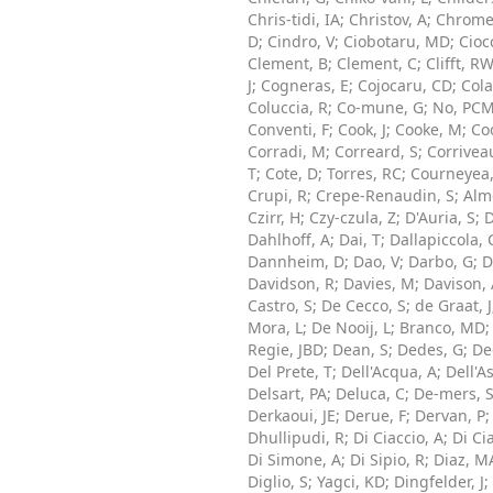
Chris-tidi, IA
;
Christov, A
;
Chrome
D
;
Cindro, V
;
Ciobotaru, MD
;
Cioc
Clement, B
;
Clement, C
;
Clifft, R
J
;
Cogneras, E
;
Cojocaru, CD
;
Cola
Coluccia, R
;
Co-mune, G
;
No, PC
Conventi, F
;
Cook, J
;
Cooke, M
;
Co
Corradi, M
;
Correard, S
;
Corriveau
T
;
Cote, D
;
Torres, RC
;
Courneyea,
Crupi, R
;
Crepe-Renaudin, S
;
Alm
Czirr, H
;
Czy-czula, Z
;
D'Auria, S
;
D
Dahlhoff, A
;
Dai, T
;
Dallapiccola, 
Dannheim, D
;
Dao, V
;
Darbo, G
;
D
Davidson, R
;
Davies, M
;
Davison,
Castro, S
;
De Cecco, S
;
de Graat, J
Mora, L
;
De Nooij, L
;
Branco, MD
Regie, JBD
;
Dean, S
;
Dedes, G
;
De
Del Prete, T
;
Dell'Acqua, A
;
Dell'As
Delsart, PA
;
Deluca, C
;
De-mers, 
Derkaoui, JE
;
Derue, F
;
Dervan, P
Dhullipudi, R
;
Di Ciaccio, A
;
Di Cia
Di Simone, A
;
Di Sipio, R
;
Diaz, M
Diglio, S
;
Yagci, KD
;
Dingfelder, J
;