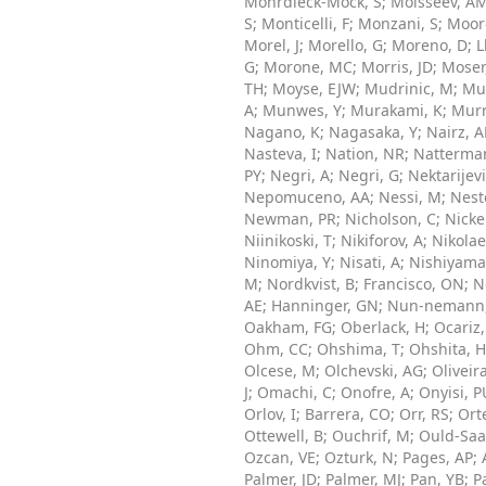
Mohrdieck-Mock, S
;
Moisseev, A
S
;
Monticelli, F
;
Monzani, S
;
Moor
Morel, J
;
Morello, G
;
Moreno, D
;
L
G
;
Morone, MC
;
Morris, JD
;
Moser
TH
;
Moyse, EJW
;
Mudrinic, M
;
Mue
A
;
Munwes, Y
;
Murakami, K
;
Murr
Nagano, K
;
Nagasaka, Y
;
Nairz, 
Nasteva, I
;
Nation, NR
;
Natterma
PY
;
Negri, A
;
Negri, G
;
Nektarijevi
Nepomuceno, AA
;
Nessi, M
;
Nest
Newman, PR
;
Nicholson, C
;
Nicke
Niinikoski, T
;
Nikiforov, A
;
Nikolae
Ninomiya, Y
;
Nisati, A
;
Nishiyama
M
;
Nordkvist, B
;
Francisco, ON
;
N
AE
;
Hanninger, GN
;
Nun-nemann,
Oakham, FG
;
Oberlack, H
;
Ocariz,
Ohm, CC
;
Ohshima, T
;
Ohshita, H
Olcese, M
;
Olchevski, AG
;
Oliveir
J
;
Omachi, C
;
Onofre, A
;
Onyisi, 
Orlov, I
;
Barrera, CO
;
Orr, RS
;
Ort
Ottewell, B
;
Ouchrif, M
;
Ould-Saa
Ozcan, VE
;
Ozturk, N
;
Pages, AP
;
Palmer, JD
;
Palmer, MJ
;
Pan, YB
;
P