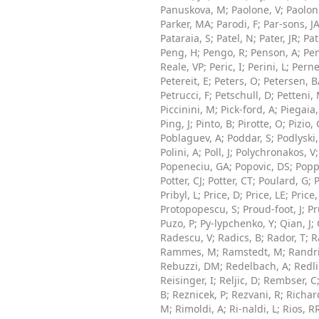
Panuskova, M
;
Paolone, V
;
Paolon
Parker, MA
;
Parodi, F
;
Par-sons, J
Pataraia, S
;
Patel, N
;
Pater, JR
;
Pat
Peng, H
;
Pengo, R
;
Penson, A
;
Pen
Reale, VP
;
Peric, I
;
Perini, L
;
Perne
Petereit, E
;
Peters, O
;
Petersen, B
Petrucci, F
;
Petschull, D
;
Petteni,
Piccinini, M
;
Pick-ford, A
;
Piegaia,
Ping, J
;
Pinto, B
;
Pirotte, O
;
Pizio, 
Poblaguev, A
;
Poddar, S
;
Podlyski,
Polini, A
;
Poll, J
;
Polychronakos, V
Popeneciu, GA
;
Popovic, DS
;
Popp
Potter, CJ
;
Potter, CT
;
Poulard, G
;
P
Pribyl, L
;
Price, D
;
Price, LE
;
Price,
Protopopescu, S
;
Proud-foot, J
;
Pr
Puzo, P
;
Py-lypchenko, Y
;
Qian, J
;
Radescu, V
;
Radics, B
;
Rador, T
;
R
Rammes, M
;
Ramstedt, M
;
Randri
Rebuzzi, DM
;
Redelbach, A
;
Redli
Reisinger, I
;
Reljic, D
;
Rembser, C
B
;
Reznicek, P
;
Rezvani, R
;
Richar
M
;
Rimoldi, A
;
Ri-naldi, L
;
Rios, R