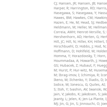
CJ
;
Hansen, JR
;
Hansen, JB
;
Hanse
Harper, R
;
Harrington, RD
;
Harris
Hasegawa, S
;
Hasegawa, Y
;
Hassa
Hawes, BM
;
Hawkes, CM
;
Hawking
Hazen, E
;
He, M
;
Head, SJ
;
Hedber
Heldmann, M
;
Heller, M
;
Hellman
Correia, AMH
;
Henrot-Versille, S
;
Hershenhorn, AD
;
Herten, G
;
Her
Hill, JC
;
Hill, N
;
Hiller, KH
;
Hillert, 
Hirschbuehl, D
;
Hobbs, J
;
Hod, N
Hoffmann, D
;
Hohlfeld, M
;
Holder
Homma, Y
;
Horazdovsky, T
;
Horn,
Hoummadaa, A
;
Howarth, J
;
Howel
GS
;
Hubacek, Z
;
Hubaut, F
;
Huegg
M
;
Hurst, P
;
Hur-witz, M
;
Husema
M
;
Ibrag-imov, I
;
Ichimiya, R
;
Ico
Ikeno, M
;
Ilchenko, Y
;
Iliadis, D
;
I
Iodice, M
;
Ionescu, G
;
Quiles, AI
;
S
;
Itoh, Y
;
Ivashin, AV
;
Iwanski, W
Jain, V
;
Jakobs, K
;
Jakobsen, S
;
Jak
Jeanty, L
;
Jelen, K
;
Jen-La Plante, I
MJ
;
Jin, G
;
Jin, S
;
Jinnouchi, O
;
Joe