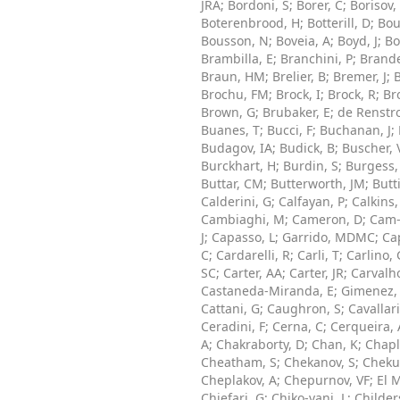
JRA
;
Bordoni, S
;
Borer, C
;
Borisov,
Boterenbrood, H
;
Botterill, D
;
Bou
Bousson, N
;
Boveia, A
;
Boyd, J
;
Bo
Brambilla, E
;
Branchini, P
;
Brand
Braun, HM
;
Brelier, B
;
Bremer, J
;
B
Brochu, FM
;
Brock, I
;
Brock, R
;
Br
Brown, G
;
Brubaker, E
;
de Renstr
Buanes, T
;
Bucci, F
;
Buchanan, J
;
Budagov, IA
;
Budick, B
;
Buscher, 
Burckhart, H
;
Burdin, S
;
Burgess,
Buttar, CM
;
Butterworth, JM
;
Butt
Calderini, G
;
Calfayan, P
;
Calkins,
Cambiaghi, M
;
Cameron, D
;
Cam-
J
;
Capasso, L
;
Garrido, MDMC
;
Cap
C
;
Cardarelli, R
;
Carli, T
;
Carlino, 
SC
;
Carter, AA
;
Carter, JR
;
Carvalho
Castaneda-Miranda, E
;
Gimenez,
Cattani, G
;
Caughron, S
;
Cavallari
Ceradini, F
;
Cerna, C
;
Cerqueira, 
A
;
Chakraborty, D
;
Chan, K
;
Chapl
Cheatham, S
;
Chekanov, S
;
Cheku
Cheplakov, A
;
Chepurnov, VF
;
El 
Chiefari, G
;
Chiko-vani, L
;
Childers