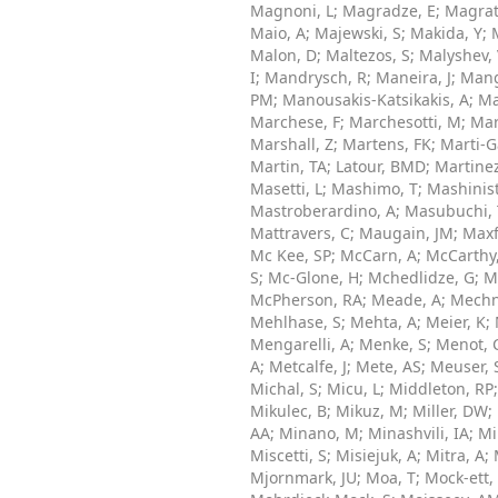
Magnoni, L
;
Magradze, E
;
Magrat
Maio, A
;
Majewski, S
;
Makida, Y
;
Malon, D
;
Maltezos, S
;
Malyshev, 
I
;
Mandrysch, R
;
Maneira, J
;
Mang
PM
;
Manousakis-Katsikakis, A
;
Ma
Marchese, F
;
Marchesotti, M
;
Mar
Marshall, Z
;
Martens, FK
;
Marti-G
Martin, TA
;
Latour, BMD
;
Martine
Masetti, L
;
Mashimo, T
;
Mashinist
Mastroberardino, A
;
Masubuchi, 
Mattravers, C
;
Maugain, JM
;
Maxf
Mc Kee, SP
;
McCarn, A
;
McCarthy
S
;
Mc-Glone, H
;
Mchedlidze, G
;
M
McPherson, RA
;
Meade, A
;
Mechni
Mehlhase, S
;
Mehta, A
;
Meier, K
;
Mengarelli, A
;
Menke, S
;
Menot, 
A
;
Metcalfe, J
;
Mete, AS
;
Meuser, 
Michal, S
;
Micu, L
;
Middleton, RP
Mikulec, B
;
Mikuz, M
;
Miller, DW
;
AA
;
Minano, M
;
Minashvili, IA
;
Mi
Miscetti, S
;
Misiejuk, A
;
Mitra, A
;
Mjornmark, JU
;
Moa, T
;
Mock-ett,