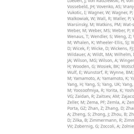
Loeben, J
;
von Radziewski, H
;
von
Vossebeld, JH
;
Vovenko, AS
;
Vranj
Vukotic, I
;
Wagner, W
;
Wagner, P
Walkowiak, W
;
Wall, R
;
Waller, P
;
Warsinsky, M
;
Watkins, PM
;
Wat-s
Weber, M
;
Weber, MS
;
Weber, P
;
Wenaus, T
;
Wendler, S
;
Weng, Z
;
M
;
Whalen, K
;
Wheeler-Ellis, SJ
;
W
D
;
Wicek, F
;
Wicke, D
;
Wickens, FJ
Wildauer, A
;
Wildt, MA
;
Wilhelm, 
JA
;
Wilson, MG
;
Wilson, A
;
Winger
H
;
Wooden, G
;
Wosiek, BK
;
Wotsch
Wulf, E
;
Wunstorf, R
;
Wynne, BM
M
;
Yamamoto, A
;
Yamamoto, K
;
Y
Yang, H
;
Yang, S
;
Yang, UK
;
Yang,
M
;
Yoosoofmiya, R
;
Yorita, K
;
Yosh
VG
;
Zaidan, R
;
Zaitsev, AM
;
Zajaco
Zeller, M
;
Zema, PF
;
Zemla, A
;
Zen
Porta, GZ
;
Zhan, Z
;
Zhang, D
;
Zha
A
;
Zheng, S
;
Zhong, J
;
Zhou, B
;
Zh
D
;
Zilka, B
;
Zimmermann, R
;
Zimm
VV
;
Zobernig, G
;
Zoccoli, A
;
Zolnie