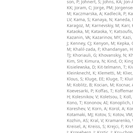
son, P
;
Johnert, S
;
Johns, KA
;
Jon-
KK
;
Joram, C
;
Jorge, PM
;
Jorgense
M
;
Kaczmarska, A
;
Kadlecik, P
;
Ka
LV
;
Kama, S
;
Kanaya, N
;
Kaneda,
Karagoz, M
;
Karnevskiy, M
;
Karr, 
Kataoka, M
;
Kataoka, Y
;
Katsoufis
Kazanin, VA
;
Kazarinov, MY
;
Kazi,
J
;
Kenney, CJ
;
Kenyon, M
;
Kepka, 
M
;
Khalil-zada, F
;
Khandanyan, H
TJ
;
Khoriauli, G
;
Khovanskiy, N
;
Kh
Kim, SH
;
Kimura, N
;
Kind, O
;
King
Kisielewska, D
;
Kit-telmann, T
;
Ki
Kleinknecht, K
;
Klemetti, M
;
Klier
Klous, S
;
Kluge, EE
;
Kluge, T
;
Klui
M
;
Koblitz, B
;
Kocian, M
;
Kocnar, 
Koevesarki, P
;
Koffas, T
;
Koffeman
H
;
Kolesnikov, V
;
Koletsou, I
;
Koll, 
Kono, T
;
Kononov, AI
;
Konoplich, 
Koreshev, V
;
Korn, A
;
Korol, A
;
Kor
Kotamaki, MJ
;
Kotov, S
;
Kotov, VM
Kozhin, AS
;
Kral, V
;
Kramarenko, 
Kreisel, A
;
Kreiss, S
;
Krejci, F
;
Kre
J
;
Kroseberg, J
;
Krstic, J
;
Kru-chon