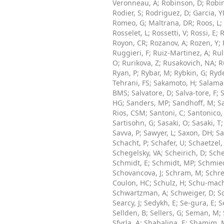
Veronneau, A
;
Robinson, D
;
Robi
Rodier, S
;
Rodriguez, D
;
Garcia, Y
Romeo, G
;
Maltrana, DR
;
Roos, L
;
Rosselet, L
;
Rossetti, V
;
Rossi, E
;
R
Royon, CR
;
Rozanov, A
;
Rozen, Y
;
Ruggieri, F
;
Ruiz-Martinez, A
;
Rul
O
;
Rurikova, Z
;
Rusakovich, NA
;
R
Ryan, P
;
Rybar, M
;
Rybkin, G
;
Ryde
Tehrani, FS
;
Sakamoto, H
;
Salama
BMS
;
Salvatore, D
;
Salva-tore, F
;
S
HG
;
Sanders, MP
;
Sandhoff, M
;
S
Rios, CSM
;
Santoni, C
;
Santonico,
Sartisohn, G
;
Sasaki, O
;
Sasaki, T
Savva, P
;
Sawyer, L
;
Saxon, DH
;
Sa
Schacht, P
;
Schafer, U
;
Schaetzel,
Schegelsky, VA
;
Scheirich, D
;
Sche
Schmidt, E
;
Schmidt, MP
;
Schmie
Schovancova, J
;
Schram, M
;
Schre
Coulon, HC
;
Schulz, H
;
Schu-mach
Schwartzman, A
;
Schweiger, D
;
S
Searcy, J
;
Sedykh, E
;
Se-gura, E
;
S
Sellden, B
;
Sellers, G
;
Seman, M
;
Sfyrla, A
;
Shabalina, E
;
Shamim, 