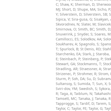
C
;
Shaw, K
;
Sherman, D
;
Sherwoo
MJ
;
Short, D
;
Shupe, MA
;
Sicho, P
Y
;
Silverstein, D
;
Silverstein, SB
;
S
Sipica, V
;
Sira-gusa, G
;
Sisakyan,
Skvorodnev, N
;
Slater, M
;
Slavicek
Smirnova, O
;
Smith, BC
;
Smith, D
Snuverink, J
;
Snyder, S
;
Soares, M
Camillocci, ES
;
Solodkov, AA
;
Solo
Soukharev, A
;
Spagnolo, S
;
Spano
T
;
Spurlock, B
;
St Denis, RD
;
Stahl
Starchenko, EA
;
Stark, J
;
Staroba,
E
;
Steinbach, P
;
Steinberg, P
;
Stek
Stewart, GA
;
Stockmanns, T
;
Stoc
Stradling, AR
;
Straessner, A
;
Stra
Strizenec, P
;
Strohmer, R
;
Strom,
Sturm, P
;
Soh, DA
;
Su, D
;
Subrama
Sultansoy, S
;
Sumida, T
;
Sun, X
;
S
Sviri-dov, YM
;
Swedish, S
;
Sykora,
R
;
Taga, A
;
Taiblum, N
;
Takahashi
Tamsett, MC
;
Tanaka, J
;
Tanaka, R
Tapprogge, S
;
Tardif, D
;
Tarem, S
Taylor, C
;
Taylor, FE
;
Taylor, G
;
Tayl