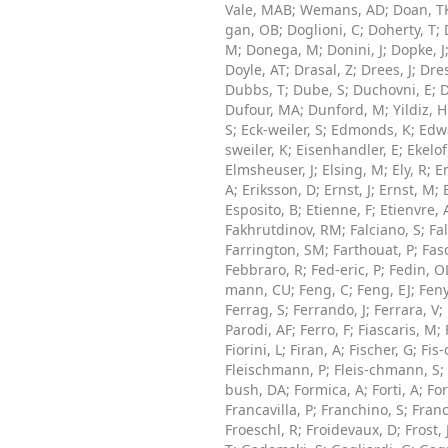
Vale, MAB
;
Wemans, AD
;
Doan, 
gan, OB
;
Doglioni, C
;
Doherty, T
;
M
;
Donega, M
;
Donini, J
;
Dopke, J
Doyle, AT
;
Drasal, Z
;
Drees, J
;
Dre
Dubbs, T
;
Dube, S
;
Duchovni, E
;
D
Dufour, MA
;
Dunford, M
;
Yildiz, 
S
;
Eck-weiler, S
;
Edmonds, K
;
Edw
sweiler, K
;
Eisenhandler, E
;
Ekelof
Elmsheuser, J
;
Elsing, M
;
Ely, R
;
E
A
;
Eriksson, D
;
Ernst, J
;
Ernst, M
;
Esposito, B
;
Etienne, F
;
Etienvre, 
Fakhrutdinov, RM
;
Falciano, S
;
Fa
Farrington, SM
;
Farthouat, P
;
Fas
Febbraro, R
;
Fed-eric, P
;
Fedin, O
mann, CU
;
Feng, C
;
Feng, EJ
;
Fen
Ferrag, S
;
Ferrando, J
;
Ferrara, V
;
Parodi, AF
;
Ferro, F
;
Fiascaris, M
;
Fiorini, L
;
Firan, A
;
Fischer, G
;
Fis-
Fleischmann, P
;
Fleis-chmann, S
;
bush, DA
;
Formica, A
;
Forti, A
;
For
Francavilla, P
;
Franchino, S
;
Franc
Froeschl, R
;
Froidevaux, D
;
Frost, 