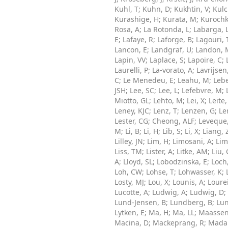
Kuhl, T
;
Kuhn, D
;
Kukhtin, V
;
Kulc
Kurashige, H
;
Kurata, M
;
Kurochk
Rosa, A
;
La Rotonda, L
;
Labarga, 
E
;
Lafaye, R
;
Laforge, B
;
Lagouri, 
Lancon, E
;
Landgraf, U
;
Landon, 
Lapin, VV
;
Laplace, S
;
Lapoire, C
;
Laurelli, P
;
La-vorato, A
;
Lavrijsen
C
;
Le Menedeu, E
;
Leahu, M
;
Lebe
JSH
;
Lee, SC
;
Lee, L
;
Lefebvre, M
;
Miotto, GL
;
Lehto, M
;
Lei, X
;
Leite
Leney, KJC
;
Lenz, T
;
Lenzen, G
;
Le
Lester, CG
;
Cheong, ALF
;
Leveque,
M
;
Li, B
;
Li, H
;
Lib, S
;
Li, X
;
Liang, 
Lilley, JN
;
Lim, H
;
Limosani, A
;
Lim
Liss, TM
;
Lister, A
;
Litke, AM
;
Liu, 
A
;
Lloyd, SL
;
Lobodzinska, E
;
Loch
Loh, CW
;
Lohse, T
;
Lohwasser, K
;
Losty, MJ
;
Lou, X
;
Lounis, A
;
Lourei
Lucotte, A
;
Ludwig, A
;
Ludwig, D
;
Lund-Jensen, B
;
Lundberg, B
;
Lun
Lytken, E
;
Ma, H
;
Ma, LL
;
Maassen
Macina, D
;
Mackeprang, R
;
Madar