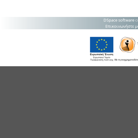
DSpace software
c
Επικοινωνήστε μ