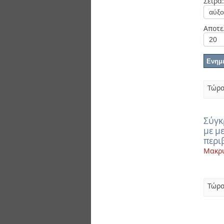
Σειρά:
Διπλωματικές Εργασίες
Πολιτικές Πρόσβασης
Αποτε
Τώρα
Σύγκ
με μ
περι
Μακρυ
Τώρα