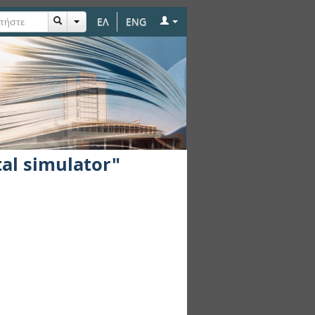
ΕΛ
ENG
al simulator"