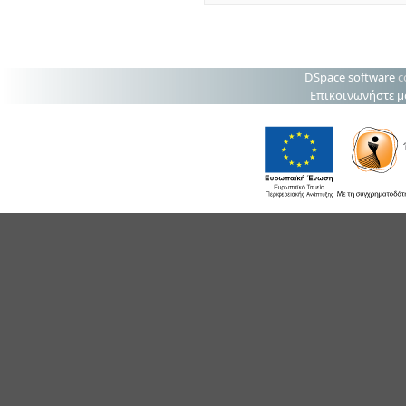
DSpace software
c
Επικοινωνήστε μ