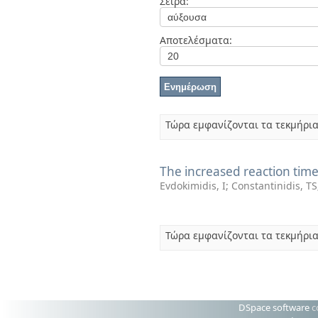
Σειρά:
Διπλωματικές Εργασίες
Πολιτικές Πρόσβασης
Αποτελέσματα:
Τώρα εμφανίζονται τα τεκμήρια
The increased reaction time
Evdokimidis, I
;
Constantinidis, TS
Τώρα εμφανίζονται τα τεκμήρια
DSpace software
c