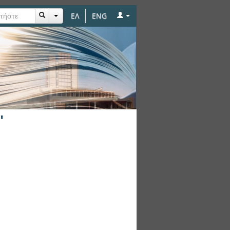
ΕΛ
ENG
"