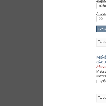
Σειρά:
Διπλωματικές Εργασίες
Πολιτικές Πρόσβασης
Αποτε
Τώρα
Μελέ
αλου
Αθανα
Μελέ
κατασ
μικρή
Τώρα