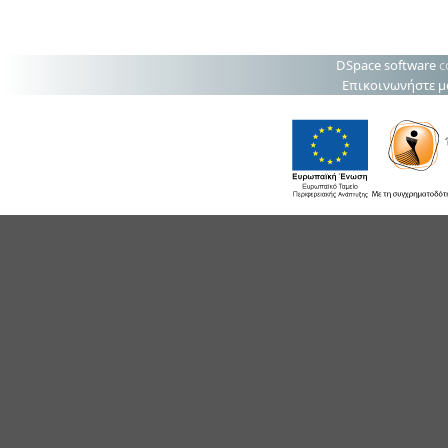
DSpace software
c
Επικοινωνήστε μ