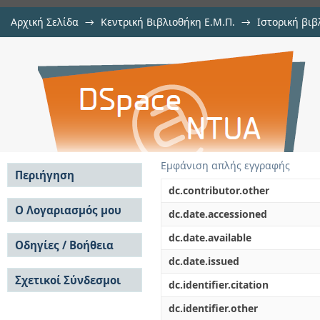
Αρχική Σελίδα
→
Κεντρική Βιβλιοθήκη Ε.Μ.Π.
→
Ιστορική βιβ
Βιβλιογραφία
→
Αρχιμήδης
→
Αρχιμήδης, 1915-1918
→
Εμφάνιση Τεκμηρί
Αποθετήριο DSpace/Manakin
Εμφάνιση απλής εγγραφής
Περιήγηση
dc.contributor.other
Σε όλο το DSpace
Ο Λογαριασμός μου
dc.date.accessioned
Κοινότητες & Συλλογές
Σύνδεση
dc.date.available
Ανά Ημερομηνία
Οδηγίες / Βοήθεια
Εγγραφή
Έκδοσης
dc.date.issued
Οδηγίες Υποβολής
Συγγραφείς
Σχετικοί Σύνδεσμοι
Οδηγίες Χρήσης ΙΑ
Τίτλοι
dc.identifier.citation
Συχνές Ερωτήσεις
Θέματα
dc.identifier.other
Οδηγίες Υποβολής -
Αυτή η Συλλογή