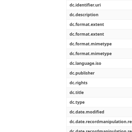
Διπλωματικές Εργασίες
dc.identifier.uri
Πολιτικές Πρόσβασης
Ανά Ημερομηνία
Έκδοσης
dc.description
Συγγραφείς
dc.format.extent
Τίτλοι
Θέματα
dc.format.extent
dc.format.mimetype
dc.format.mimetype
dc.language.iso
dc.publisher
dc.rights
dc.title
dc.type
dc.date.modified
dc.date.recordmanipulation.r
dc.date.recordmanipulation.r