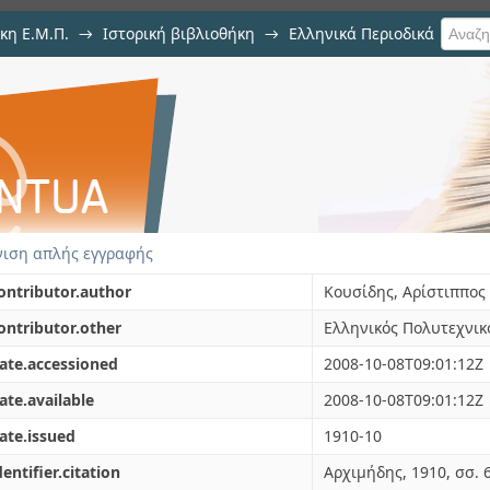
κη Ε.Μ.Π.
→
Ιστορική βιβλιοθήκη
→
Ελληνικά Περιοδικά
ς του θεωρήματος του Bernoulli
1910
→
Εμφάνιση Τεκμηρίου
ιση απλής εγγραφής
ontributor.author
Κουσίδης, Αρίστιππος 
ontributor.other
Ελληνικός Πολυτεχνικ
ate.accessioned
2008-10-08T09:01:12Z
ate.available
2008-10-08T09:01:12Z
ate.issued
1910-10
dentifier.citation
Αρχιμήδης, 1910, σσ. 