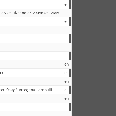
el
ua.gr/xmlui/handle/123456789/2645
el
en
ιου
el
en
του θεωρήματος του Bernoulli
el
en