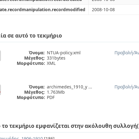
ate.recordmanipulation.recordmodified
2008-10-08
ία σε αυτό το τεκμήριο
Όνομα:
NTUA-policy.xml
Προβολή/
Ά
Μέγεθος:
331bytes
Μορφότυπο:
XML
Όνομα:
archimedes_1910_y ...
Προβολή/
Ά
Μέγεθος:
1.763Mb
Μορφότυπο:
PDF
 το τεκμήριο εμφανίζεται στην ακόλουθη συλλογή(
ρχιμήδης, 1906-1910
[186]