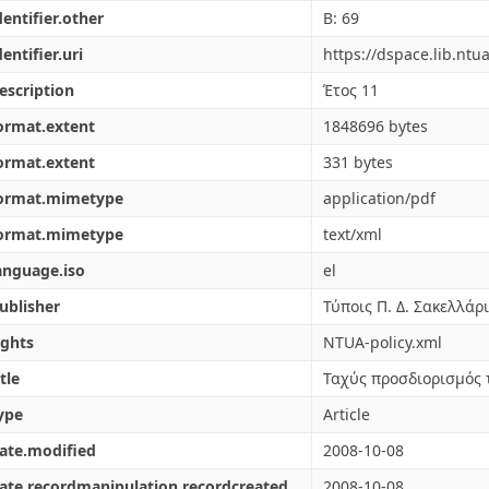
dentifier.other
Β: 69
dentifier.uri
https://dspace.lib.nt
escription
Έτος 11
ormat.extent
1848696 bytes
ormat.extent
331 bytes
format.mimetype
application/pdf
format.mimetype
text/xml
anguage.iso
el
ublisher
Τύποις Π. Δ. Σακελλάρ
ights
NTUA-policy.xml
tle
Ταχύς προσδιορισμός 
ype
Article
ate.modified
2008-10-08
ate.recordmanipulation.recordcreated
2008-10-08