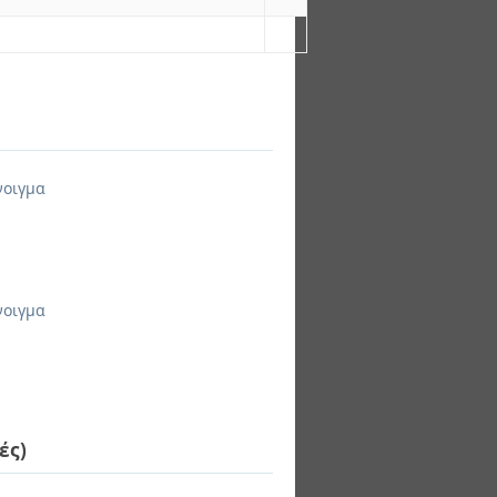
νοιγμα
νοιγμα
ές)