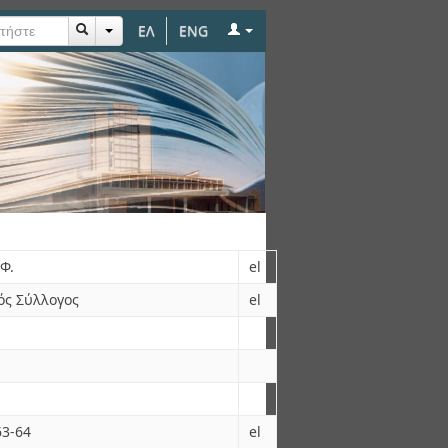
ΕΛ
ENG
Φ.
el
ός Σύλλογος
el
63-64
el