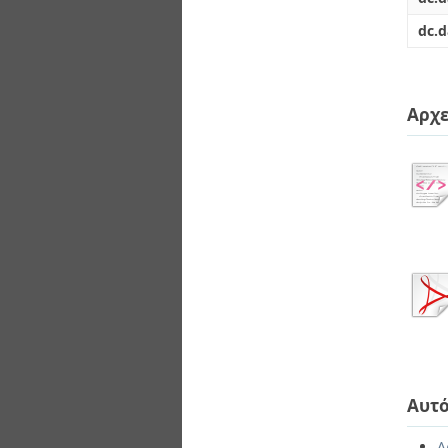
dc.d
Αρχε
Αυτό
Α