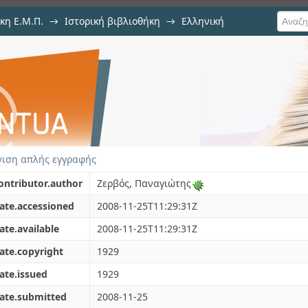
κη Ε.Μ.Π.
→
Ιστορική βιβλιοθήκη
→
Ελληνική
μός
α (1830-1940)
→
Εμφάνιση Τεκμηρίου
ιση απλής εγγραφής
ontributor.author
Ζερβός, Παναγιώτης
ate.accessioned
2008-11-25T11:29:31Z
ate.available
2008-11-25T11:29:31Z
ate.copyright
1929
ate.issued
1929
ate.submitted
2008-11-25