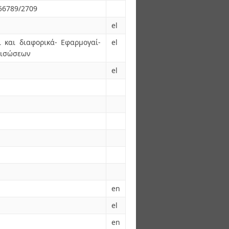
456789/2709
el
ι και διαφορικά- Εφαρμογαί-
el
ξισώσεων
el
en
el
en