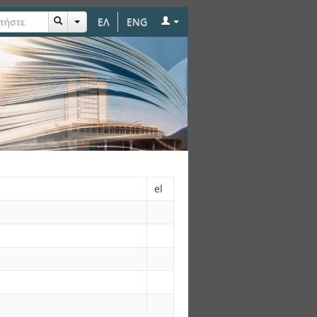
ΕΛ
ENG
el