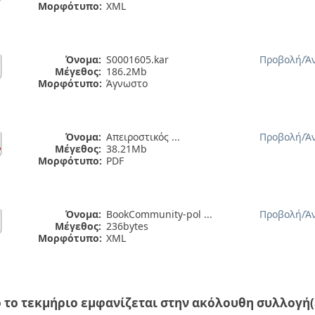
Μορφότυπο:
XML
Όνομα:
S0001605.kar
Προβολή/
Ά
Μέγεθος:
186.2Mb
Μορφότυπο:
Άγνωστο
Όνομα:
Απειροστικός ...
Προβολή/
Ά
Μέγεθος:
38.21Mb
Μορφότυπο:
PDF
Όνομα:
BookCommunity-pol ...
Προβολή/
Ά
Μέγεθος:
236bytes
Μορφότυπο:
XML
 το τεκμήριο εμφανίζεται στην ακόλουθη συλλογή(