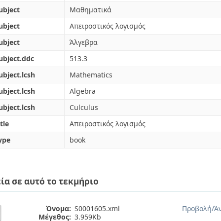
ubject
Μαθηματικά
ubject
Απειροστικός λογισμός
ubject
Άλγεβρα
ubject.ddc
513.3
ubject.lcsh
Mathematics
ubject.lcsh
Algebra
ubject.lcsh
Culculus
tle
Απειροστικός λογισμός
ype
book
ία σε αυτό το τεκμήριο
Όνομα:
S0001605.xml
Προβολή/
Ά
Μέγεθος:
3.959Kb