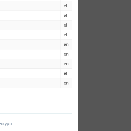
el
el
el
el
en
en
en
el
en
νοιγμα