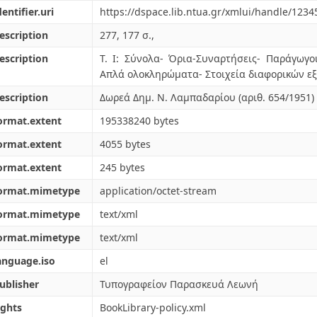
dentifier.uri
https://dspace.lib.ntua.gr/xmlui/handle/123
escription
277, 177 σ.,
escription
Τ. Ι: Σύνολα- Όρια-Συναρτήσεις- Παράγωγο
Απλά ολοκληρώματα- Στοιχεία διαφορικών ε
escription
Δωρεά Δημ. Ν. Λαμπαδαρίου (αριθ. 654/1951)
ormat.extent
195338240 bytes
ormat.extent
4055 bytes
ormat.extent
245 bytes
format.mimetype
application/octet-stream
format.mimetype
text/xml
format.mimetype
text/xml
anguage.iso
el
ublisher
Τυπογραφείον Παρασκευά Λεωνή
ights
BookLibrary-policy.xml