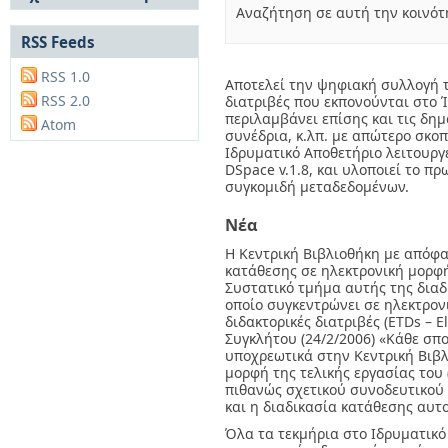
Ferrer, A (817)
Αναζήτηση σε αυτή την κοινότη
Συχνές Ερωτήσεις
Ekelof, T (812)
Ανά Ημερομηνία
Οδηγίες Υποβολής -
RSS Feeds
Canale, V (810)
Έκδοσης
Διπλωματικές Εργασίες
Fassouliotis, D (808)
Συγγραφείς
Πολιτικές Πρόσβασης
RSS 1.0
Αποτελεί την ψηφιακή συλλογή τ
Baroncelli, A (807)
Τίτλοι
RSS 2.0
διατριβές που εκπονούνται στο 
Ouraou, A (801)
Θέματα
περιλαμβάνει επίσης και τις δημ
Atom
Fuster, J (800)
συνέδρια, κ.λπ. με απώτερο σκο
Moa, T (800)
Ιδρυματικό Αποθετήριο λειτουργ
... Προβολή
DSpace v.1.8, και υλοποιεί το 
Περισσοτέρων
συγκομιδή μεταδεδομένων.
Θέμα
Νέα
Engineering, Electrical
Η Κεντρική Βιβλιοθήκη με απόφα
& Electronic (1813)
κατάθεσης σε ηλεκτρονική μορφή
Mathematical models
Συστατικό τμήμα αυτής της διαδικ
οποίο συγκεντρώνει σε ηλεκτρονι
(1563)
διδακτορικές διατριβές (ETDs – 
Mechanics (1382)
Συγκλήτου (24/2/2006) «Κάθε σπ
article (1379)
υποχρεωτικά στην Κεντρική Βιβλ
Computer simulation
μορφή της τελικής εργασίας του 
(1241)
πιθανώς σχετικού συνοδευτικού 
Algorithms (1101)
και η διαδικασία κατάθεσης αυτ
Optimization (1093)
Όλα τα τεκμήρια στο Ιδρυματικό
Materials Science,