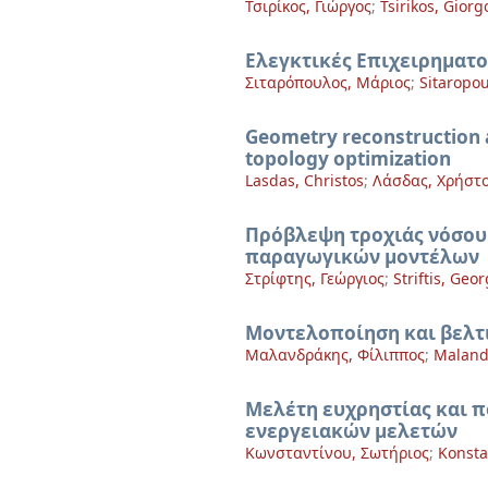
Τσιρίκος, Γιώργος
;
Tsirikos, Giorg
Ελεγκτικές Επιχειρηματο
Σιταρόπουλος, Μάριος
;
Sitaropou
Geometry reconstruction a
topology optimization
Lasdas, Christos
;
Λάσδας, Χρήστ
Πρόβλεψη τροχιάς νόσο
παραγωγικών μοντέλων
Στρίφτης, Γεώργιος
;
Striftis, Geo
Μοντελοποίηση και βελτ
Μαλανδράκης, Φίλιππος
;
Malandr
Μελέτη ευχρηστίας και π
ενεργειακών μελετών
Κωνσταντίνου, Σωτήριος
;
Konsta