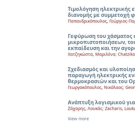
Τιμολόγηση ηλεκτρικής 
διανομής με συμμετοχή
Παπανδρικόπουλος, Γεώργιος-Π
Γεφύρωση του χάσματος σ
μικροπιστοποιήσεων, του
εκπαίδευση και την αγορ
Χατζηκώστα, Μαριλένα
;
Chatziko
Σχεδιασμός και υλοποίη
παραγωγή ηλεκτρικής εν
θερμοκρασιών και του Ορ
Γεωργακόπουλος, Νικόλαος
;
Geor
Ανάπτυξη λογισμικού γι
Ζάχαρης, Λουκάς
;
Zacharis, Louk
View more