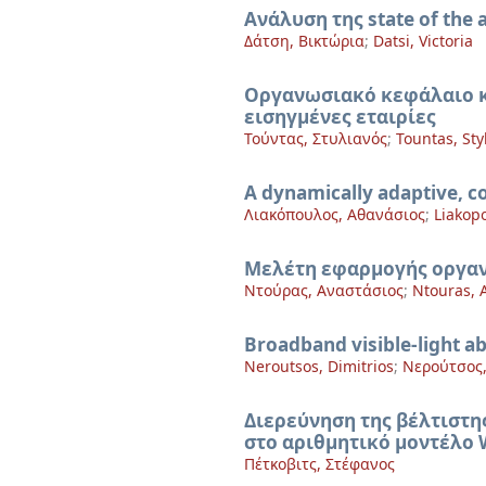
Ανάλυση της state of the
Δάτση, Βικτώρια
;
Datsi, Victoria
Οργανωσιακό κεφάλαιο κα
εισηγμένες εταιρίες
Τούντας, Στυλιανός
;
Tountas, Sty
A dynamically adaptive, c
Λιακόπουλος, Αθανάσιος
;
Liakop
Μελέτη εφαρμογής οργαν
Ντούρας, Αναστάσιος
;
Ntouras, 
Broadband visible-light 
Neroutsos, Dimitrios
;
Νερούτσος,
Διερεύνηση της βέλτιστ
στο αριθμητικό μοντέλο 
Πέτκοβιτς, Στέφανος