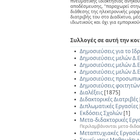
πνευματικής ιδιοκτησίας ανήκου
Multidisciplinary (863)
αποδέσμευσης, "παραχωρεί στην
διάθεσης της ηλεκτρονικής μορφ
Engineering, Civil (764)
διατριβής του στο Διαδίκτυο, μέ
Physics, Applied (752)
ιδιωτικούς και όχι για εμπορικο
... Προβολή
Περισσοτέρων
Συλλογές σε αυτή την κο
Ημερομηνία Έκδοσης
2020 - 2021 (227)
Δημοσιεύσεις για το Ιδ
2010 - 2019 (20538)
Δημοσιεύσεις μελών Δ.Ε
2000 - 2009 (15181)
Δημοσιεύσεις μελών Δ.Ε
1990 - 1999 (7281)
Δημοσιεύσεις μελών Δ.Ε
1980 - 1989 (2589)
Δημοσιεύσεις προσωπι
1970 - 1979 (483)
Δημοσιεύσεις φοιτητών
1960 - 1969 (65)
Διαλέξεις
[1875]
1950 - 1959 (5)
Διδακτορικές Διατριβές
1940 - 1949 (2)
1935 - 1939 (1)
Διπλωματικές Εργασίες
Εκδόσεις Σχολών
[1]
Has File(s)
Μετα-διδακτορικές Eργ
Yes (32145)
Περιλαμβάνονται μετα-διδακ
No (29435)
Μεταπτυχιακές Εργασίε
Σημείωσεις Μαθημάτω