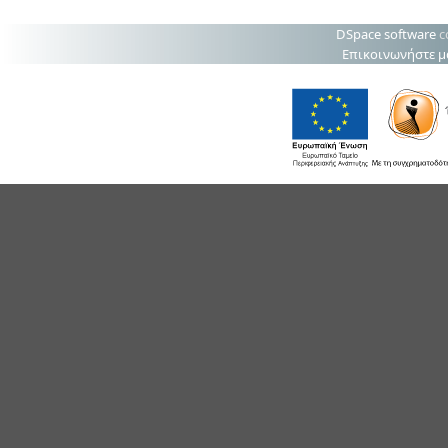
DSpace software
c
Επικοινωνήστε μ