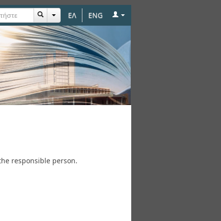
ΕΛ
ENG
the responsible person.