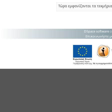
Τώρα εμφανίζονται τα τεκμήρια
DSpace software
c
Επικοινωνήστε μ