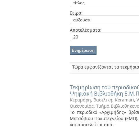
Διπλωματικές Εργασίες
Πολιτικές Πρόσβασης
Ανά Ημερομηνία
Σειρά:
Έκδοσης
Συγγραφείς
Τίτλοι
Αποτελέσματα:
Θέματα
Τώρα εμφανίζονται τα τεκμήρια
Τεκμηρίωση του περιοδικού
Ψηφιακή Βιβλιοθήκη Ε.Μ.Π
Κεραμάρη, Βασιλική
;
Keramari, Va
Οικονομίας. Τμήμα Βιβλιοθηκον
Το περιοδικό «Αρχιμήδης» βρίσ
Μετσόβιου Πολυτεχνείου (ΕΜΠ).
και αποτελείται από ...