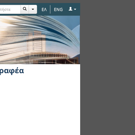
ΕΛ
ENG
γραφέα