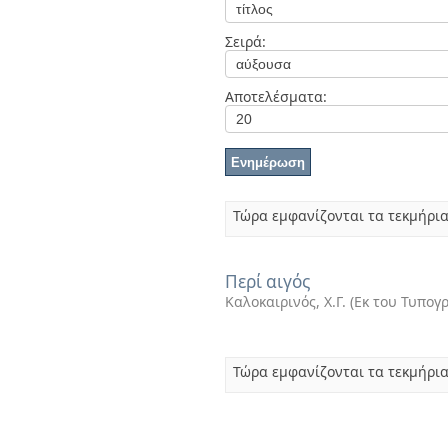
Διπλωματικές Εργασίες
Πολιτικές Πρόσβασης
Ανά Ημερομηνία
Σειρά:
Έκδοσης
Συγγραφείς
Τίτλοι
Αποτελέσματα:
Θέματα
Τώρα εμφανίζονται τα τεκμήρια
Περί αιγός
Καλοκαιρινός, Χ.Γ.
(
Εκ του Τυπογ
Τώρα εμφανίζονται τα τεκμήρια