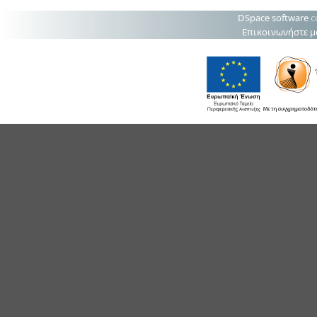
DSpace software
c
Επικοινωνήστε μ