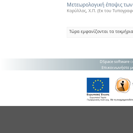
Μετεωρολογική έποψις των 
Κορύλλος, Χ.Π.
(
Εκ του Τυπογραφ
Τώρα εμφανίζονται τα τεκμήρια
DSpace software
c
Επικοινωνήστε μ