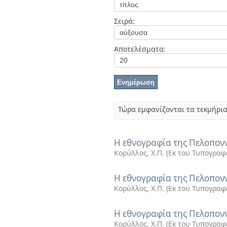
Διπλωματικές Εργασίες
Πολιτικές Πρόσβασης
Ανά Ημερομηνία
Σειρά:
Έκδοσης
Συγγραφείς
Τίτλοι
Αποτελέσματα:
Θέματα
Τώρα εμφανίζονται τα τεκμήρια
Η εθνογραφία της Πελοπο
Κορύλλος, Χ.Π.
(
Εκ του Τυπογραφ
Η εθνογραφία της Πελοπο
Κορύλλος, Χ.Π.
(
Εκ του Τυπογραφ
Η εθνογραφία της Πελοποννή
Κορύλλος, Χ.Π.
(
Εκ του Τυπογραφ