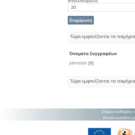
Αποτελέσματα:
Διπλωματικές Εργασίες
Πολιτικές Πρόσβασης
Ανά Ημερομηνία
Έκδοσης
Συγγραφείς
Τίτλοι
Θέματα
Τώρα εμφανίζονται τα τεκμήρια
Όνοματα Συγγραφέων
Johnston
[6]
Τώρα εμφανίζονται τα τεκμήρια
DSpace software
c
Επικοινωνήστε μ