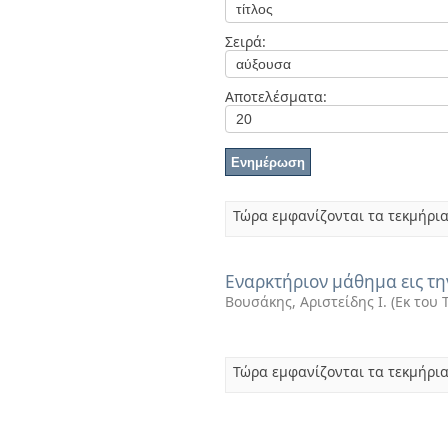
Διπλωματικές Εργασίες
Πολιτικές Πρόσβασης
Ανά Ημερομηνία
Σειρά:
Έκδοσης
Συγγραφείς
Τίτλοι
Αποτελέσματα:
Θέματα
Τώρα εμφανίζονται τα τεκμήρια
Εναρκτήριον μάθημα εις τη
Βουσάκης, Αριστείδης Ι.
(
Εκ του 
Τώρα εμφανίζονται τα τεκμήρια