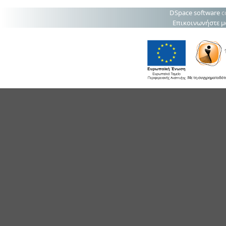
DSpace software
c
Επικοινωνήστε μ