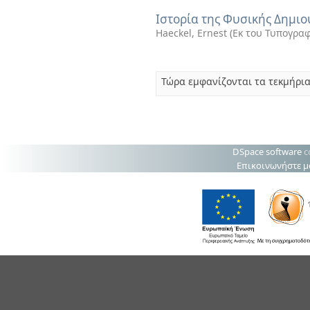
Ιστορία της Φυσικής Δημιου
Haeckel, Ernest
(
Εκ του Τυπογραφ
Τώρα εμφανίζονται τα τεκμήρια
DSpace software
c
Επικοινωνήστε μ