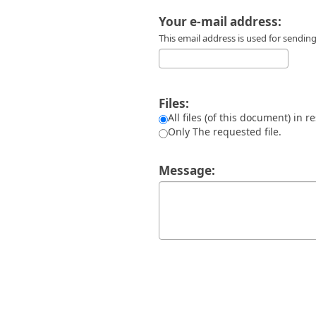
Διπλωματικές Εργασίες
Πολιτικές Πρόσβασης
Ανά Ημερομηνία
Your e-mail address:
Έκδοσης
This email address is used for sendi
Συγγραφείς
Τίτλοι
Θέματα
Files:
All files (of this document) in r
Only The requested file.
Message: