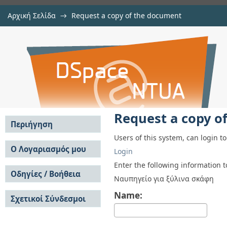
Αρχική Σελίδα
→
Request a copy of the document
Request a copy of the document
Αποθετήριο DSpace/Manakin
Request a copy o
Περιήγηση
Users of this system, can login t
Σε όλο το DSpace
Ο Λογαριασμός μου
Login
Κοινότητες & Συλλογές
Σύνδεση
Enter the following information 
Ανά Ημερομηνία
Οδηγίες / Βοήθεια
Εγγραφή
Ναυπηγείο για ξύλινα σκάφη
Έκδοσης
Οδηγίες Υποβολής
Συγγραφείς
Name:
Σχετικοί Σύνδεσμοι
Οδηγίες Χρήσης ΙΑ
Τίτλοι
Συχνές Ερωτήσεις
Θέματα
Οδηγίες Υποβολής -
Αυτή η Συλλογή