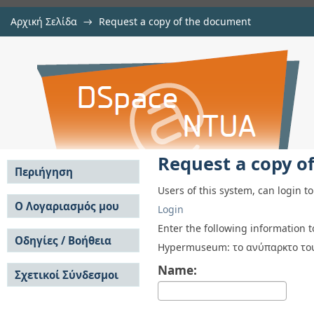
Αρχική Σελίδα
→
Request a copy of the document
Request a copy of the document
Αποθετήριο DSpace/Manakin
Request a copy o
Περιήγηση
Users of this system, can login t
Σε όλο το DSpace
Ο Λογαριασμός μου
Login
Κοινότητες & Συλλογές
Σύνδεση
Enter the following information 
Ανά Ημερομηνία
Οδηγίες / Βοήθεια
Εγγραφή
Hypermuseum: το ανύπαρκτο του
Έκδοσης
Οδηγίες Υποβολής
Συγγραφείς
Name:
Σχετικοί Σύνδεσμοι
Οδηγίες Χρήσης ΙΑ
Τίτλοι
Συχνές Ερωτήσεις
Θέματα
Οδηγίες Υποβολής -
Αυτή η Συλλογή