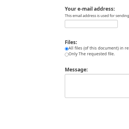
Διπλωματικές Εργασίες
Πολιτικές Πρόσβασης
Ανά Ημερομηνία
Your e-mail address:
Έκδοσης
This email address is used for sendi
Συγγραφείς
Τίτλοι
Θέματα
Files:
All files (of this document) in r
Only The requested file.
Message: