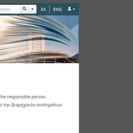
ΕΛ
ENG
the responsible person.
για την βιομηχανία συστημάτων