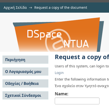
Αρχική Σελίδα
→
Request a copy of the document
Request a copy of the document
Αποθετήριο DSpace/Manakin
Request a copy o
Περιήγηση
Users of this system, can login t
Σε όλο το DSpace
Ο Λογαριασμός μου
Login
Κοινότητες & Συλλογές
Σύνδεση
Enter the following information 
Ανά Ημερομηνία
Οδηγίες / Βοήθεια
Εγγραφή
Ένα σχολείο στον Υμηττό ανοιχτ
Έκδοσης
Οδηγίες Υποβολής
Συγγραφείς
Name:
Σχετικοί Σύνδεσμοι
Οδηγίες Χρήσης ΙΑ
Τίτλοι
Συχνές Ερωτήσεις
Θέματα
Οδηγίες Υποβολής -
Αυτή η Συλλογή