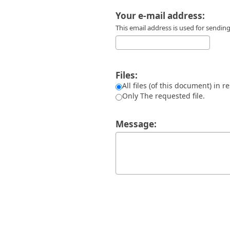
Διπλωματικές Εργασίες
Πολιτικές Πρόσβασης
Ανά Ημερομηνία
Your e-mail address:
Έκδοσης
This email address is used for sendi
Συγγραφείς
Τίτλοι
Θέματα
Files:
All files (of this document) in r
Only The requested file.
Message: