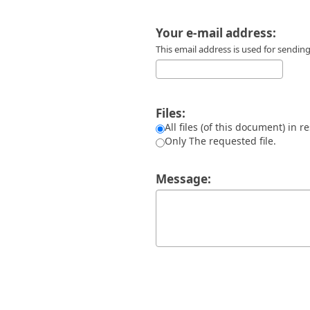
Διπλωματικές Εργασίες
Πολιτικές Πρόσβασης
Ανά Ημερομηνία
Your e-mail address:
Έκδοσης
Συγγραφείς
This email address is used for sendi
Τίτλοι
Θέματα
Files:
All files (of this document) in r
Only The requested file.
Message: