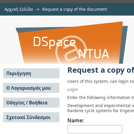
Αρχική Σελίδα
→
Request a copy of the document
Request a copy of the document
Αποθετήριο DSpace/Manakin
Request a copy o
Περιήγηση
Users of this system, can login t
Σε όλο το DSpace
Ο Λογαριασμός μου
Login
Κοινότητες & Συλλογές
Σύνδεση
Enter the following information 
Ανά Ημερομηνία
Οδηγίες / Βοήθεια
Εγγραφή
Development and experimental in
Έκδοσης
Rankine cycle systems for trigen
Οδηγίες Υποβολής
Συγγραφείς
Σχετικοί Σύνδεσμοι
Οδηγίες Χρήσης ΙΑ
Τίτλοι
Name:
Συχνές Ερωτήσεις
Θέματα
Οδηγίες Υποβολής -
Αυτή η Συλλογή