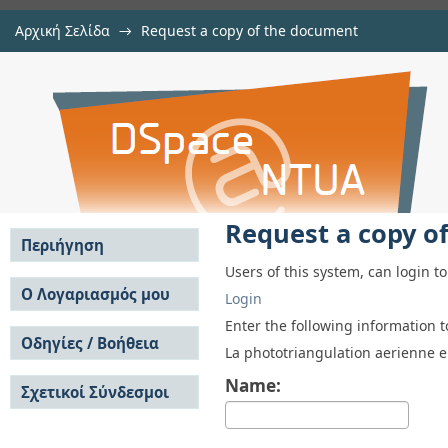
Αρχική Σελίδα
→
Request a copy of the document
Request a copy of the document
Αποθετήριο DSpace/Manakin
Request a copy o
Περιήγηση
Users of this system, can login t
Σε όλο το DSpace
Ο Λογαριασμός μου
Login
Κοινότητες & Συλλογές
Σύνδεση
Enter the following information 
Ανά Ημερομηνία
Οδηγίες / Βοήθεια
Εγγραφή
La phototriangulation aerienne en
Έκδοσης
Οδηγίες Υποβολής
Συγγραφείς
Name:
Σχετικοί Σύνδεσμοι
Οδηγίες Χρήσης ΙΑ
Τίτλοι
Συχνές Ερωτήσεις
Θέματα
Οδηγίες Υποβολής -
Αυτή η Συλλογή