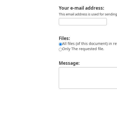
Διπλωματικές Εργασίες
Πολιτικές Πρόσβασης
Ανά Ημερομηνία
Your e-mail address:
Έκδοσης
This email address is used for sendi
Συγγραφείς
Τίτλοι
Θέματα
Files:
All files (of this document) in r
Only The requested file.
Message: