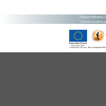
DSpace software
c
Επικοινωνήστε μ