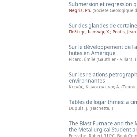
Submersion et regression q
Negris, Ph.
(
Societe Geologique 
Sur des glandes de certain
Πολίτης, Ιωάννης Χ.
;
Politis, Jean
Sur le développement de l'a
faites en Amérique
Picard, Émile
(
Gauthier - Villars,
Sur les relations petrograph
environnantes
Κτενάς, Κωνσταντίνος Α.
(
Τύποις
Tables de logarithmes: a ci
Dupuis, J.
(
Hachette
,
)
The Blast Furnace and the M
the Metallurgical Student
Forsythe, Robert
(
U.P.C. Book Co