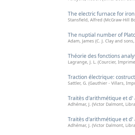
The electric furnace for iro
Stansfield, Alfred
(
McGraw-Hill B
The nuptial number of Plato:
Adam, James
(
C. J. Clay and sons
Théorie des fonctions analy
Lagrange, J. L.
(
Courcier, Imprime
Traction électrique: costruct
Sattler, G.
(
Gauthier - Villars, Imp
Traitès d'arithmétique et d'
Adhémar, J.
(
Victor Dalmont, Libr
Traitès d'arithmétique et d'
Adhémar, J.
(
Victor Dalmont, Libr