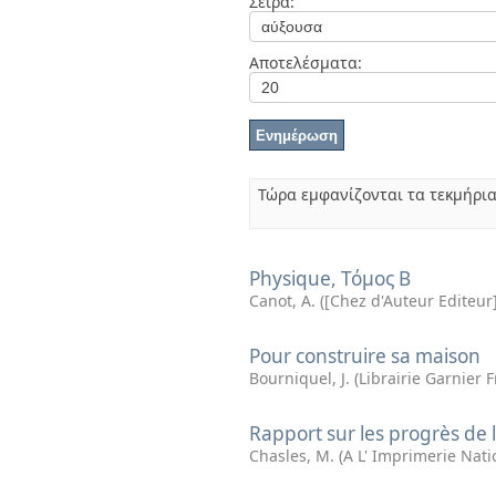
Σειρά:
Διπλωματικές Εργασίες
Πολιτικές Πρόσβασης
Ανά Ημερομηνία
Έκδοσης
Αποτελέσματα:
Συγγραφείς
Τίτλοι
Θέματα
Τώρα εμφανίζονται τα τεκμήρια
Physique, Τόμος Β
Canot, A.
(
[Chez d'Auteur Editeur
Pour construire sa maison
Bourniquel, J.
(
Librairie Garnier 
Rapport sur les progrès de 
Chasles, M.
(
A L' Imprimerie Nati