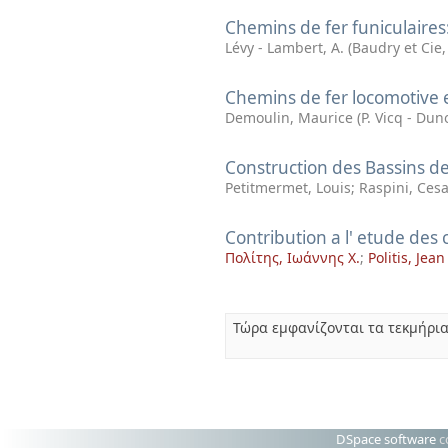
Chemins de fer funiculaires
Lévy - Lambert, A.
(
Baudry et Cie
Chemins de fer locomotive e
Demoulin, Maurice
(
P. Vicq - Dun
Construction des Bassins de
Petitmermet, Louis
;
Raspini, Ces
Contribution a l' etude des
Πολίτης, Ιωάννης Χ.
;
Politis, Jean
Τώρα εμφανίζονται τα τεκμήρια
DSpace software
c