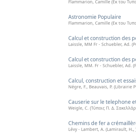
Flammarion, Camille
(
Εκ του Τυπ
Astronomie Populaire
Flammarion, Camille
(
Εκ του Τυπ
Calcul et construction des 
Laissle, MM Fr - Schuebler, Ad.
(
P
Calcul et construction des 
Laissle, MM. Fr - Schuebler, Ad.
(
Calcul, construction et ess
Négre, F., Beauvais, P.
(
Librairie 
Causerie sur le telephone 
Weigle, C.
(
Τύποις Π. Δ. Σακελλάρ
Chemins de fer a crémaillèr
Lévy - Lambert, A.
(
Lamirault, H.
,