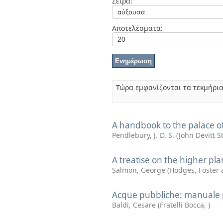
Σειρά:
Διπλωματικές Εργασίες
Πολιτικές Πρόσβασης
Ανά Ημερομηνία
Έκδοσης
Αποτελέσματα:
Συγγραφείς
Τίτλοι
Θέματα
Τώρα εμφανίζονται τα τεκμήρια
A handbook to the palace o
Pendlebury, J. D. S. (John Devitt 
A treatise on the higher pla
Salmon, George
(
Hodges, Foster 
Acque pubbliche: manuale p
Baldi, Cesare
(
Fratelli Bocca
,
)