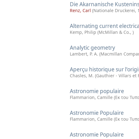
Die Akarnanische Kustenin
Renz, Carl
(
Nationale Druckerei
,
Alternating current electric
Kemp, Philip
(
McMillan & Co.
,
)
Analytic geometry
Lambert, P. A.
(
Macmillan Compa
Aperçu historique sur l'or
Chasles, M.
(
Gauthier - Villars et
Astronomie populaire
Flammarion, Camille
(
Εκ του Τυπ
Astronomie Populaire
Flammarion, Camille
(
Εκ του Τυπ
Astronomie Populaire