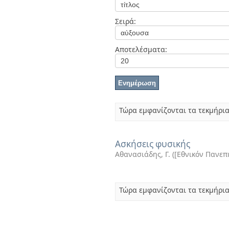
Διπλωματικές Εργασίες
Πολιτικές Πρόσβασης
Ανά Ημερομηνία
Σειρά:
Έκδοσης
Συγγραφείς
Τίτλοι
Αποτελέσματα:
Θέματα
Τώρα εμφανίζονται τα τεκμήρια
Ασκήσεις φυσικής
Αθανασιάδης, Γ.
(
[Εθνικόν Πανεπ
Τώρα εμφανίζονται τα τεκμήρια