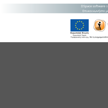
DSpace software
c
Επικοινωνήστε μ