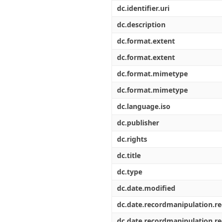
Διπλωματικές Εργασίες
dc.identifier.uri
Πολιτικές Πρόσβασης
Ανά Ημερομηνία
Έκδοσης
dc.description
Συγγραφείς
dc.format.extent
Τίτλοι
Θέματα
dc.format.extent
dc.format.mimetype
dc.format.mimetype
dc.language.iso
dc.publisher
dc.rights
dc.title
dc.type
dc.date.modified
dc.date.recordmanipulation.r
dc.date.recordmanipulation.r