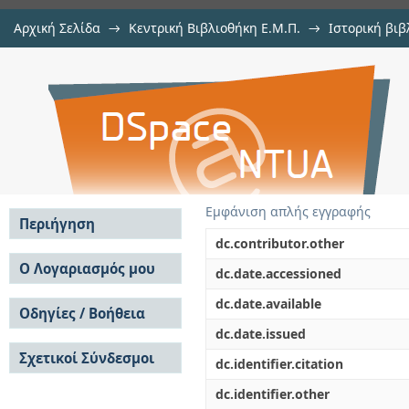
Αρχική Σελίδα
→
Κεντρική Βιβλιοθήκη Ε.Μ.Π.
→
Ιστορική βιβ
Ποικίλα
→
Αρχιμήδης
→
Αρχιμήδης, 1906-1910
→
Εμφάνιση Τεκμηρί
Αποθετήριο DSpace/Manakin
Εμφάνιση απλής εγγραφής
Περιήγηση
dc.contributor.other
Σε όλο το DSpace
Ο Λογαριασμός μου
dc.date.accessioned
Κοινότητες & Συλλογές
Σύνδεση
dc.date.available
Ανά Ημερομηνία
Οδηγίες / Βοήθεια
Εγγραφή
Έκδοσης
dc.date.issued
Οδηγίες Υποβολής
Συγγραφείς
Σχετικοί Σύνδεσμοι
Οδηγίες Χρήσης ΙΑ
Τίτλοι
dc.identifier.citation
Συχνές Ερωτήσεις
Θέματα
dc.identifier.other
Οδηγίες Υποβολής -
Αυτή η Συλλογή