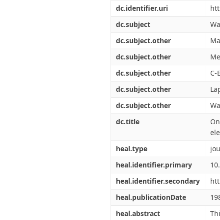
Διπλωματικές Εργασίες
dc.identifier.uri
ht
Πολιτικές Πρόσβασης
Ανά Ημερομηνία
Έκδοσης
dc.subject
Wa
Συγγραφείς
dc.subject.other
Ma
Τίτλοι
Θέματα
dc.subject.other
Me
dc.subject.other
C-
dc.subject.other
La
dc.subject.other
Wa
dc.title
On
el
heal.type
jou
heal.identifier.primary
10
heal.identifier.secondary
ht
heal.publicationDate
19
heal.abstract
Th