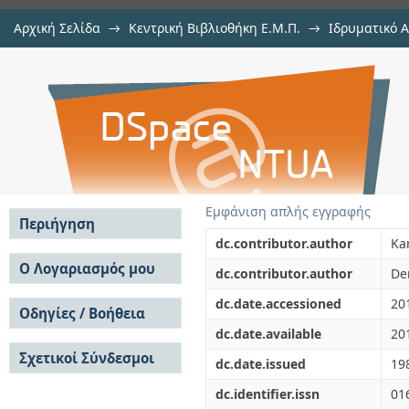
Αρχική Σελίδα
→
Κεντρική Βιβλιοθήκη Ε.Μ.Π.
→
Ιδρυματικό 
On the solution of laplace and
μελών Δ.Ε.Π. σε περιοδικά
→
Εμφάνιση Τεκμηρίου
Αποθετήριο DSpace/Manakin
elements""
Εμφάνιση απλής εγγραφής
Περιήγηση
dc.contributor.author
Ka
Σε όλο το DSpace
Ο Λογαριασμός μου
dc.contributor.author
Der
Κοινότητες & Συλλογές
Σύνδεση
dc.date.accessioned
20
Ανά Ημερομηνία
Οδηγίες / Βοήθεια
Εγγραφή
Έκδοσης
dc.date.available
20
Οδηγίες Υποβολής
Συγγραφείς
Σχετικοί Σύνδεσμοι
Οδηγίες Χρήσης ΙΑ
Τίτλοι
dc.date.issued
19
Συχνές Ερωτήσεις
Θέματα
dc.identifier.issn
01
Οδηγίες Υποβολής -
Αυτή η Συλλογή