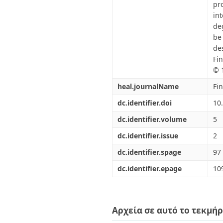
pr
in
de
be
de
Fin
© 
heal.journalName
Fi
dc.identifier.doi
10
dc.identifier.volume
5
dc.identifier.issue
2
dc.identifier.spage
97
dc.identifier.epage
10
Αρχεία σε αυτό το τεκμήρ