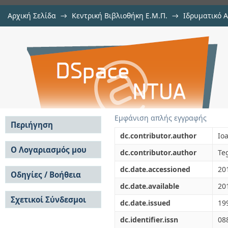
Αρχική Σελίδα
→
Κεντρική Βιβλιοθήκη Ε.Μ.Π.
→
Ιδρυματικό 
Generalized optimization slip powe
μελών Δ.Ε.Π. σε περιοδικά
→
Εμφάνιση Τεκμηρίου
Αποθετήριο DSpace/Manakin
Εμφάνιση απλής εγγραφής
Περιήγηση
dc.contributor.author
Io
Σε όλο το DSpace
Ο Λογαριασμός μου
dc.contributor.author
Te
Κοινότητες & Συλλογές
Σύνδεση
dc.date.accessioned
20
Ανά Ημερομηνία
Οδηγίες / Βοήθεια
Εγγραφή
Έκδοσης
dc.date.available
20
Οδηγίες Υποβολής
Συγγραφείς
Σχετικοί Σύνδεσμοι
Οδηγίες Χρήσης ΙΑ
Τίτλοι
dc.date.issued
19
Συχνές Ερωτήσεις
Θέματα
dc.identifier.issn
08
Οδηγίες Υποβολής -
Αυτή η Συλλογή