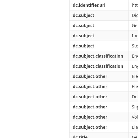
Διπλωματικές Εργασίες
dc.identifier.uri
ht
Πολιτικές Πρόσβασης
Ανά Ημερομηνία
Έκδοσης
dc.subject
Dig
Συγγραφείς
dc.subject
Ge
Τίτλοι
Θέματα
dc.subject
In
dc.subject
St
dc.subject.classification
En
dc.subject.classification
Eng
dc.subject.other
Ele
dc.subject.other
El
dc.subject.other
Do
dc.subject.other
Sl
dc.subject.other
Vo
dc.subject.other
Ele
dc.title
Ge