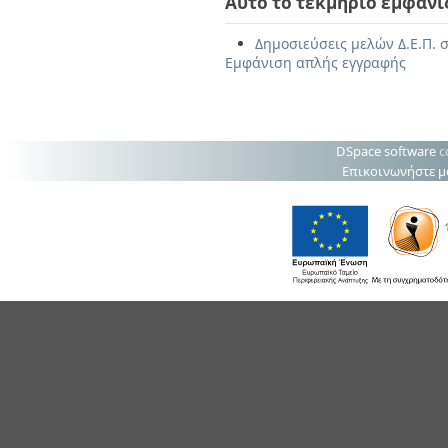
Αυτό το τεκμήριο εμφανί
Δημοσιεύσεις μελών Δ.Ε.Π. σ
Εμφάνιση απλής εγγραφής
DSpace software
c
Επικοινωνήστε μ