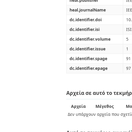
heal.publisher
IE
heal.journalName
IE
dc.identifier.doi
10
dc.identifier.isi
IS
dc.identifier.volume
5
dc.identifier.issue
1
dc.identifier.spage
91
dc.identifier.epage
97
Αρχεία σε αυτό το τεκμήρ
Αρχεία
Μέγεθος
Μο
Δεν υπάρχουν αρχεία που σχετίζ