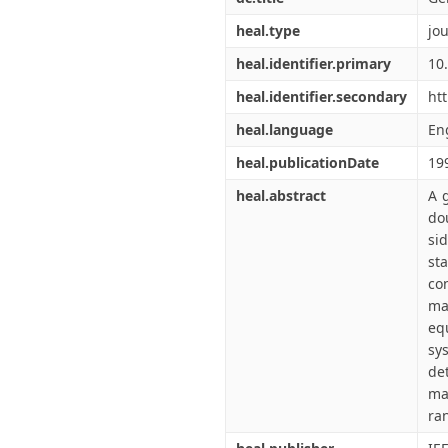
heal.type
jou
heal.identifier.primary
10
heal.identifier.secondary
ht
heal.language
En
heal.publicationDate
19
heal.abstract
A 
do
sid
st
co
ma
eq
sy
de
ma
ra