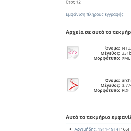
Διπλωματικές Εργασίες
Έτος 12
Πολιτικές Πρόσβασης
Ανά Ημερομηνία
Έκδοσης
Εμφάνιση πλήρους εγγραφής
Συγγραφείς
Τίτλοι
Θέματα
Αρχεία σε αυτό το τεκμήρ
Όνομα:
NTUA
Μέγεθος:
331b
Μορφότυπο:
XML
Όνομα:
arch
Μέγεθος:
3.7
Μορφότυπο:
PDF
Αυτό το τεκμήριο εμφανί
Αρχιμήδης, 1911-1914
[166]