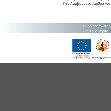
Περιλαμβάνονται άρθρα για 
DSpace software
c
Επικοινωνήστε μ