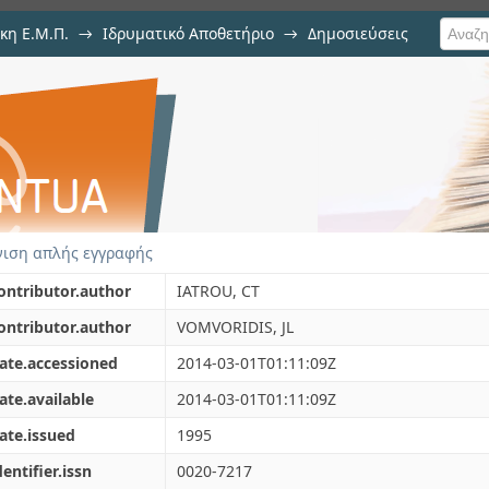
κη Ε.Μ.Π.
→
Ιδρυματικό Αποθετήριο
→
Δημοσιεύσεις
 THE SLOW-WAVE ECM
ιση Τεκμηρίου
ιση απλής εγγραφής
ontributor.author
IATROU, CT
ontributor.author
VOMVORIDIS, JL
ate.accessioned
2014-03-01T01:11:09Z
ate.available
2014-03-01T01:11:09Z
ate.issued
1995
dentifier.issn
0020-7217