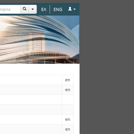
ΕΛ
ENG
en
en
en
en