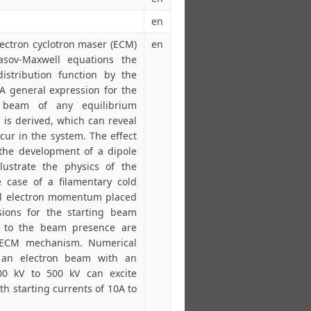
en
lectron cyclotron maser (ECM)
en
lasov-Maxwell equations the
distribution function by the
 A general expression for the
 beam of any equilibrium
s is derived, which can reveal
ccur in the system. The effect
 the development of a dipole
lustrate the physics of the
e case of a filamentary cold
tial electron momentum placed
sions for the starting beam
e to the beam presence are
e ECM mechanism. Numerical
 an electron beam with an
200 kV to 500 kV can excite
ith starting currents of 10A to