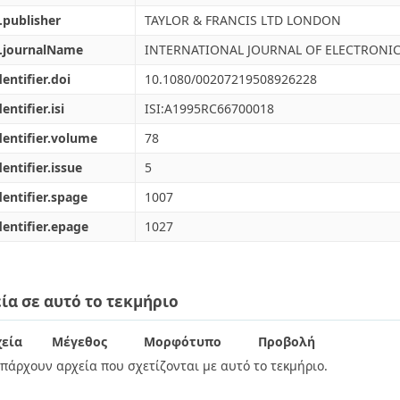
.publisher
TAYLOR & FRANCIS LTD LONDON
l.journalName
INTERNATIONAL JOURNAL OF ELECTRONI
dentifier.doi
10.1080/00207219508926228
entifier.isi
ISI:A1995RC66700018
dentifier.volume
78
dentifier.issue
5
dentifier.spage
1007
dentifier.epage
1027
ία σε αυτό το τεκμήριο
εία
Μέγεθος
Μορφότυπο
Προβολή
πάρχουν αρχεία που σχετίζονται με αυτό το τεκμήριο.