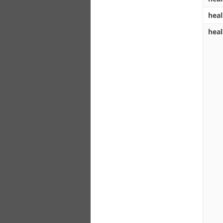
heal
heal