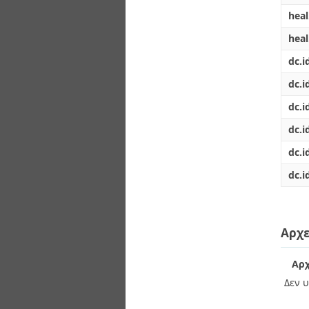
heal
hea
dc.i
dc.id
dc.i
dc.i
dc.i
dc.i
Αρχε
Αρχ
Δεν υ