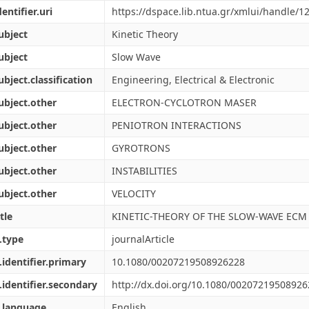
dentifier.uri
https://dspace.lib.ntua.gr/xmlui/handle/
ubject
Kinetic Theory
ubject
Slow Wave
ubject.classification
Engineering, Electrical & Electronic
ubject.other
ELECTRON-CYCLOTRON MASER
ubject.other
PENIOTRON INTERACTIONS
ubject.other
GYROTRONS
ubject.other
INSTABILITIES
ubject.other
VELOCITY
tle
KINETIC-THEORY OF THE SLOW-WAVE ECM
.type
journalArticle
.identifier.primary
10.1080/00207219508926228
.identifier.secondary
http://dx.doi.org/10.1080/0020721950892
.language
English