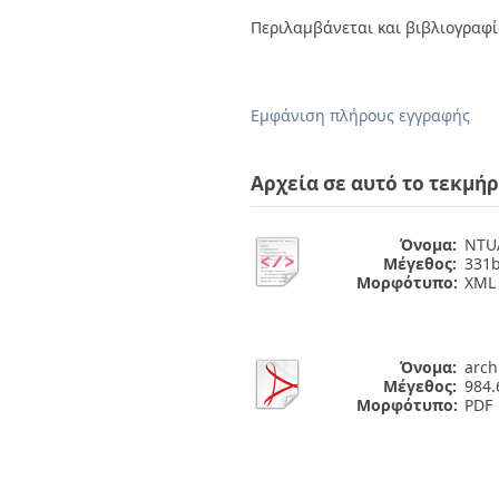
Διπλωματικές Εργασίες
Περιλαμβάνεται και βιβλιογραφ
Πολιτικές Πρόσβασης
Ανά Ημερομηνία
Έκδοσης
Συγγραφείς
Τίτλοι
Εμφάνιση πλήρους εγγραφής
Θέματα
Αρχεία σε αυτό το τεκμήρ
Όνομα:
NTUA
Μέγεθος:
331b
Μορφότυπο:
XML
Όνομα:
arch
Μέγεθος:
984.
Μορφότυπο:
PDF