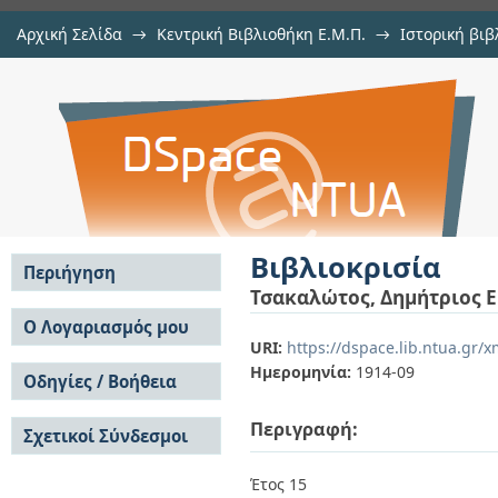
Αρχική Σελίδα
→
Κεντρική Βιβλιοθήκη Ε.Μ.Π.
→
Ιστορική βιβ
Βιβλιοκρισία
→
Αρχιμήδης
→
Αρχιμήδης, 1911-1914
→
Εμφάνιση Τεκμηρί
Αποθετήριο DSpace/Manakin
Βιβλιοκρισία
Περιήγηση
Τσακαλώτος, Δημήτριος Ε
Σε όλο το DSpace
Ο Λογαριασμός μου
URI:
https://dspace.lib.ntua.gr/
Κοινότητες & Συλλογές
Σύνδεση
Ημερομηνία:
1914-09
Ανά Ημερομηνία
Οδηγίες / Βοήθεια
Εγγραφή
Έκδοσης
Οδηγίες Υποβολής
Συγγραφείς
Περιγραφή:
Σχετικοί Σύνδεσμοι
Οδηγίες Χρήσης ΙΑ
Τίτλοι
Συχνές Ερωτήσεις
Θέματα
Οδηγίες Υποβολής -
Έτος 15
Αυτή η Συλλογή