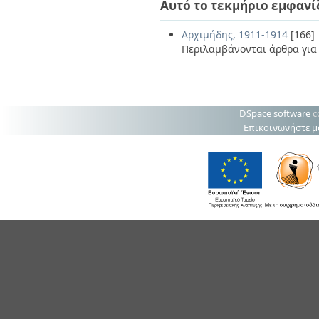
Αυτό το τεκμήριο εμφανί
Αρχιμήδης, 1911-1914
[166]
Περιλαμβάνονται άρθρα για 
DSpace software
c
Επικοινωνήστε μ