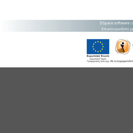
DSpace software
c
Επικοινωνήστε μ