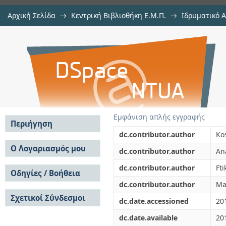
Αρχική Σελίδα
→
Κεντρική Βιβλιοθήκη Ε.Μ.Π.
→
Ιδρυματικό 
Development of a multiple linear r
μελών Δ.Ε.Π. σε περιοδικά
→
Εμφάνιση Τεκμηρίου
Αποθετήριο DSpace/Manakin
compressive strength of Portland 
Εμφάνιση απλής εγγραφής
Περιήγηση
dc.contributor.author
Ko
Σε όλο το DSpace
Ο Λογαριασμός μου
dc.contributor.author
An
Κοινότητες & Συλλογές
Σύνδεση
dc.contributor.author
Fti
Ανά Ημερομηνία
Οδηγίες / Βοήθεια
Εγγραφή
Έκδοσης
dc.contributor.author
Ma
Οδηγίες Υποβολής
Συγγραφείς
Σχετικοί Σύνδεσμοι
Οδηγίες Χρήσης ΙΑ
Τίτλοι
dc.date.accessioned
20
Συχνές Ερωτήσεις
Θέματα
dc.date.available
20
Οδηγίες Υποβολής -
Αυτή η Συλλογή