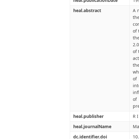
heal.publicationDate
19
heal.abstract
A 
th
co
of 
th
2.
of 
act
th
wh
of
int
in
of
pr
heal.publisher
R I
heal.journalName
Ma
dc.identifier.doi
10