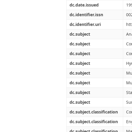
Διπλωματικές Εργασίες
dc.date.issued
19
Πολιτικές Πρόσβασης
Ανά Ημερομηνία
Έκδοσης
dc.identifier.issn
00
Συγγραφείς
dc.identifier.uri
ht
Τίτλοι
Θέματα
dc.subject
An
dc.subject
Co
dc.subject
Co
dc.subject
Hy
dc.subject
Mu
dc.subject
Mu
dc.subject
Sta
dc.subject
Su
dc.subject.classification
Co
dc.subject.classification
Eng
dc.subject.classification
Mat