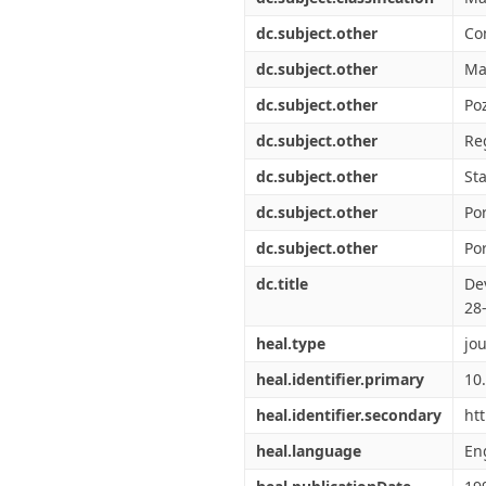
dc.subject.other
Co
dc.subject.other
Ma
dc.subject.other
Po
dc.subject.other
Re
dc.subject.other
Sta
dc.subject.other
Po
dc.subject.other
Po
dc.title
De
28
heal.type
jou
heal.identifier.primary
10
heal.identifier.secondary
ht
heal.language
En