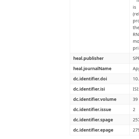
""
is
(r
pr
th
RN
mo
pri
heal.publisher
SP
heal.journalName
Ap
dc.identifier.doi
10
dc.identifier.isi
IS
dc.identifier.volume
39
dc.identifier.issue
2
dc.identifier.spage
25
dc.identifier.epage
27