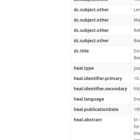
dc.subject.other
Le
dc.subject.other
Ma
dc.subject.other
Re
dc.subject.other
Bo
dc.title
Ex
Bo
heal.type
jou
heal.identifier.primary
10
heal.identifier.secondary
ht
heal.language
En
heal.publicationDate
19
heal.abstract
In
fo
th