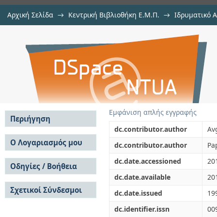
Αρχική Σελίδα
→
Κεντρική Βιβλιοθήκη Ε.Μ.Π.
→
Ιδρυματικό 
Existence and Relaxation Theore
μελών Δ.Ε.Π. σε περιοδικά
→
Εμφάνιση Τεκμηρίου
Αποθετήριο DSpace/Manakin
Value Problems
Εμφάνιση απλής εγγραφής
Περιήγηση
dc.contributor.author
Av
Σε όλο το DSpace
Ο Λογαριασμός μου
dc.contributor.author
Pa
Κοινότητες & Συλλογές
Σύνδεση
dc.date.accessioned
20
Ανά Ημερομηνία
Οδηγίες / Βοήθεια
Εγγραφή
Έκδοσης
dc.date.available
20
Οδηγίες Υποβολής
Συγγραφείς
Σχετικοί Σύνδεσμοι
Οδηγίες Χρήσης ΙΑ
Τίτλοι
dc.date.issued
19
Συχνές Ερωτήσεις
Θέματα
dc.identifier.issn
00
Οδηγίες Υποβολής -
Αυτή η Συλλογή