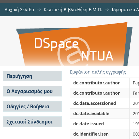
Αρχική Σελίδα
→
Κεντρική Βιβλιοθήκη Ε.Μ.Π.
→
Ιδρυματικό 
On using explicit Runge-Kutta-
μελών Δ.Ε.Π. σε περιοδικά
→
Εμφάνιση Τεκμηρίου
Αποθετήριο DSpace/Manakin
retarded differential equations wit
Εμφάνιση απλής εγγραφής
Περιήγηση
dc.contributor.author
Pa
Σε όλο το DSpace
Ο Λογαριασμός μου
dc.contributor.author
Fam
Κοινότητες & Συλλογές
Σύνδεση
dc.date.accessioned
20
Ανά Ημερομηνία
Οδηγίες / Βοήθεια
Εγγραφή
Έκδοσης
dc.date.available
20
Οδηγίες Υποβολής
Συγγραφείς
Σχετικοί Σύνδεσμοι
Οδηγίες Χρήσης ΙΑ
Τίτλοι
dc.date.issued
19
Συχνές Ερωτήσεις
Θέματα
dc.identifier.issn
00
Οδηγίες Υποβολής -
Αυτή η Συλλογή