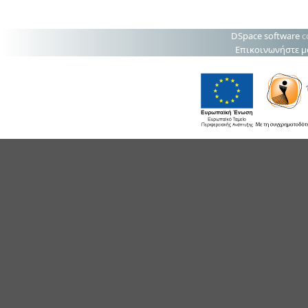
DSpace software
c
Επικοινωνήστε μ