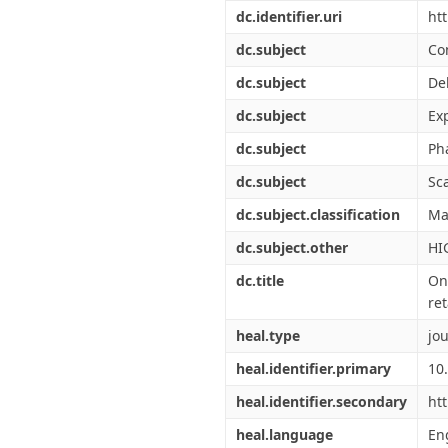
Διπλωματικές Εργασίες
dc.identifier.uri
ht
Πολιτικές Πρόσβασης
Ανά Ημερομηνία
Έκδοσης
dc.subject
Co
Συγγραφείς
dc.subject
De
Τίτλοι
Θέματα
dc.subject
Ex
dc.subject
Ph
dc.subject
Sc
dc.subject.classification
Ma
dc.subject.other
HI
dc.title
On
ret
heal.type
jou
heal.identifier.primary
10
heal.identifier.secondary
ht
heal.language
En