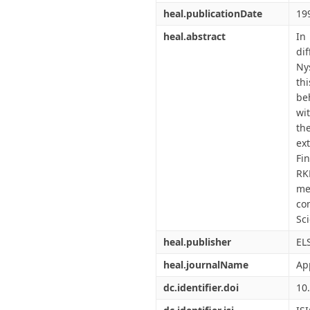
heal.publicationDate
19
heal.abstract
In
di
Ny
th
be
wi
th
ex
Fi
RK
me
co
Sci
heal.publisher
EL
heal.journalName
Ap
dc.identifier.doi
10