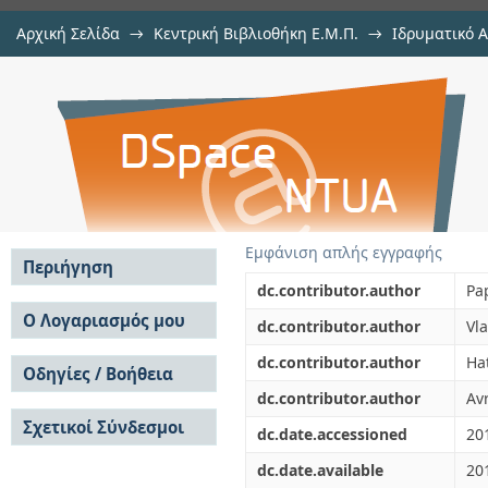
Αρχική Σελίδα
→
Κεντρική Βιβλιοθήκη Ε.Μ.Π.
→
Ιδρυματικό 
Optical clock repetition-rate multi
μελών Δ.Ε.Π. σε περιοδικά
→
Εμφάνιση Τεκμηρίου
Αποθετήριο DSpace/Manakin
circuits
Εμφάνιση απλής εγγραφής
Περιήγηση
dc.contributor.author
Pa
Σε όλο το DSpace
Ο Λογαριασμός μου
dc.contributor.author
Vl
Κοινότητες & Συλλογές
Σύνδεση
dc.contributor.author
Ha
Ανά Ημερομηνία
Οδηγίες / Βοήθεια
Εγγραφή
Έκδοσης
dc.contributor.author
Av
Οδηγίες Υποβολής
Συγγραφείς
Σχετικοί Σύνδεσμοι
Οδηγίες Χρήσης ΙΑ
Τίτλοι
dc.date.accessioned
20
Συχνές Ερωτήσεις
Θέματα
dc.date.available
20
Οδηγίες Υποβολής -
Αυτή η Συλλογή