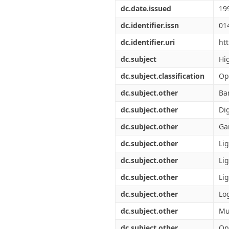
Διπλωματικές Εργασίες
dc.date.issued
19
Πολιτικές Πρόσβασης
Ανά Ημερομηνία
Έκδοσης
dc.identifier.issn
01
Συγγραφείς
dc.identifier.uri
ht
Τίτλοι
Θέματα
dc.subject
Hi
dc.subject.classification
Op
dc.subject.other
Ba
dc.subject.other
Dig
dc.subject.other
Ga
dc.subject.other
Lig
dc.subject.other
Li
dc.subject.other
Lig
dc.subject.other
Log
dc.subject.other
Mul
dc.subject.other
Opt