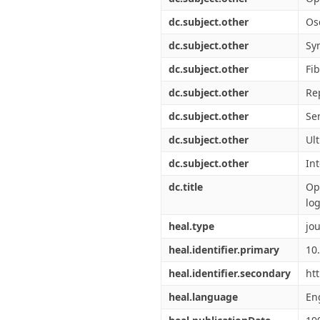
dc.subject.other
Osc
dc.subject.other
Sy
dc.subject.other
Fib
dc.subject.other
Re
dc.subject.other
Se
dc.subject.other
Ult
dc.subject.other
In
dc.title
Op
log
heal.type
jou
heal.identifier.primary
10
heal.identifier.secondary
ht
heal.language
En